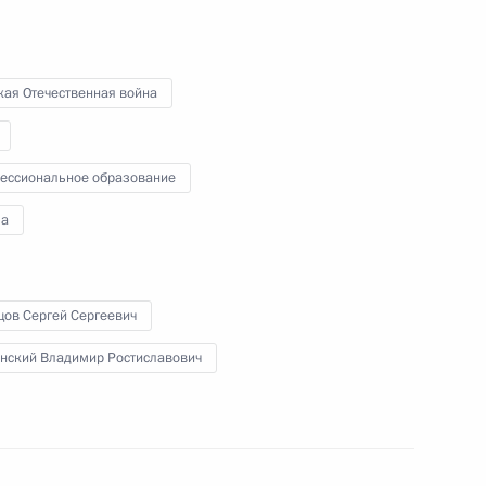
В режиме видеоконференции
Президент провёл совещание
по вопросам создания новых
кая Отечественная война
культурно-образовательных
и музейных комплексов
в Калининграде, Владивостоке,
ессиональное образование
Кемерове и Севастополе.
а
Встреча с редакторами
цов Сергей Сергеевич
учебников истории
нский Владимир Ростиславович
22 июня 2025 года
Аудио, 25 мин.
Президент провёл встречу