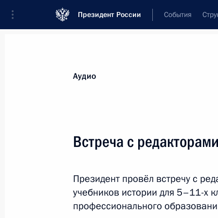
Президент России
События
Стру
Видеозаписи
Фотографии
Аудиозапи
Все материалы
Выступления
Совещан
Аудио
Показа
Встреча с редакторами
Совещание с членами
Президент провёл встречу с ре
Правительства
учебников истории для 5–11-х к
профессионального образовани