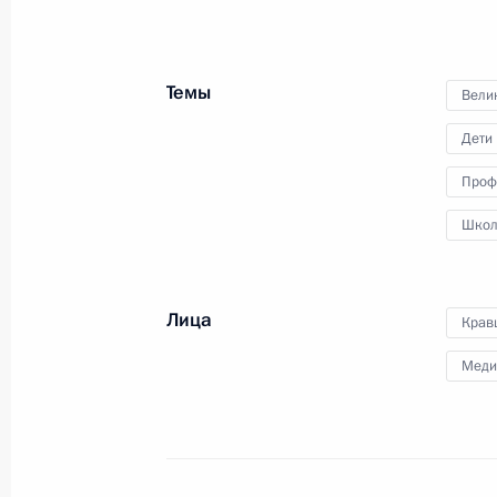
Владимир Путин по видеосвязи
принял участие в открытии
молодёжных центров в российских
Темы
Вели
регионах.
Дети
Проф
Школ
Встреча с выпускниками
Лица
Крав
военных вузов
Меди
23 июня 2025 года
Аудио, 14 мин.
В Георгиевском зале Большого