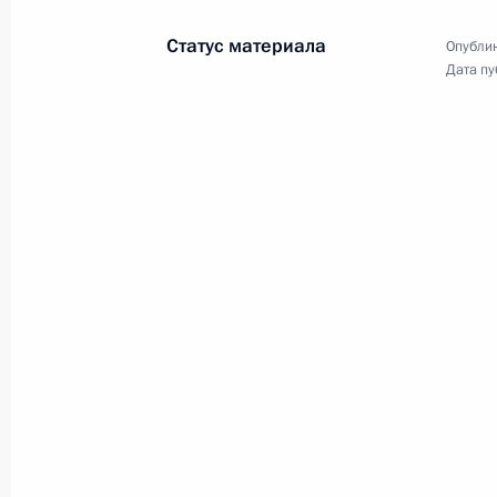
Кремлёвского дворца Владимир
Статус материала
Путин провёл встречу с лучшими
Опублик
выпускниками высших военных
Дата пу
учебных заведений Минобороны,
МЧС, ФСБ, ФСО и Росгвардии,
а также МВД, Следственного
комитета и ФСИН.
Пленарное заседание
Петербургского
международного
экономического форума
20 июня 2025 года
Аудио, 4 ч.
Владимир Путин принял участие