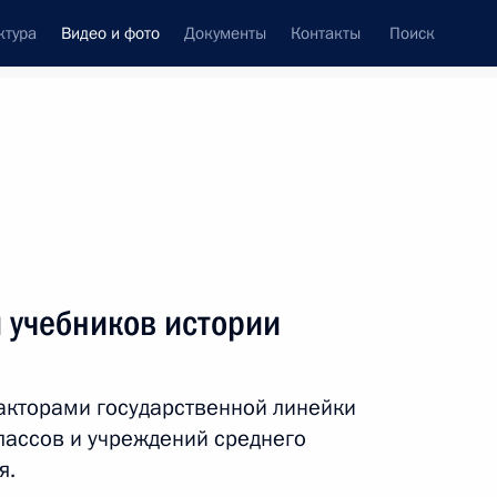
ктура
Видео и фото
Документы
Контакты
Поиск
си
ия, встречи
Встречи со СМИ
июль, 2025
ть следующие материалы
 учебников истории
Совещание по вопросам
дакторами государственной линейки
социально-экономического
развития ДНР, ЛНР, Запорожской
лассов и учреждений среднего
и Херсонской областей
я.