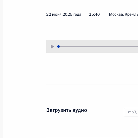
2 июля 2025 года
Аудио, 45 мин.
22 июня 2025 года
15:40
Москва, Кремл
Владимир Путин в режиме
видеоконференции провёл
совещание с членами
Правительства.
Открытие молодёжных
центров в регионах
Загрузить аудио
mp3,
28 июня 2025 года
Аудио, 47 мин.