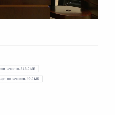
4 июня 2025 года
Видео, 56 мин.
кое качество,
313.2 МБ
артное качество,
49.2 МБ
 орденом «Родительская слава», и матерями,