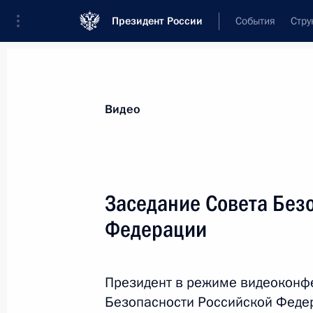
Президент России
События
Стру
Видеозаписи
Фотографии
Аудиозапи
Все материалы
Выступления
Совещан
Видео
Показа
Заседание Совета Без
Федерации
Заседание Совета
Безопасности Российской
Президент в режиме видеоконф
Федерации
Безопасности Российской Феде