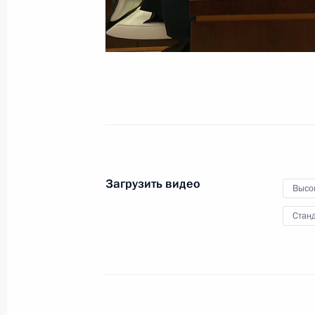
России
5 июня 2025 года
Видео, 2 ч.
Загрузить видео
Высо
Станд
Встреча с семьями, награждёнными