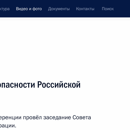
ктура
Видео и фото
Документы
Контакты
Поиск
си
ия, встречи
Встречи со СМИ
июнь, 2025
ть следующие материалы
опасности Российской
Заседание Совета
по стратегическому
еренции провёл заседание Совета
развитию и национальным
рации.
проектам