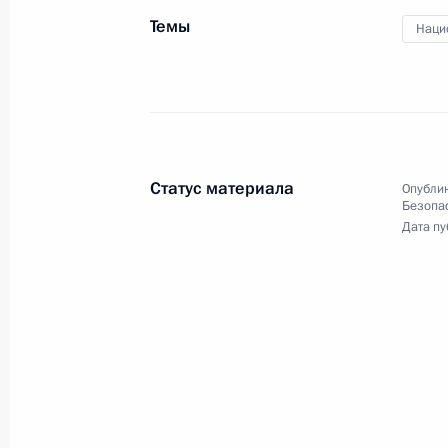
удостоенными почётного звания «
Темы
Наци
29 мая 2025 года
Москва, Кремль
Статус материала
Опублик
Безопа
Дата пу