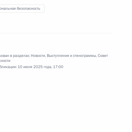
Мать-героиня»
ональная безопасность
Видео, 2 ч.
ован в разделах:
Новости
,
Выступления и стенограммы
,
Совет
сности
бликации:
10 июня 2025 года, 17:00