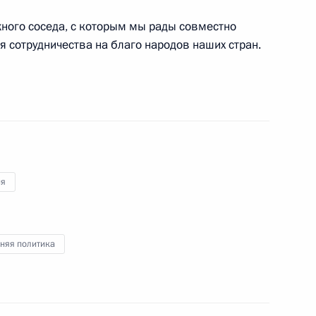
тета при прокуратуре
жного соседа, с которым мы рады совместно
арём Совета Безопасности
 сотрудничества на благо народов наших стран.
, Горки
ции Абдуллах Гюль приняли
1
ия
ого делового форума
няя политика
 национального собрания
2