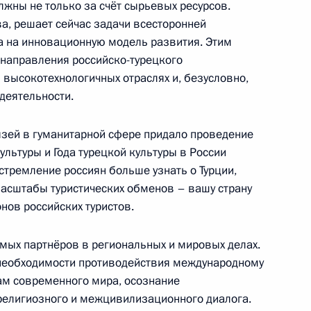
олжны не только за счёт сырьевых ресурсов.
, Горки
ва, решает сейчас задачи всесторонней
а на инновационную модель развития. Этим
направления российско-турецкого
 высокотехнологичных отраслях и, безусловно,
ии Комиссии
10м
деятельности.
ому развитию экономики
зей в гуманитарной сфере придало проведение
, Горки
культуры и Года турецкой культуры в России
стремление россиян больше узнать о Турции,
асштабы туристических обменов – вашу страну
агаданской области
нов российских туристов.
1
имых партнёров в региональных и мировых делах.
, Горки
необходимости противодействия международному
ам современного мира, осознание
религиозного и межцивилизационного диалога.
ндром Бортниковым,
1
8м