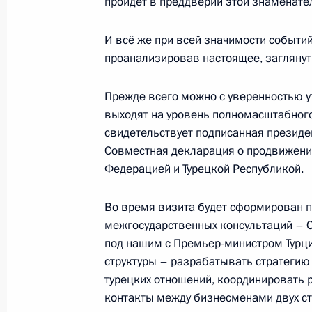
пройдёт в преддверии этой знаменате
Интервью украинским СМИ
16 мая 2010 года, 20:30
Московская область
И всё же при всей значимости событий
проанализировав настоящее, заглянут
Прежде всего можно с уверенностью у
15 мая 2010 года, суббота
выходят на уровень полномасштабного
Встреча с полномочными представ
свидетельствует подписанная президе
в федеральных округах
Совместная декларация о продвижени
Федерацией и Турецкой Республикой.
15 мая 2010 года, 17:00
Московская область
Во время визита будет сформирован 
межгосударственных консультаций – С
14 мая 2010 года, пятница
под нашим с Премьер-министром Турц
структуры – разрабатывать стратегию
Рабочая встреча с директором Фе
турецких отношений, координировать 
службы Константином Ромодановс
контакты между бизнесменами двух ст
14 мая 2010 года, 18:30
Московская область