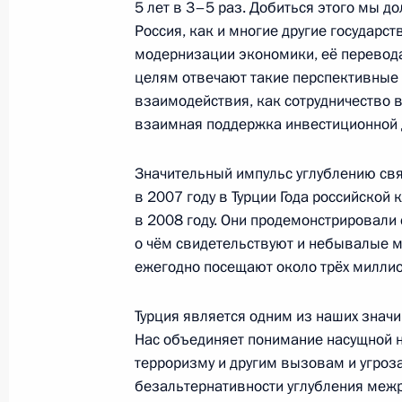
5 лет в 3–5 раз. Добиться этого мы д
13 мая 2010 года, 18:30
Московская область
Россия, как и многие другие государст
модернизации экономики, её перевод
целям отвечают такие перспективные 
взаимодействия, как сотрудничество в
Стенографический отчёт о заседан
взаимная поддержка инвестиционной 
по модернизации и технологическ
России
Значительный импульс углублению свя
13 мая 2010 года, 17:00
Московская область
в 2007 году в Турции Года российской 
в 2008 году. Они продемонстрировали 
о чём свидетельствуют и небывалые м
Рабочая встреча с губернатором М
ежегодно посещают около трёх миллио
Николаем Дудовым
Турция является одним из наших знач
13 мая 2010 года, 16:00
Московская область
Нас объединяет понимание насущной 
терроризму и другим вызовам и угроз
безальтернативности углубления меж
Встреча с директором ФСБ Алекса