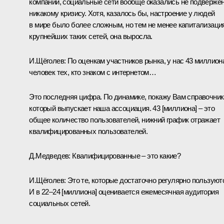
компании, социальные сети вообще оказались не подверже
никакому кризису. Хотя, казалось бы, настроение у людей
в мире было более сложным, но тем не менее капитализаци
крупнейших таких сетей, она выросла.
И.Щёголев:
По оценкам участников рынка, у нас 43 миллион
человек тех, кто знаком с интернетом…
Это последняя цифра. По динамике, покажу Вам справочник
который выпускает наша ассоциация. 43 [миллиона] – это
общее количество пользователей, нижний график отражает
квалифицированных пользователей.
Д.Медведев:
Квалифицированные – это какие?
И.Щёголев:
Это те, которые достаточно регулярно пользуют
И в 22–24 [миллиона] оценивается ежемесячная аудитория
социальных сетей.