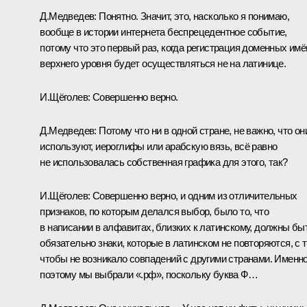
Д.Медведев:
Понятно. Значит, это, насколько я понимаю,
вообще в истории интернета беспрецедентное событие,
потому что это первый раз, когда регистрация доменных имё
верхнего уровня будет осуществляться не на латинице.
И.Щёголев:
Совершенно верно.
Д.Медведев:
Потому что ни в одной стране, не важно, что он
используют, иероглифы или арабскую вязь, всё равно
не использовалась собственная графика для этого, так?
И.Щёголев:
Совершенно верно, и одним из отличительных
признаков, по которым делался выбор, было то, что
в написании в алфавитах, близких к латинскому, должны бы
обязательно знаки, которые в латинском не повторяются, с 
чтобы не возникало совпадений с другими странами. Именн
поэтому мы выбрали «.рф», поскольку буква Ф…