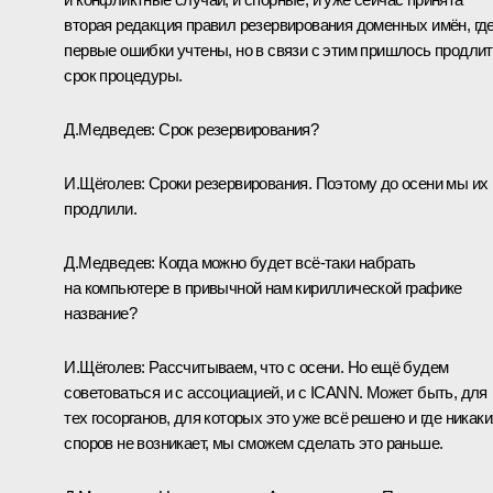
вторая редакция правил резервирования доменных имён, гд
первые ошибки учтены, но в связи с этим пришлось продли
срок процедуры.
Д.Медведев:
Срок резервирования?
И.Щёголев:
Сроки резервирования. Поэтому до осени мы их
продлили.
Д.Медведев:
Когда можно будет всё‑таки набрать
на компьютере в привычной нам кириллической графике
название?
И.Щёголев:
Рассчитываем, что с осени. Но ещё будем
советоваться и с ассоциацией, и с ICANN. Может быть, для
тех госорганов, для которых это уже всё решено и где никаки
споров не возникает, мы сможем сделать это раньше.