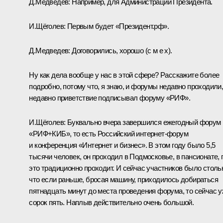
Д.Медведев:
Например, для Администрации Президента.
И.Щёголев:
Первым будет «Президент.рф».
Д.Медведев:
Договорились, хорошо (с м е х).
Ну как дела вообще у нас в этой сфере? Расскажите более
подробно, потому что, я знаю, и форумы недавно проходили,
недавно приветствие подписывал форуму «РИФ».
И.Щёголев:
Буквально вчера завершился ежегодный форум
«РИФ+КИБ», то есть Российский интернет-форум
и конференция «Интернет и бизнес». В этом году было 5,5
тысячи человек, он проходил в Подмосковье, в пансионате, 
это традиционно проходит. И сейчас участников было столь
что если раньше, бросая машину, приходилось добираться
пятнадцать минут до места проведения форума, то сейчас 
сорок пять. Наплыв действительно очень большой.