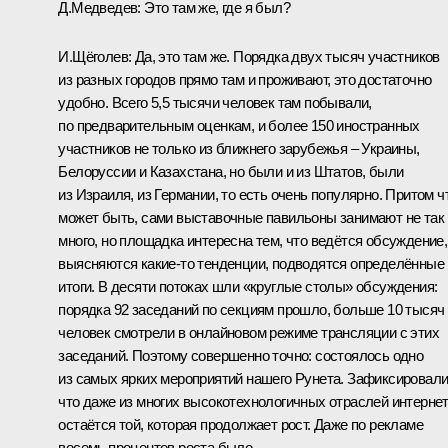
Д.Медведев:
Это там же, где я был?
И.Щёголев:
Да, это там же. Порядка двух тысяч участников
из разных городов прямо там и проживают, это достаточно
удобно. Всего 5,5 тысячи человек там побывали,
по предварительным оценкам, и более 150 иностранных
участников не только из ближнего зарубежья – Украины,
Белоруссии и Казахстана, но были и из Штатов, были
из Израиля, из Германии, то есть очень популярно. Притом ч
может быть, сами выставочные павильоны занимают не так
много, но площадка интересна тем, что ведётся обсуждение,
выясняются какие‑то тенденции, подводятся определённые
итоги. В десяти потоках шли «круглые столы» обсуждения:
порядка 92 заседаний по секциям прошло, больше 10 тысяч
человек смотрели в онлайновом режиме трансляции с этих
заседаний. Поэтому совершенно точно: состоялось одно
из самых ярких мероприятий нашего Рунета. Зафиксировали
что даже из многих высокотехнологичных отраслей интерне
остаётся той, которая продолжает рост. Даже по рекламе
восемь процентов роста было.