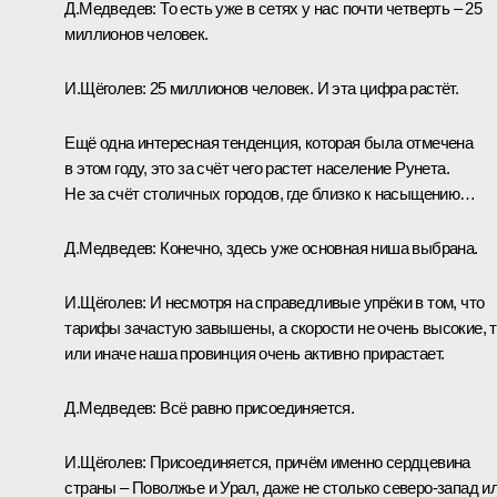
Д.Медведев:
То есть уже в сетях у нас почти четверть – 25
миллионов человек.
И.Щёголев:
25 миллионов человек. И эта цифра растёт.
Ещё одна интересная тенденция, которая была отмечена
в этом году, это за счёт чего растет население Рунета.
Не за счёт столичных городов, где близко к насыщению…
Д.Медведев:
Конечно, здесь уже основная ниша выбрана.
И.Щёголев:
И несмотря на справедливые упрёки в том, что
тарифы зачастую завышены, а скорости не очень высокие, т
или иначе наша провинция очень активно прирастает.
Д.Медведев:
Всё равно присоединяется.
И.Щёголев:
Присоединяется, причём именно сердцевина
страны – Поволжье и Урал, даже не столько северо-запад и