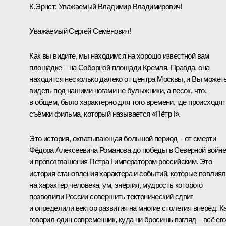
К.Эрнст:
Уважаемый Владимир Владимирович!
Уважаемый Сергей Семёнович!
Как вы видите, мы находимся на хорошо известной вам
площадке – на Соборной площади Кремля. Правда, она
находится несколько далеко от центра Москвы, и Вы может
видеть под нашими ногами не булыжники, а песок, что,
в общем, было характерно для того времени, где происходят
съёмки фильма, который называется «Пётр I».
Это история, охватывающая большой период – от смерти
Фёдора Алексеевича Романова до победы в Северной войне
и провозглашения Петра I императором российским. Это
история становления характера и событий, которые повлия
на характер человека, ум, энергия, мудрость которого
позволили России совершить тектонический сдвиг
и определили вектор развития на многие столетия вперёд. К
говорил один современник, куда ни бросишь взгляд – всё его