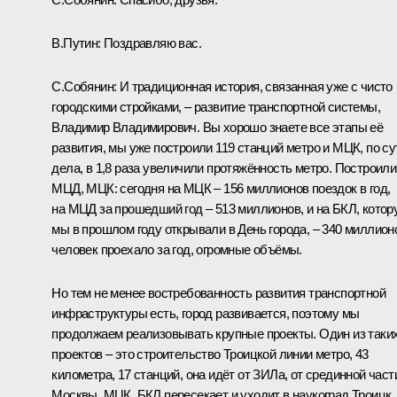
В.Путин:
Поздравляю вас.
С.Собянин:
И традиционная история, связанная уже с чисто
городскими стройками, – развитие транспортной системы,
Владимир Владимирович. Вы хорошо знаете все этапы её
развития, мы уже построили 119 станций метро и МЦК, по су
дела, в 1,8 раза увеличили протяжённость метро. Построили
МЦД, МЦК: сегодня на МЦК – 156 миллионов поездок в год,
на МЦД за прошедший год – 513 миллионов, и на БКЛ, котор
мы в прошлом году открывали в День города, – 340 миллион
человек проехало за год, огромные объёмы.
Но тем не менее востребованность развития транспортной
инфраструктуры есть, город развивается, поэтому мы
продолжаем реализовывать крупные проекты. Один из таки
проектов – это строительство Троицкой линии метро, 43
километра, 17 станций, она идёт от ЗИЛа, от срединной част
Москвы, МЦК, БКЛ пересекает и уходит в наукоград Троицк.