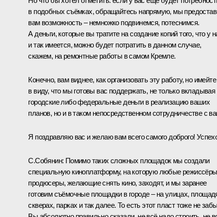
Но что бы хотел отметить: если у вас ещё будет потребност
в подобных съёмках, обращайтесь напрямую, мы предоста
вам возможность – немножко подвинемся, потеснимся.
А деньги, которые вы тратите на создание копий того, что у н
и так имеется, можно будет потратить в данном случае,
скажем, на ремонтные работы в самом Кремле.
Конечно, вам виднее, как организовать эту работу, но имейте
в виду, что мы готовы вас поддержать, не только вкладывая
городские либо федеральные деньги в реализацию ваших
планов, но и в таком непосредственном сотрудничестве с ва
Я поздравляю вас и желаю вам всего самого доброго! Успех
С.Собянин:
Помимо таких сложных площадок мы создали
специальную киноплатформу, на которую любые режиссёры
продюсеры, желающие снять кино, заходят, и мы заранее
готовим съёмочные площадки в городе – на улицах, площад
скверах, парках и так далее. То есть этот пласт тоже не забы
Вы абсолютно правильно сказали, не всё надо строить, не в