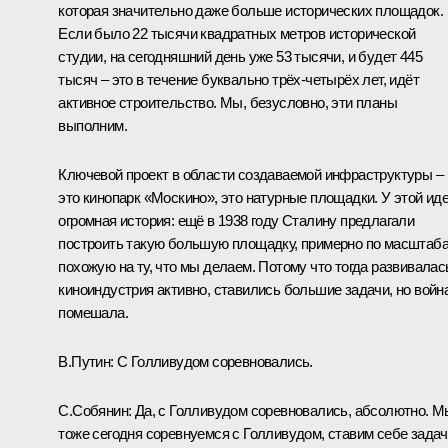
которая значительно даже больше исторических площадок.
Если было 22 тысячи квадратных метров исторической
студии, на сегодняшний день уже 53 тысячи, и будет 445
тысяч – это в течение буквально трёх-четырёх лет, идёт
активное строительство. Мы, безусловно, эти планы
выполним.
Ключевой проект в области создаваемой инфраструктуры –
это кинопарк «Москино», это натурные площадки. У этой ид
огромная история: ещё в 1938 году Сталину предлагали
построить такую большую площадку, примерно по масштаб
похожую на ту, что мы делаем. Потому что тогда развивалас
киноиндустрия активно, ставились большие задачи, но войн
помешала.
В.Путин:
С Голливудом соревновались.
С.Собянин:
Да, с Голливудом соревновались, абсолютно. М
тоже сегодня соревнуемся с Голливудом, ставим себе зада