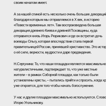
своим началом имеет.
А за нашей спиной есть несколько очень больших декораций
благодаря которым мы отправляемся в X век, в историю
«Повести временных лет». Там воспроизведена большая
декорация древнего Киева и древней Псковщины, куда
отправился князь Игорь Рюрикович и где он встретил дочь
воеводы Ольгу, которая впоследствии стала первой
правительницей России, принявшей христианство. Это исто
о её силе, верности, мудрости и даре предвидения.
Н.Сергунина:
То, что наши площадки являются максимально
натуралистичными, подтверждает то, что уже местные
жители – в рамках Соборной площади, как только были
установлены кресты, – пытались прийти и спросить, когда х
уже откроется, для того чтобы начать богослужение.
У нас и другие площадки максимально используются. Слов
Игорю Угольникову.