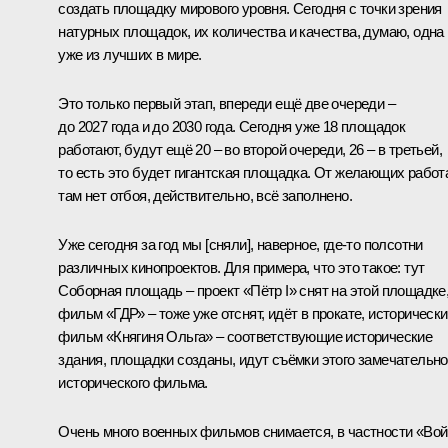
создать площадку мирового уровня. Сегодня с точки зрения
натурных площадок, их количества и качества, думаю, одна
уже из лучших в мире.
Это только первый этап, впереди ещё две очереди –
до 2027 года и до 2030 года. Сегодня уже 18 площадок
работают, будут ещё 20 – во второй очереди, 26 – в третьей,
то есть это будет гигантская площадка. От желающих работ
там нет отбоя, действительно, всё заполнено.
Уже сегодня за год мы [сняли], наверное, где-то полсотни
различных кинопроектов. Для примера, что это такое: тут
Соборная площадь – проект «Пётр I» снят на этой площадке
фильм «ГДР» – тоже уже отснят, идёт в прокате, историческ
фильм «Княгиня Ольга» – соответствующие исторические
здания, площадки созданы, идут съёмки этого замечательно
исторического фильма.
Очень много военных фильмов снимается, в частности «Во