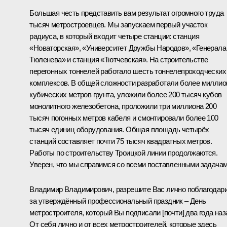
Большая честь представить вам результат огромного труда
тысяч метростроевцев. Мы запускаем первый участок
радиуса, в который входит четыре станции: станция
«Новаторская», «Университет Дружбы Народов», «Генерала
Тюленева» и станция «Тютчевская». На строительстве
перегонных тоннелей работало шесть тоннелепроходческих
комплексов. В общей сложности разработали более миллио
кубических метров грунта, уложили более 200 тысяч кубов
монолитного железобетона, проложили три миллиона 200
тысяч погонных метров кабеля и смонтировали более 100
тысяч единиц оборудования. Общая площадь четырёх
станций составляет почти 75 тысяч квадратных метров.
Работы по строительству Троицкой линии продолжаются.
Уверен, что мы справимся со всеми поставленными задачам
Владимир Владимирович, разрешите Вас лично поблагодар
за утверждённый профессиональный праздник – День
метростроителя, который Вы подписали [почти] два года наз
От себя лично и от всех метростроителей, которые здесь