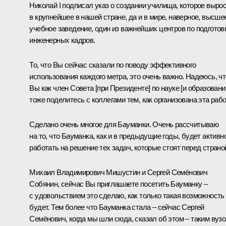
Николай I подписал указ о создании училища, которое выро
в крупнейшее в нашей стране, да и в мире, наверное, высше
учебное заведение, один из важнейших центров по подготов
инженерных кадров.
То, что Вы сейчас сказали по поводу эффективного
использования каждого метра, это очень важно. Надеюсь, чт
Вы как член Совета [при Президенте] по науке [и образовани
тоже поделитесь с коллегами тем, как организована эта рабо
Сделано очень многое для Бауманки. Очень рассчитываю
на то, что Бауманка, как и в предыдущие годы, будет активн
работать на решение тех задач, которые стоят перед страно
Михаил Владимирович Мишустин и Сергей Семёнович
Собянин, сейчас Вы приглашаете посетить Бауманку –
с удовольствием это сделаю, как только такая возможность
будет. Тем более что Бауманка стала – сейчас Сергей
Семёнович, когда мы шли сюда, сказал об этом – таким вузо