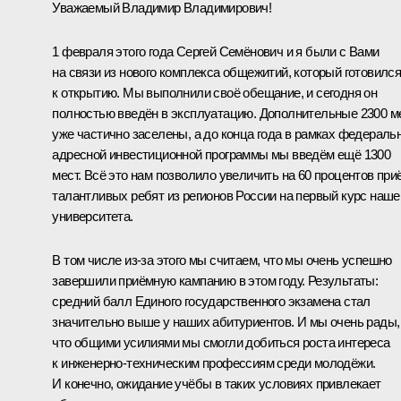
Уважаемый Владимир Владимирович!
1 февраля этого года Сергей Семёнович и я были с Вами
на связи из нового комплекса общежитий, который готовилс
к открытию. Мы выполнили своё обещание, и сегодня он
полностью введён в эксплуатацию. Дополнительные 2300 м
уже частично заселены, а до конца года в рамках федераль
адресной инвестиционной программы мы введём ещё 1300
мест. Всё это нам позволило увеличить на 60 процентов при
талантливых ребят из регионов России на первый курс наше
университета.
В том числе из-за этого мы считаем, что мы очень успешно
завершили приёмную кампанию в этом году. Результаты:
средний балл Единого государственного экзамена стал
значительно выше у наших абитуриентов. И мы очень рады,
что общими усилиями мы смогли добиться роста интереса
к инженерно-техническим профессиям среди молодёжи.
И конечно, ожидание учёбы в таких условиях привлекает