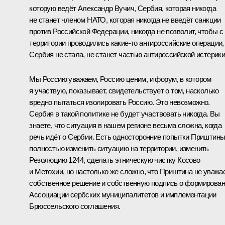
которую ведёт Александр Вучич, Сербия, которая никогда
не станет членом НАТО, которая никогда не введёт санкции
против Российской Федерации, никогда не позволит, чтобы с
территории проводились какие-то антироссийские операции,
Сербия не стала, не станет частью антироссийской истерики
Мы Россию уважаем, Россию ценим, и форум, в котором
я участвую, показывает, свидетельствует о том, насколько
вредно пытаться изолировать Россию. Это невозможно.
Сербия в такой политике не будет участвовать никогда. Вы
знаете, что ситуация в нашем регионе весьма сложна, когда
речь идёт о Сербии. Есть односторонние попытки Приштин
полностью изменить ситуацию на территории, изменить
Резолюцию 1244, сделать этническую чистку Косово
и Метохии, но настолько же сложно, что Приштина не уважа
собственное решение и собственную подпись о формирова
Ассоциации сербских муниципалитетов и имплементации
Брюссельского соглашения.