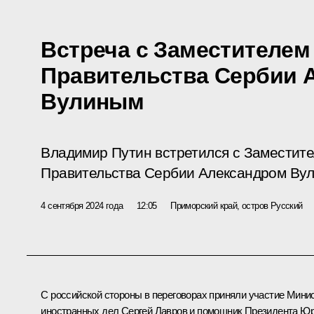
Встреча с Заместителем
Правительства Сербии 
Вулиным
Владимир Путин встретился с Заместит
Правительства Сербии Александром Ву
4 сентября 2024 года
12:05
Приморский край, остров Русский
С российской стороны в переговорах приняли участие Мини
иностранных дел
Сергей Лавров
и помощник Президента
Юр