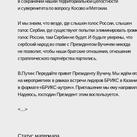
в сохранении нашей территориальной целостности
и суверенитета по вопросу Косово и Метохии.
И мы знаем, что везде, где слышен голос России, слышен
голос Сербии, где существуют попытки элиминировать гром
голос России, там Сербии не будет. И будьте уверены, что
сербский народ во главе с Президентом Вучичем никогда
не позволит, чтобы наши братские отношения, отношения
стратегического партнёрства портились.
В.Путин:
Передайте привет Президенту Вучичу. Мы ждём ег
на мероприятиях в рамках встречи лидеров БРИКС в Казани
в формате «БРИКС-аутрич». Приглашение мы ему направил
Надеюсь, господин Президент этим воспользуется.
<…>
Статус материала