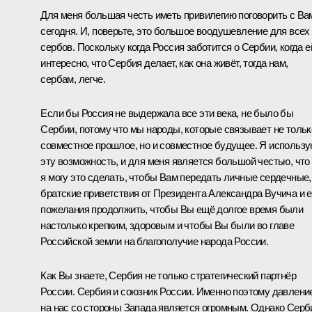
Для меня большая честь иметь привилегию поговорить с Ва
сегодня. И, поверьте, это большое воодушевление для всех
сербов. Поскольку когда Россия заботится о Сербии, когда е
интересно, что Сербия делает, как она живёт, тогда нам,
сербам, легче.
Если бы Россия не выдержала все эти века, не было бы
Сербии, потому что мы народы, которые связывает не тольк
совместное прошлое, но и совместное будущее. Я использ
эту возможность, и для меня является большой честью, что
я могу это сделать, чтобы Вам передать личные сердечные,
братские приветствия от Президента
Александра Вучича
и е
пожелания продолжить, чтобы Вы ещё долгое время были
настолько крепким, здоровым и чтобы Вы были во главе
Российской земли на благополучие народа России.
Как Вы знаете, Сербия не только стратегический партнёр
России. Сербия и союзник России. Именно поэтому давлени
на нас со стороны Запада является огромным. Однако Серб