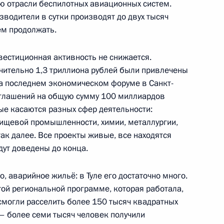
ю отрасли беспилотных авиационных систем.
водители в сутки производят до двух тысяч
дем продолжать.
ой области Андреем Чибисом
5
нвестиционная активность не снижается.
ючительно 1,3 триллиона рублей были привлечены
На последнем экономическом форуме в Санкт-
оглашений на общую сумму 100 миллиардов
ые касаются разных сфер деятельности:
Федерации Валентиной
пищевой промышленности, химии, металлургии,
5
арственной Думы Вячеславом
к далее. Все проекты живые, все находятся
дут доведены до конца.
о, аварийное жильё: в Туле его достаточно много.
ой региональной программе, которая работала,
смогли расселить более 150 тысяч квадратных
 – более семи тысяч человек получили