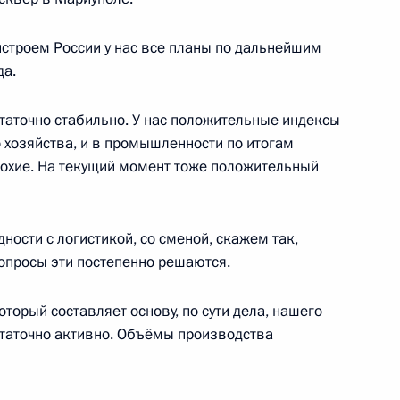
й области Алексеем
3
нстроем России у нас все планы по дальнейшим
да.
сть, Ново-Огарёво
статочно стабильно. У нас положительные индексы
о хозяйства, и в промышленности по итогам
лохие. На текущий момент тоже положительный
вых ведомств
3
2м
сть, Ново-Огарёво
ности с логистикой, со сменой, скажем так,
вопросы эти постепенно решаются.
орый составляет основу, по сути дела, нашего
ва
:
13
таточно активно. Объёмы производства
сть, Ново-Огарёво