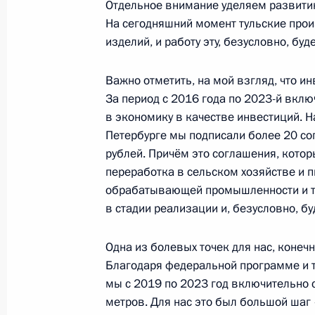
Отдельное внимание уделяем развити
6 августа 2024 года, вторник
На сегодняшний момент тульские произ
изделий, и работу эту, безусловно, бу
Встреча с губернатором Мурманск
6 августа 2024 года, 13:30
Москва, Кремль
Важно отметить, на мой взгляд, что и
За период с 2016 года по 2023-й вкл
в экономику в качестве инвестиций. 
Петербурге мы подписали более 20 с
5 августа 2024 года, понедельник
рублей. Причём это соглашения, котор
Встреча с Председателем Совета 
переработка в сельском хозяйстве и 
Матвиенко и Председателем Госуд
обрабатывающей промышленности и та
Володиным
в стадии реализации и, безусловно, бу
5 августа 2024 года, 14:30
Москва, Кремль
Одна из болевых точек для нас, конечн
Благодаря федеральной программе и т
мы с 2019 по 2023 год включительно 
4 августа 2024 года, воскресенье
метров. Для нас это был большой шаг