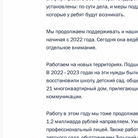
установлены: по сути дела, и меры по
13 августа 2024 года, 16:15
Московская обл
которые у ребят будут возникать.
Мы продолжаем поддерживать и наших 
12 августа 2024 года, понедельник
начиная с 2022 года. Сегодня она вед
отдельное внимание.
Владимир Путин провёл оперативн
12 августа 2024 года, 15:20
Московская обл
Работаем на новых территориях. Подш
В 2022–2023 годах на эти нужды был
восстановили школу, детский сад, об
Видеообращение по случаю открыт
21 многоквартирный дом, прилегающи
технического форума «Армия-2024
коммуникации.
12 августа 2024 года, 10:35
Работу в этом году мы тоже продолжа
1,2 миллиарда рублей направляем. Уже
профессиональный лицей. Также рабо
8 августа 2024 года, четверг
детского сада, обустраиваем Тульский