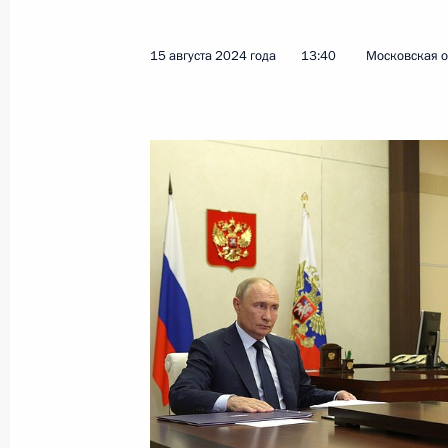
15 августа 2024 года
13:40
Московская о
Показа
Посещение Российского университе
20 августа 2024 года, 21:35
Гудермес
Рабочая встреча с главой Республи
Сергеем Меняйло
20 августа 2024 года, 17:10
Владикавказ
Встреча с представителями ассоци