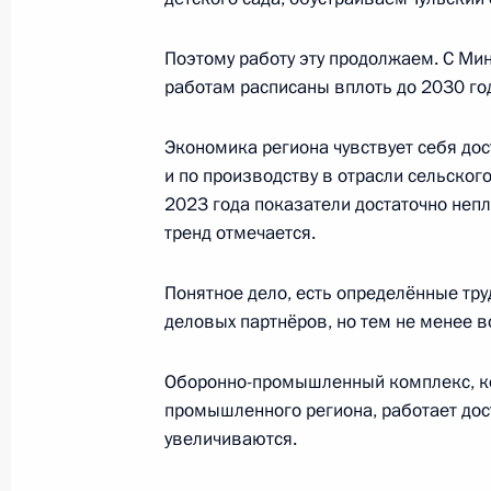
Встреча с врио губернатора Курско
Поэтому работу эту продолжаем. С Ми
Смирновым
работам расписаны вплоть до 2030 го
8 августа 2024 года, 16:45
Московская обла
Экономика региона чувствует себя до
и по производству в отрасли сельског
7 августа 2024 года, среда
2023 года показатели достаточно неп
тренд отмечается.
Совещание с руководителями сило
7 августа 2024 года, 16:45
Московская обла
Понятное дело, есть определённые труд
деловых партнёров, но тем не менее 
Оборонно-промышленный комплекс, кот
Совещание с членами Правительст
промышленного региона, работает дос
7 августа 2024 года, 15:30
Московская обла
увеличиваются.