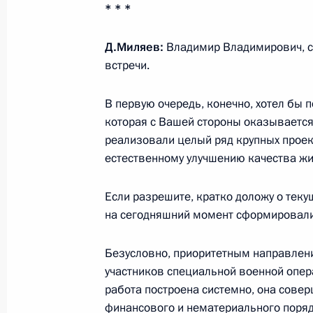
Начало российско-азербайджански
* * *
в расширенном составе
19 августа 2024 года, 14:10
Баку
Д.Миляев:
Владимир Владимирович, сп
встречи.
В первую очередь, конечно, хотел бы 
Встреча с Президентом Азербайдж
которая с Вашей стороны оказывается
19 августа 2024 года, 12:10
Баку
реализовали целый ряд крупных проект
естественному улучшению качества жи
16 августа 2024 года, пятница
Если разрешите, кратко доложу о текущ
на сегодняшний момент сформировали
Совещание с постоянными членами
16 августа 2024 года, 13:50
Московская обл
Безусловно, приоритетным направлени
участников специальной военной операц
работа построена системно, она совер
финансового и нематериального поряд