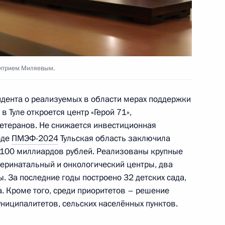
но-Балкарской Республики
4
митрием Миляевым.
ента о реализуемых в области мерах поддержки
в Туле откроется центр «Герой 71»,
етеранов. Не снижается инвестиционная
оде
ПМЭФ-2024
Тульская область заключила
 100 миллиардов рублей. Реализованы крупные
ьхама Алиева для СМИ
5
17м
перинатальный и онкологический центры, два
. За последние годы построено 32 детских сада,
. Кроме того, среди приоритетов – решение
ниципалитетов, сельских населённых пунктов.
6