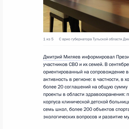
Беслана»
20 августа 2024 года, 16:30
Беслан
Рабочая встреча с главой Кабарди
1 из 5
С врио губернатора Тульской области Д
Казбеком Коковым
20 августа 2024 года, 13:00
Село Герменчик
Дмитрий Миляев
информировал Презид
участников СВО и их семей. В сентябре 
ориентированный на сопровождение в
активность в регионе: в частности, в х
19 августа 2024 года, понедельник
более 20 соглашений на общую сумму
Заявления Владимира Путина и Ил
проекты в области здравоохранения: 
корпуса клинической детской больницы
19 августа 2024 года, 15:00
Баку
семь школ, более 200 объектов спорта
экологических вопросов и развитие му