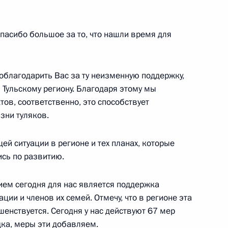
х переговоров
асибо большое за то, что нашли время для
поблагодарить Вас за ту неизменную поддержку,
ана Ильхамом Алиевым
7
 Тульскому региону. Благодаря этому мы
ов, соответственно, это способствует
зни туляков.
ей ситуации в регионе и тех планах, которые
сь по развитию.
 Совета Безопасности
4
асть, Ново-Огарёво
ем сегодня для нас является поддержка
ии и членов их семей. Отмечу, что в регионе эта
шенствуется. Сегодня у нас действуют 67 мер
ка, меры эти добавляем.