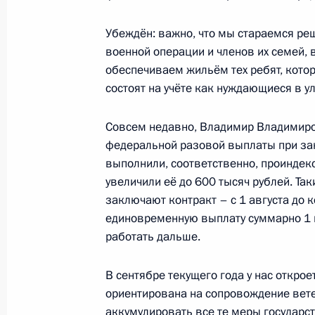
15 августа 2024 года, четверг
Встреча с врио губернатора Тульс
Убеждён: важно, что мы стараемся р
Миляевым
военной операции и членов их семей, 
обеспечиваем жильём тех ребят, кот
15 августа 2024 года, 13:40
Московская обл
состоят на учёте как нуждающиеся в 
Совсем недавно, Владимир Владимиро
14 августа 2024 года, среда
федеральной разовой выплаты при за
выполнили, соответственно, проинде
Встреча с временно исполняющим 
увеличили её до 600 тысяч рублей. Та
Калининградской области Алексее
заключают контракт – с 1 августа до к
14 августа 2024 года, 13:15
Московская обл
единовременную выплату суммарно 1 
работать дальше.
В сентябре текущего года у нас откроет
13 августа 2024 года, вторник
ориентирована на сопровождение вете
Российско-палестинские переговор
аккумулировать все те меры государс