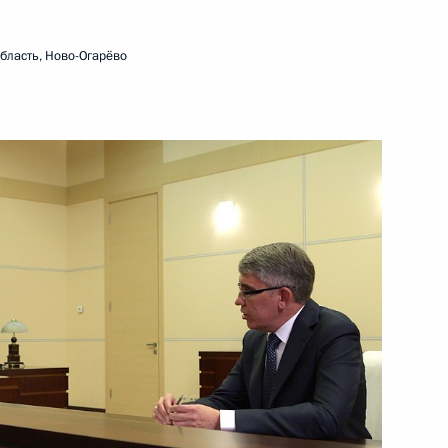
бласть, Ново-Огарёво
ть следующие материалы
та спецназа
10
6м
ки Северная Осетия – Алания
3
ации жертв терактов «Матери
3
5м