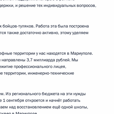
ддержки, и решение тех индивидуальных вопросов,
асть, Ново-Огарёво
бойцов-туляков. Работа эта была построена
ётся также достаточно активно, этому уделяем
ое совещание в Ново-Огарёве
14
29м
асть, Ново-Огарёво
ефные территории у нас находятся в Мариуполе.
и направлены 3,7 миллиарда рублей. Мы
щежитие профессионального лицея,
ия Международного военно-
1
4м
е территории, инженерно-технические
»
ем. Из регионального бюджета на эти нужды
 1 сентября откроется и начнёт работать
таем над восстановлением ещё одной школы,
 сквер в Мариуполе.