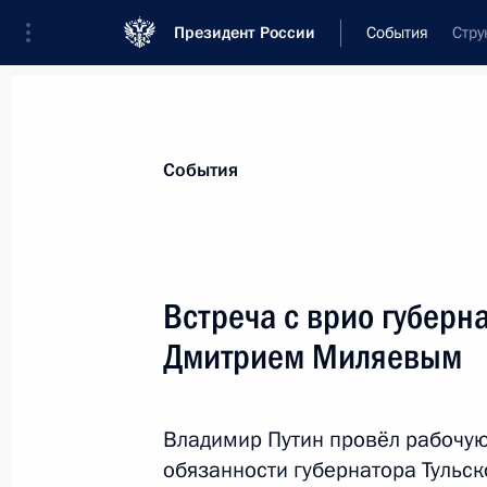
Президент России
События
Стру
Президент
Администрация
Государст
Новости
Стенограммы
Поездки
Те
События
Рубрикация материалов
Все материалы
Встреча с врио губерн
Послания Федеральному Собранию
Дмитрием Миляевым
Заявления по важнейшим вопросам
Совещания, заседания, рабочие встречи
Владимир Путин провёл рабочу
Речи и обращения
обязанности губернатора Тульс