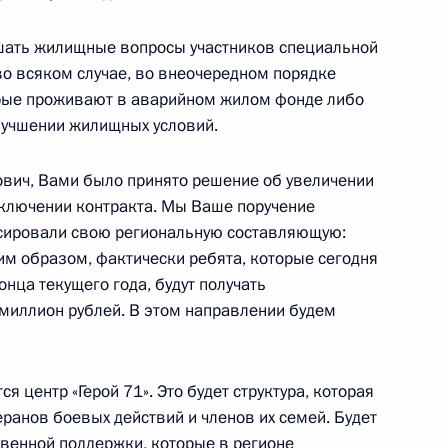
кой области Дмитрием
ешать жилищные вопросы участников специальной
5
во всяком случае, во внеочередном порядке
орые проживают в аварийном жилом фонде либо
асть, Ново-Огарёво
улучшении жилищных условий.
вич, Вами было принято решение об увеличении
ключении контракта. Мы Ваше поручение
ксировали свою региональную составляющую:
обязанности губернатора
3
ким образом, фактически ребята, которые сегодня
м Беспрозванных
онца текущего года, будут получать
асть, Ново-Огарёво
миллион рублей. В этом направлении будем
ся центр «Герой 71». Это будет структура, которая
ранов боевых действий и членов их семей. Будет
ы
11
твенной поддержки, которые в регионе