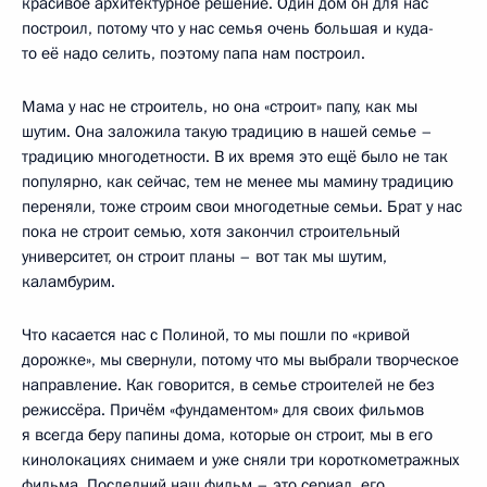
красивое архитектурное решение. Один дом он для нас
построил, потому что у нас семья очень большая и куда-
то её надо селить, поэтому папа нам построил.
Мама у нас не строитель, но она «строит» папу, как мы
шутим. Она заложила такую традицию в нашей семье –
традицию многодетности. В их время это ещё было не так
популярно, как сейчас, тем не менее мы мамину традицию
переняли, тоже строим свои многодетные семьи. Брат у нас
пока не строит семью, хотя закончил строительный
университет, он строит планы – вот так мы шутим,
каламбурим.
Что касается нас с Полиной, то мы пошли по «кривой
дорожке», мы свернули, потому что мы выбрали творческое
направление. Как говорится, в семье строителей не без
режиссёра. Причём «фундаментом» для своих фильмов
я всегда беру папины дома, которые он строит, мы в его
кинолокациях снимаем и уже сняли три короткометражных
фильма. Последний наш фильм – это сериал, его