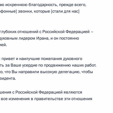
ю искреннюю благодарность, прежде всего,
фонные] звонки, которые [стали для нас]
 Венгрии Виктором Орбаном
8
 глубоких отношений с Российской Федерацией –
 духовным лидером Ирана, и он постоянно
ией.
м привет и наилучшие пожелания духовного
ть за Ваше усердие по продвижению наших работ.
налистов
то, что Вы направили высокую делегацию, чтобы
3
29м
зидента.
ошения с Российской Федерацией являются
 все изменения в правительстве эти отношения
14
7м