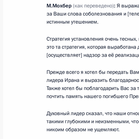
М.Мохбер
(как переведено)
:
Я выража
5 июля 2024 года, 17:00
Москва, Кремль
за Ваши слова соболезнования и [теле
истинным утешением.
Переговоры с Премьер-министром
Стратегия установления очень тесных,
5 июля 2024 года, 14:00
Москва, Кремль
это та стратегия, которая выработана
[осуществляет] надзор за её реализац
Прежде всего я хотел бы передать Ва
4 июля 2024 года, четверг
лидера Ирана и выразить благодарнос
Ответы на вопросы российских жур
Также хотел бы поблагодарить Вас за 
почтить память нашего погибшего Пре
4 июля 2024 года, 16:50
Астана
Духовный лидер сказал, что наши отн
такими глубокими и неизменными, что
Встреча в формате «ШОС плюс»
никоим образом не ущемляют.
4 июля 2024 года, 16:00
Астана