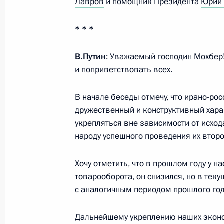
Лавров
и помощник Президента
Юрий
Вручение ордена Святого апостола
* * *
Премьер-министру Индии Нарендр
9 июля 2024 года, 16:20
Москва, Кремль
В.Путин
: Уважаемый господин Мохбер!
и поприветствовать всех.
Начало российско-индийских пере
В начале беседы отмечу, что ирано-ро
дружественный и конструктивный харак
9 июля 2024 года, 15:00
Москва, Кремль
укрепляться вне зависимости от исхо
народу успешного проведения их второ
8 июля 2024 года, понедельник
Хочу отметить, что в прошлом году у 
товарооборота, он снизился, но в тек
Неформальная встреча с Премьер
с аналогичным периодом прошлого год
Моди
8 июля 2024 года, 19:45
Московская област
Дальнейшему укреплению наших экон