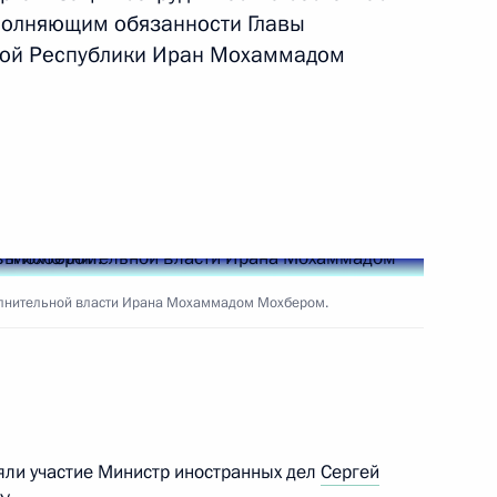
полняющим обязанности Главы
кой Республики Иран Мохаммадом
ть следующие материалы
7
10м
лнительной власти Ирана Мохаммадом Мохбером.
ва
3
48м
ть, Ново-Огарёво
яли участие Министр иностранных дел
Сергей