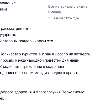
глашение
Все материалы о визите
ским
в Астану
Всероссийского конкурса «Это
:
14
3 − 4 июля 2024 года
 рассматривается
сударства-
й стороны поддерживаем это.
одной выставки-форума
8
25м
 Количество туристов в Иран выросло на четверть.
вопросам международной повестки дня наши
объединяет стремление к созданию
людению всех норм международного права,
доброго здоровья и благополучия Верховному
ереговоров с Премьер-
и.
6
17м
аном