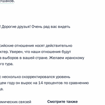
 Ушаков
.
 Андрея Первозванного
5
9м
е Моди
 Дорогие друзья! Очень рад вас видеть
говоров
6
ссийские отношения носят действительно
тер. Уверен, что наши отношения будут
да выборов в вашей стране. Желаем иранскому
го тура.
нас несколько скорректировался уровень
ущем году он вырос на 14 процентов по сравнению
-министром Индии Нарендрой
15
а.
ь, Ново-Огарёво
Смотрите также
омических связей