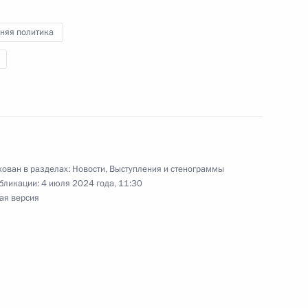
няя политика
а Касым-Жомартом Токаевым
7
Цзиньпином
3
ован в разделах:
Новости
,
Выступления и стенограммы
бликации:
4 июля 2024 года, 11:30
ая версия
джепом Тайипом Эрдоганом
5