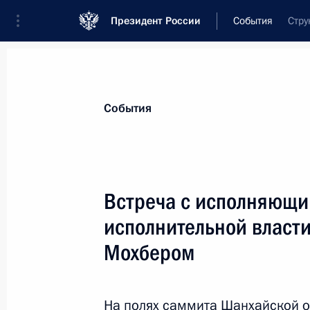
Президент России
События
Стру
Президент
Администрация
Государст
Новости
Стенограммы
Поездки
Те
События
Рубрикация материалов
Все материалы
Встреча с исполняющи
Послания Федеральному Собранию
исполнительной власт
Заявления по важнейшим вопросам
Мохбером
Совещания, заседания, рабочие встречи
Речи и обращения
На полях саммита Шанхайской о