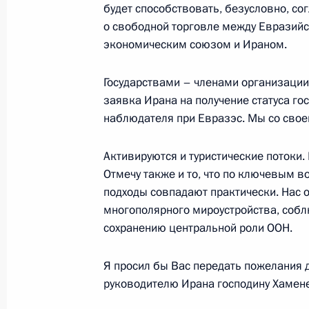
будет способствовать, безусловно, со
о свободной торговле между Евразий
Встреча с семьями – финалистами 
экономическим союзом и Ираном.
у нас семейное»
Государствами – членами организации
8 июля 2024 года, 16:25
Москва
заявка Ирана на получение статуса го
наблюдателя при Евразэс. Мы со свое
Встреча с сотрудниками Междунар
Активируются и туристические потоки.
«Россия»
Отмечу также и то, что по ключевым 
8 июля 2024 года, 14:55
Москва
подходы совпадают практически. Нас 
многополярного мироустройства, соб
сохранению центральной роли ООН.
5 июля 2024 года, пятница
Я просил бы Вас передать пожелания 
Заявления для прессы по итогам п
руководителю Ирана господину Хамене
министром Венгрии Виктором Орб