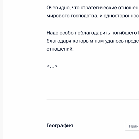
Очевидно, что стратегические отноше
мирового господства, и одностороннос
Встреча с Эмиром Катара Тамимом
Надо особо поблагодарить погибшего П
4 июля 2024 года, 14:00
Астана
благодаря которым нам удалось предс
отношений.
Встреча с исполняющим обязаннос
<…>
власти Ирана Мохаммадом Мохбе
4 июля 2024 года, 11:30
Астана
Заседание Совета глав государств
4 июля 2024 года, 11:00
Астана
География
Иран