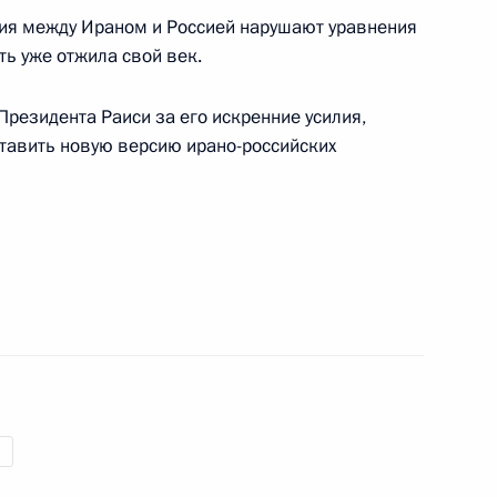
ния между Ираном и Россией нарушают уравнения
ть уже отжила свой век.
 Бен Хамадом Аль Тани
6
резидента Раиси за его искренние усилия,
тавить новую версию ирано-российских
ти Главы исполнительной
5
ром
 – членов ШОС
18
11м