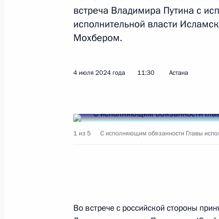
встреча Владимира Путина с ис
исполнительной власти Исламс
Показа
Мохбером.
X Парламентский форум БРИКС
4 июля 2024 года
11:30
Астана
11 июля 2024 года, 14:30
Санкт-Петербург
10 июля 2024 года, среда
1 из 5
С исполняющим обязанности Главы испо
Совещание с членами Правительст
10 июля 2024 года, 17:05
Московская облас
Во встрече с российской стороны прин
9 июля 2024 года, вторник