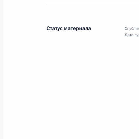
17 мая 2024 года
19 фото
Статус материала
Опублик
Дата пу
Встреча с командующими
войсками военных округов