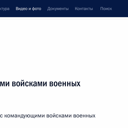
ктура
Видео и фото
Документы
Контакты
Поиск
си
встречи
Церемонии
июнь, 2024
ть следующие материалы
ми войсками военных
Встреча с руководством МИД
в
России
у с командующими войсками военных