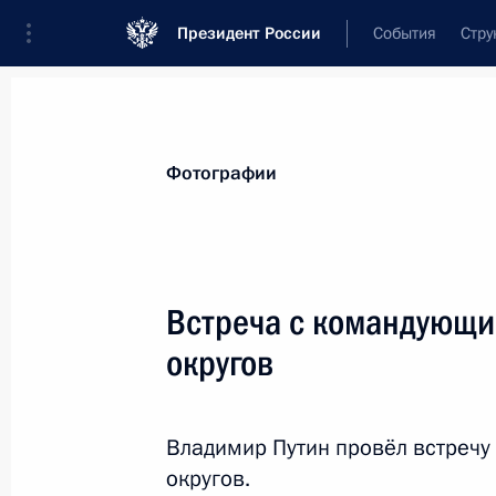
Президент России
События
Стру
Видеозаписи
Фотографии
Аудиозапи
Все материалы
Поездки
Совещания, 
Фотографии
Показа
Встреча с командующи
округов
Встреча с выпускниками
советских и российских вузо
Владимир Путин провёл встреч
округов.