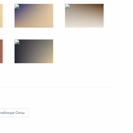
27 мая 2024 года
12 фото
Совещание по вопросам
ужённые Силы
развития оборонно-
промышленного комплекса