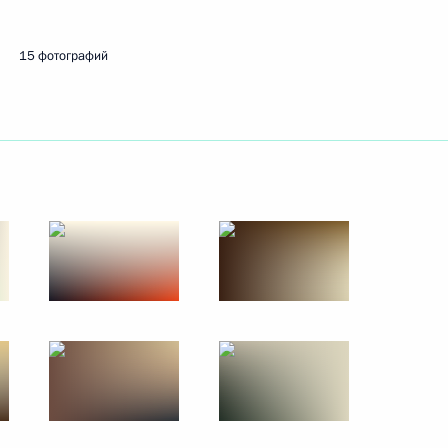
14 июня 2024 года
8 фото
15 фотографий
Начало российско-
узбекистанских переговоров
в расширенном составе