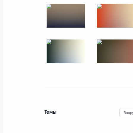
13 июня 2024 года
7 фото
Встреча со студентами
Темы
и преподавателями Харбинского
Воор
политехнического университета