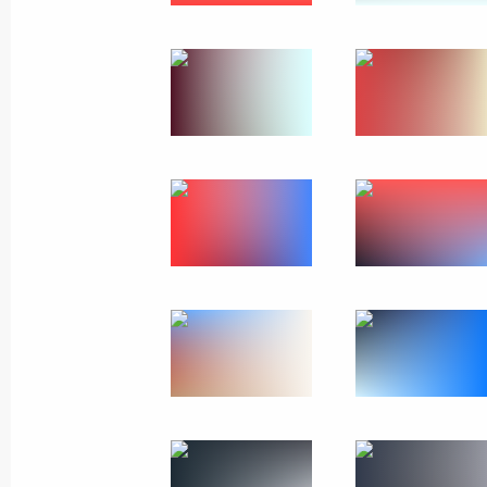
Владимир Путин поздравил
москвичей с Днём города
7 сентября 2024 года
6 фото