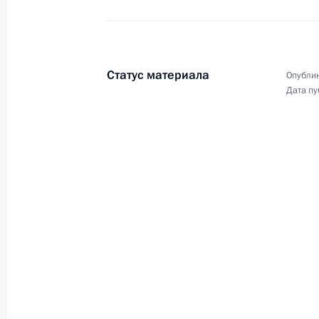
Статус материала
Опублик
Дата пу
Открытие мемориала мирным жител
в годы Великой Отечественной во
27 января 2024 года
Ленинградская об