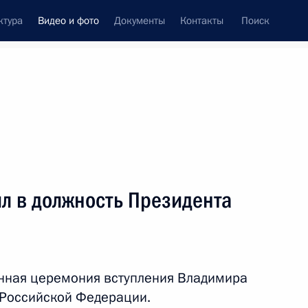
ктура
Видео и фото
Документы
Контакты
Поиск
си
встречи
Церемонии
сентябрь, 2024
ть следующие материалы
л в должность Президента
Открытие инфраструктурных
объектов Москвы
енная церемония вступления Владимира
 Российской Федерации.