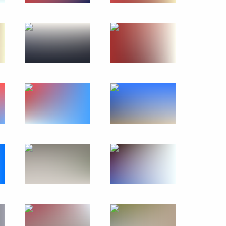
Церемония открытия российско-
китайского ЭКСПО и форума
по межрегиональному
сотрудничеству
17 мая 2024 года
23 фото