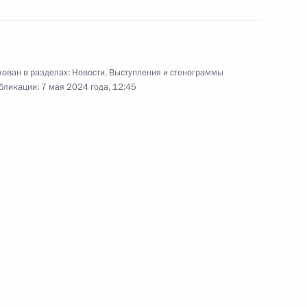
ован в разделах:
Новости
,
Выступления и стенограммы
бликации:
7 мая 2024 года, 12:45
ям СССР – жертвам нацистского геноцида
йны
ласть
21 фото