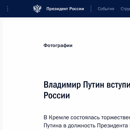
Президент России
События
Стру
Видеозаписи
Фотографии
Аудиозапи
Все материалы
Поездки
Совещания, 
Фотографии
Показа
Владимир Путин вступи
России
Заседание Военно-промышленной
комиссии по вопросу развития
БПЛА специального назначения
В Кремле состоялась торжеств
Путина в должность Президента