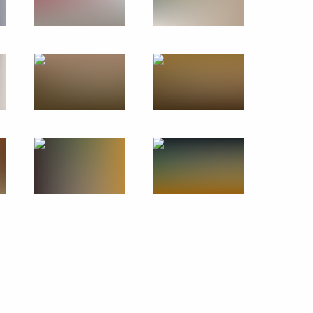
ил в должность Президента
 фото