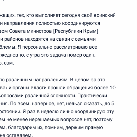
ащих, тех, кто выполняет сегодня свой воинский
ва
ти направления полностью координируются
4
57м
вом Совета министров [Республики Крым]
асть, Ново-Огарёво
и районов находятся на связи с семьями
облемы. Я персонально рассматриваю все
едневно, с утра это задача номер один.
, сам.
биркома Эллой Памфиловой
4
по различным направлениям. В целом за это
ва» и органы власти прошли обращения более 10
 вопросами различной сложности. Практически
я. По всем, наверное, нет, нельзя сказать, до 5
стоянии. Я раз в неделю лично координирую эту
 Тем не менее нерешаемых вопросов нет, поэтому
ской области Андреем
там, благодарим их, помним, держим прямую
2
 не оставляем.