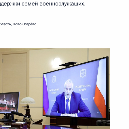
ддержки семей военнослужащих.
ть следующие материалы
бласть, Ново-Огарёво
й международной встречи
1
4м
их вопросы безопасности
Ма
26
23м