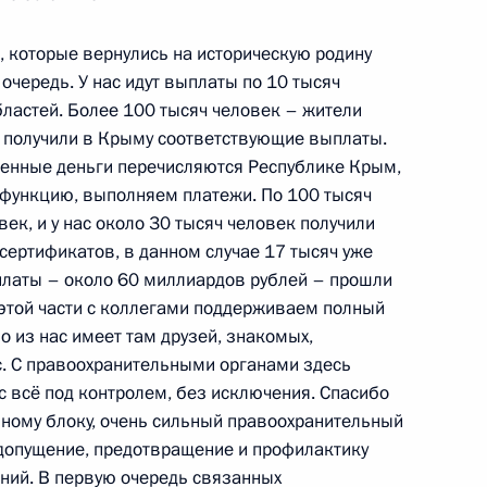
, которые вернулись на историческую родину
чередь. У нас идут выплаты по 10 тысяч
ластей. Более 100 тысяч человек – жители
кой области Игорем
3
 получили в Крыму соответствующие выплаты.
енные деньги перечисляются Республике Крым,
 функцию, выполняем платежи. По 100 тысяч
ек, и у нас около 30 тысяч человек получили
сертификатов, в данном случае 17 тысяч уже
платы – около 60 миллиардов рублей – прошли
в этой части с коллегами поддерживаем полный
 из нас имеет там друзей, знакомых,
ками 21-й экспедиции на МКС
9
. С правоохранительными органами здесь
ас всё под контролем, без исключения. Спасибо
ному блоку, очень сильный правоохранительный
едопущение, предотвращение и профилактику
ний. В первую очередь связанных