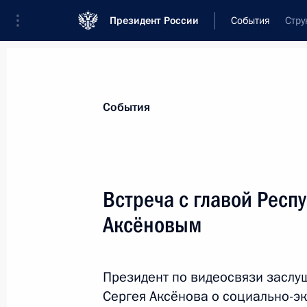
Президент России
События
Стру
Президент
Администрация
Государст
Новости
Стенограммы
Поездки
Те
События
Рубрикация материалов
Все материалы
Встреча с главой Респ
Послания Федеральному Собранию
Аксёновым
Заявления по важнейшим вопросам
Совещания, заседания, рабочие встречи
Президент по видеосвязи заслу
Речи и обращения
Сергея Аксёнова о социально-э