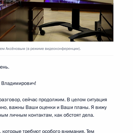
го Суда Ириной Подносовой
2
еем Аксёновым (в режиме видеоконференции).
 и работниками Байкало-
20
47м
ень.
р Владимирович!
 разговор, сейчас продолжим. В целом ситуация
ана Ильхамом Алиевым
6
ечно, важны Ваши оценки и Ваши планы. Я вижу
ным личным контактам, как обстоят дела.
ы, которые требуют особого внимания. Тем