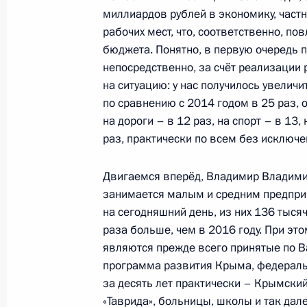
миллиардов рублей в экономику, частн
9 апреля 2024 года, вторник
рабочих мест, что, соответственно, п
бюджета. Понятно, в первую очередь 
Встреча с главой Башкирии Радие
непосредственно, за счёт реализации
9 апреля 2024 года, 13:30
Москва, Кремль
на ситуацию: у нас получилось увеличи
по сравнению с 2014 годом в 25 раз, 
на дороги – в 12 раз, на спорт – в 13
раз, практически по всем без исключ
8 апреля 2024 года, понедельник
Встреча с главой Росрыболовства
Двигаемся вперёд, Владимир Владимиро
занимается малым и средним предпри
8 апреля 2024 года, 14:10
Москва, Кремль
на сегодняшний день, из них 136 тысяч
раза больше, чем в 2016 году. При э
являются прежде всего принятые по 
4 апреля 2024 года, четверг
программа развития Крыма, федераль
за десять лет практически – Крымский
Совещание с членами Правительст
«Таврида», больницы, школы и так далее