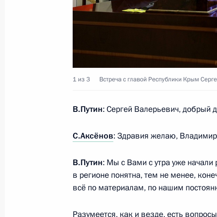
Встреча с Председателем Верховно
23 апреля 2024 года, 16:50
Москва, Кремль
22 апреля 2024 года, понедельник
1 из 3
Встреча с главой Республики Крым Серг
Встреча с ветеранами-строителями
Амурской магистрали
В.Путин
: Сергей Валерьевич, добрый д
22 апреля 2024 года, 20:35
Москва, Кремль
С.Аксёнов
: Здравия желаю, Владими
В.Путин
: Мы с Вами с утра уже начали
Встреча с Президентом Азербайдж
в регионе понятна, тем не менее, кон
22 апреля 2024 года, 15:30
Москва, Кремль
всё по материалам, по нашим постоян
Разумеется, как и везде, есть вопрос