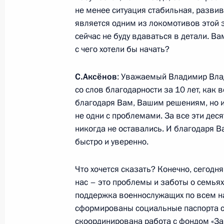
19 апреля 2024 года, пятница
не менее ситуация стабильная, развив
является одним из локомотивов этой э
Совещание с постоянными членами
сейчас не буду вдаваться в детали. Ва
19 апреля 2024 года, 13:30
Московская обл
с чего хотели бы начать?
С.Аксёнов
: Уважаемый Владимир Влад
со слов благодарности за 10 лет, как 
18 апреля 2024 года, четверг
благодаря Вам, Вашим решениям, но и
Встреча с губернатором Мурманск
не одни с проблемами. За все эти дес
никогда не оставались. И благодаря
18 апреля 2024 года, 17:30
Московская обл
быстро и уверенно.
Что хочется сказать? Конечно, сегодн
Встреча с главой Республики Крым
нас – это проблемы и заботы о семья
поддержка военнослужащих по всем н
18 апреля 2024 года, 17:15
Московская обл
сформированы социальные паспорта с
скоординирована работа с фондом «За