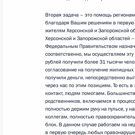
15 апреля 2024 года, 15:05
Москва, Кремль
Вторая задача – это помощь регионам
благодаря Вашим решениям в первую о
жителям Херсонской и Запорожской об
Встреча с губернатором Астраханс
Херсонской и Запорожской областей –
Бабушкиным
Федеральным Правительством назнач
соответственно, мы осуществляем эту
15 апреля 2024 года, 13:10
Москва, Кремль
рублей получили более 31 тысячи челов
согласование на получение жилищных 
получили деньги, непосредственно вы
12 апреля 2024 года, пятница
через нас по этим позициям. То есть 
контакт, людям помогаем. Большинство
Встреча с космонавтами – участни
родственников, включаемся в процесс
12 апреля 2024 года, 17:55
Москва, Кремль
полностью держим руку на пульсе, у н
коллегам, полностью правоохранитель
блок. В данном случае работаем на н
в первую очередь любых правонаруше
11 апреля 2024 года, четверг