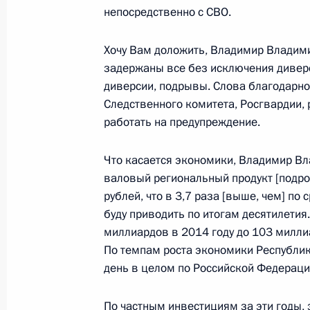
непосредственно с СВО.
Встреча с Президентом Белорусси
Хочу Вам доложить, Владимир Владими
11 апреля 2024 года, 21:30
Москва, Кремль
задержаны все без исключения диверс
диверсии, подрывы. Слова благодарно
Следственного комитета, Росгвардии,
Совещание по вопросам ликвидаци
работать на предупреждение.
11 апреля 2024 года, 17:00
Москва, Кремль
Что касается экономики, Владимир Вл
валовый региональный продукт [подрос
рублей, что в 3,7 раза [выше, чем] по
10 апреля 2024 года, среда
буду приводить по итогам десятилетия
Встреча с Министром труда и соц
миллиардов в 2014 году до 103 миллиар
Котяковым
По темпам роста экономики Республик
день в целом по Российской Федерации
10 апреля 2024 года, 13:40
Москва, Кремль
По частным инвестициям за эти годы, 