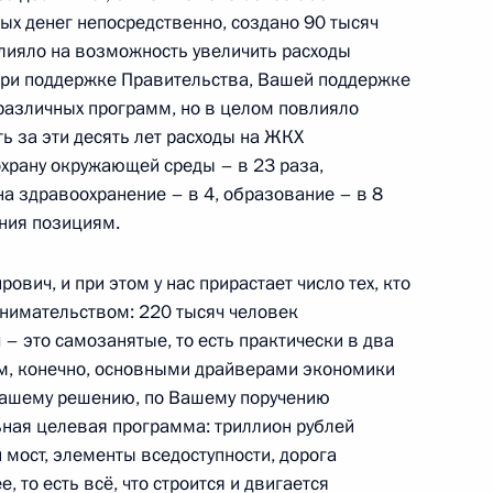
ых денег непосредственно, создано 90 тысяч
овлияло на возможность увеличить расходы
при поддержке Правительства, Вашей поддержке
м Хабировым
3
 различных программ, но в целом повлияло
ть за эти десять лет расходы на ЖКХ
охрану окружающей среды – в 23 раза,
, на здравоохранение – в 4, образование – в 8
ения позициям.
 Ильёй Шестаковым
3
вич, и при этом у нас прирастает число тех, кто
нимательством: 220 тысяч человек
 – это самозанятые, то есть практически в два
том, конечно, основными драйверами экономики
Вашему решению, по Вашему поручению
ная целевая программа: триллион рублей
 мост, элементы вседоступности, дорога
ва
:
3
, то есть всё, что строится и двигается