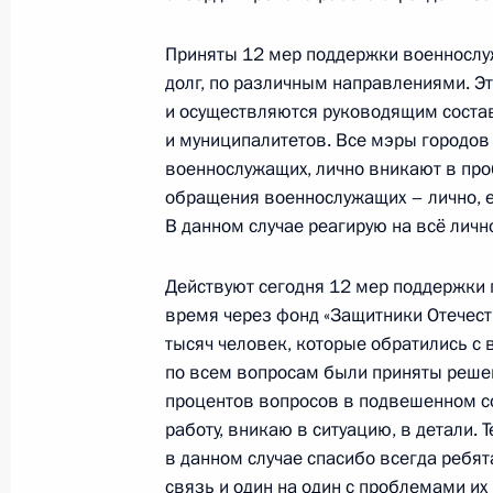
17 апреля 2024 года, среда
Приняты 12 мер поддержки военнослуж
Совещание с членами Правительст
долг, по различным направлениями. Э
и осуществляются руководящим соста
17 апреля 2024 года, 17:30
Московская обл
и муниципалитетов. Все мэры городов 
военнослужащих, лично вникают в пр
обращения военнослужащих – лично, еж
16 апреля 2024 года, вторник
В данном случае реагирую на всё лично
Встреча с Председателем Центриз
Действуют сегодня 12 мер поддержки 
16 апреля 2024 года, 13:15
Москва, Кремль
время через фонд «Защитники Отечест
тысяч человек, которые обратились с
по всем вопросам были приняты решени
процентов вопросов в подвешенном со
15 апреля 2024 года, понедельник
работу, вникаю в ситуацию, в детали.
Встреча с губернатором Волгоград
в данном случае спасибо всегда ребя
Бочаровым
связь и один на один с проблемами их