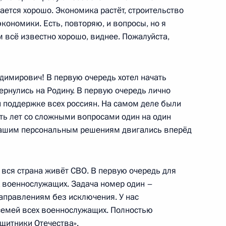
ается хорошо. Экономика растёт, строительство
кономики. Есть, повторяю, и вопросы, но я
 Совета Безопасности
1
м всё известно хорошо, виднее. Пожалуйста,
асть, Ново-Огарёво
имирович! В первую очередь хотел начать
вернулись на Родину. В первую очередь лично
 поддержке всех россиян. На самом деле были
ой области Андреем Чибисом
ять лет со сложными вопросами один на один
2
 Вашим персональным решениям двигались вперёд
асть, Ново-Огарёво
я вся страна живёт СВО. В первую очередь для
 Сергеем Аксёновым
3
х военнослужащих. Задача номер один –
аправлениям без исключения. У нас
асть, Ново-Огарёво
емей всех военнослужащих. Полностью
щитники Отечества».