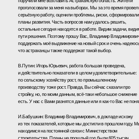
поручили мне возглавить Астраханскую область. Жители
проголосовали за меня на выборах. Мы за это время провел
серьёзную работу, оценили проблемы, риски, сформировали
планы развития. Часть вопросов нам удалось решить,
остальные сегодня находятся в работе. Видим задачи, види
пути решения. Поэтому прошу Вас, Владимир Владимирович
поддержать моё выдвижение на новый срок и очень надеюсь
что астраханцы также поддержат такой выбор.
В.Путин:
Игорь Юрьевич, работа большая проведена,
и действительно показатели в целом удовлетворительные:
по сельскому хозяйству рост, по промышленному
производству тоже рост. Правда, Вы сейчас сказали про
стройку, но, по моим данным, всё-таки небольшое снижение
есть. У нас с Вами разнятся данные или я как-то Вас не пон
И.Бабушкин:
Владимир Владимирович, в докладе исхожу
из тех показателей, которые мы достигли в прошлом году. М
находимся на постоянной связи с Министерством
строительства. Планы на прошлый год были 605 тысяч