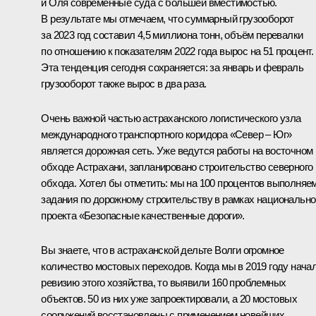
и Оля современные суда с большей вместимостью.
В результате мы отмечаем, что суммарный грузооборот
за 2023 год составил 4,5 миллиона тонн, объём перевалки
по отношению к показателям 2022 года вырос на 51 процент.
Эта тенденция сегодня сохраняется: за январь и февраль
грузооборот также вырос в два раза.
Очень важной частью астраханского логистического узла
международного транспортного коридора «Север – Юг»
является дорожная сеть. Уже ведутся работы на восточном
обходе Астрахани, запланировано строительство северного
обхода. Хотел бы отметить: мы на 100 процентов выполняе
задания по дорожному строительству в рамках национально
проекта «Безопасные качественные дороги».
Вы знаете, что в астраханской дельте Волги огромное
количество мостовых переходов. Когда мы в 2019 году нача
ревизию этого хозяйства, то выявили 160 проблемных
объектов. 50 из них уже запроектировали, а 20 мостовых
сооружений восстановлены с применением новейших