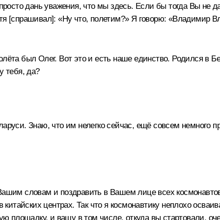
 просто дань уважения, что мы здесь. Если бы тогда Вы не д
тя [спрашивал]: «Ну что, полетим?» Я говорю: «Владимир Вл
олёта был Олег. Вот это и есть наше единство. Родился в Б
у тебя, да?
ларуси. Знаю, что им нелегко сейчас, ещё совсем немного 
Вашим словам и поздравить в Вашем лице всех космонавтов.
в китайских центрах. Так что я космонавтику неплохо осваив
вую площадку, и вашу в том числе, откуда вы стартовали, оч