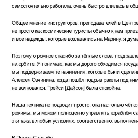
самостоятельно работала, очень быстро влилась в об
Общее мнение инструкторов, преподавателей в Центре п
не просто как космические туристы обычно к нам приез
и все надежды, которые возлагались на Марину, я дум
Поэтому огромное спасибо за тёплые слова, поздравл
на орбите. Я понимаю, как мы дорого обходимся госуда
мы поддерживаем те начинания, которые были сделаны 
Алексея Овчинина, когда пошёл подрыв ракеты под ним
не волновался, Трейси [Дайсон] была спокойна.
Наша техника не подводит просто, она настолько чётко 
режимы, мы можем полноценно управлять кораблём са
экипажа в любых условиях, соответственно, выполнен
В.Путин:
Спасибо.