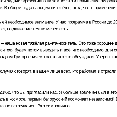
ной задачи эффективно на земле: это и повышение обороно
е. В общем, куда пальцем ни ткнёшь, везде есть применени
ей необходимое внимание. У нас программа в России до 2030
ает, но движение тем не менее есть.
» – наша новая тяжёлая ракета-носитель. Это тоже хорошее 
осителя будем потом выводить и всё, что необходимо, для 
ндром Григорьевичем только что это обсуждали. Уверен, так 
 случаях говорят, в вашем лице всех, кто работает в отрасли
ибо, что Вы пригласили нас. Я больше вовлечён был в этот
ась в космосе, первый белорусский космонавт независимой 
едавно встречались. Это символично.