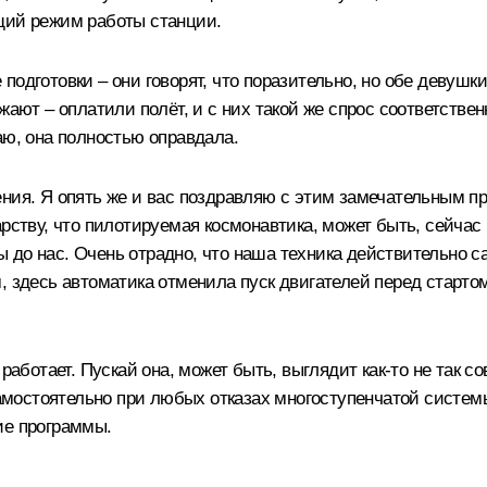
щий режим работы станции.
одготовки – они говорят, что поразительно, но обе девушки 
жают – оплатили полёт, и с них такой же спрос соответстве
аю, она полностью оправдала.
ения. Я опять же и вас поздравляю с этим замечательным п
рству, что пилотируемая космонавтика, может быть, сейчас 
до нас. Очень отрадно, что наша техника действительно с
, здесь автоматика отменила пуск двигателей перед старто
работает. Пускай она, может быть, выглядит как-то не так со
мостоятельно при любых отказах многоступенчатой системы
ие программы.