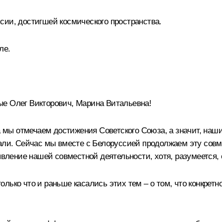
сии, достигшей космического пространства.
ле.
е Олег Викторович, Марина Витальевна!
да мы отмечаем достижения Советского Союза, а значит, на
али. Сейчас мы вместе с Белоруссией продолжаем эту совме
явление нашей совместной деятельности, хотя, разумеется, о
лько что и раньше касались этих тем – о том, что конкретн