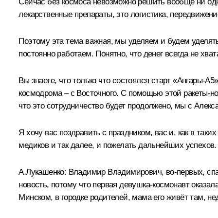
Сейчас без космоса невозможно решить вообще ни од
лекарственные препараты, это логистика, передвижени
Поэтому эта тема важная, мы уделяем и будем уделять 
постоянно работаем. Понятно, что денег всегда не хват
Вы знаете, что только что состоялся старт «Ангары-А5
космодрома – с Восточного. С помощью этой ракеты-н
что это сотрудничество будет продолжено, мы с Алекса
Я хочу вас поздравить с праздником, вас и, как в таких
медиков и так далее, и пожелать дальнейших успехов.
А.Лукашенко:
Владимир Владимирович, во-первых, спас
новость, потому что первая девушка-космонавт оказал
Минском, в городке родителей, мама его живёт там, н