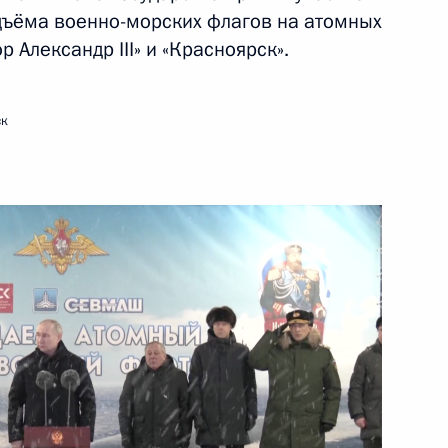
дъёма военно-морских флагов на атомных
 Александр III» и «Красноярск».
ть следующие материалы
ск
а заседании Высшего
1
5м
та в узком составе
рг
геем Шойгу
4
рг
упающих в состав ВМФ
7
9м