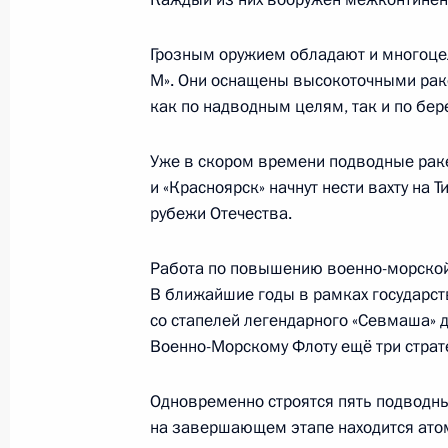
18 декабря 2023 года, понедельни
Грозным оружием обладают и многоце
Встреча с победителями и наставн
М». Они оснащены высокоточными раке
чемпионата по профессиональному
как по надводным целям, так и по бе
18 декабря 2023 года, 18:50
Москва, Кремл
Уже в скором времени подводные раке
и «Красноярск» начнут нести вахту на
Видеообращение к участникам зас
рубежи Отечества.
правительств СНГ
Работа по повышению военно-морской 
18 декабря 2023 года, 11:20
В ближайшие годы в рамках государс
со стапелей легендарного «Севмаша» 
Военно-Морскому Флоту ещё три страте
17 декабря 2023 года, воскресень
Одновременно строятся пять подводных
Съезд партии «Единая Россия»
на завершающем этапе находится атом
17 декабря 2023 года, 16:25
Москва