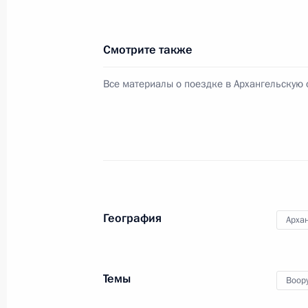
14 декабря 2023 года, 16:10
Москва
Смотрите также
12 декабря 2023 года, вторник
Все материалы о поездке в Архангельскую 
Встреча с Председателем Конститу
Зорькиным
12 декабря 2023 года, 16:45
Московская об
Встреча с судьями Конституционног
География
Архан
12 декабря 2023 года, 16:10
Московская об
Темы
Воор
11 декабря 2023 года, понедельни