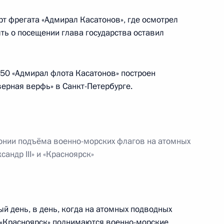
рт фрегата «Адмирал Касатонов», где осмотрел
-12 «Восток»
9
30м
ть о посещении глава государства оставил
ь
50 «Адмирал флота Касатонов» построен
верная верфь» в Санкт-Петербурге.
о полигона железных дорог
3
4м
ь
онии подъёма военно-морских флагов на атомных
андр III» и «Красноярск»
7
13м
й день, в день, когда на атомных подводных
и «Красноярск» поднимаются военно-морские