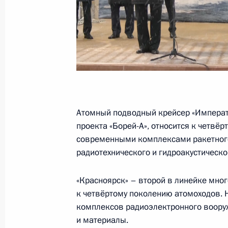
кораблях
25 декабря 2023 года, 16:20
Санкт-Петербу
22 декабря 2023 года, пятница
Совещание с постоянными членами
22 декабря 2023 года, 14:00
Москва, Кремл
Атомный подводный крейсер «Императо
проекта «Борей-А», относится к четвё
современными комплексами ракетного 
21 декабря 2023 года, четверг
радиотехнического и гидроакустическо
Заседание Совета по стратегическ
«Красноярск» – второй в линейке мног
и национальным проектам
к четвёртому поколению атомоходов.
21 декабря 2023 года, 15:10
Москва, Кремл
комплексов радиоэлектронного воору
и материалы.