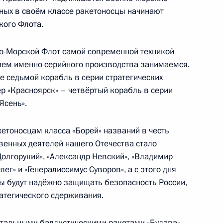
ботника органов
1
4м
вных в своём классе ракетоносцы начинают
кого Флота.
-Морской Флот самой современной техникой
нием именно серийного производства занимаемся.
уже седьмой корабль в серии стратегических
ер «Красноярск» – четвёртый корабль в серии
Ясень».
» Героям России
11
8м
кетоносцам класса «Борей» названий в честь
енных деятелей нашего Отечества стало
олгорукий», «Александр Невский», «Владимир
 Минобороны
ег» и «Генералиссимус Суворов», а с этого дня
:
11
оды будут надёжно защищать безопасность России,
атегического сдерживания.
тальными баллистическими ракетами «Булава».