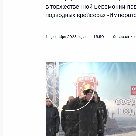
в торжественной церемонии по
подводных крейсерах «Император
Показа
11 декабря 2023 года
15:50
Северодвин
Выступление Президента России н
Евразийского экономического сове
25 декабря 2023 года, 19:30
Санкт-Петербу
Встреча с Министром обороны Сер
25 декабря 2023 года, 18:00
Санкт-Петербу
Церемония подъёма флага на пост