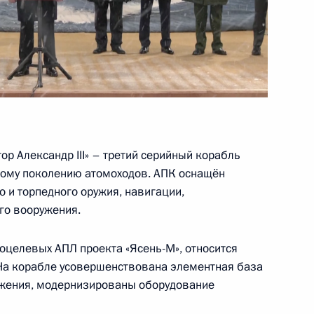
рг
 Совета Безопасности
2
ь
р Александр III» – третий серийный корабль
ртому поколению атомоходов. АПК оснащён
и торпедного оружия, навигации,
го вооружения.
ому развитию
:
5
оцелевых АПЛ проекта «Ясень-М», относится
 На корабле усовершенствована элементная база
ь
жения, модернизированы оборудование