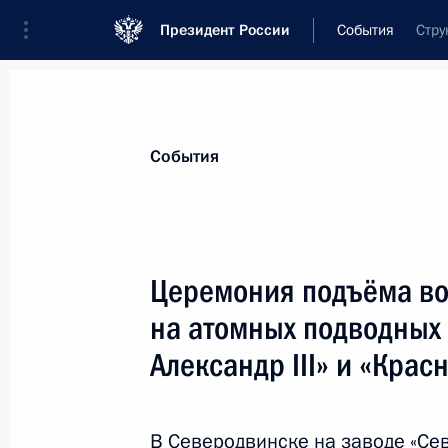
Президент России
События
Стру
Президент
Администрация
Государст
Новости
Стенограммы
Поездки
Те
События
Рубрикация материалов
Все материалы
Церемония подъёма во
Послания Федеральному Собранию
на атомных подводных
Заявления по важнейшим вопросам
Александр III» и «Крас
Совещания, заседания, рабочие встречи
Речи и обращения
В Северодвинске на заводе «Сев