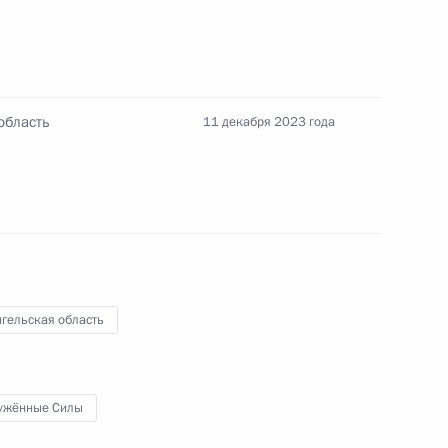
область
11 декабря 2023 года
ционного Суда Валерием
3
ласть, Ново-Огарёво
о Суда
16
23м
гельская область
ласть, Ново-Огарёво
ужённые Силы
к