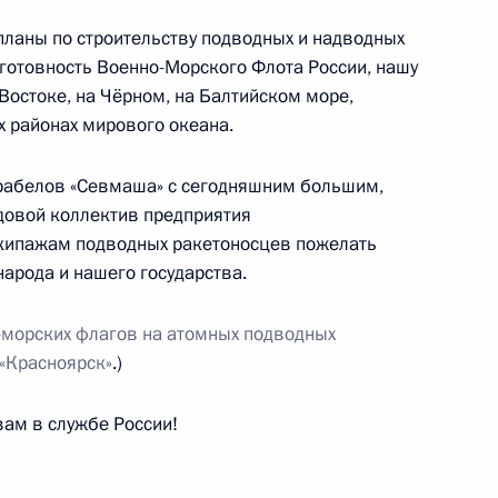
ланы по строительству подводных и надводных
готовность Военно-Морского Флота России, нашу
Востоке, на Чёрном, на Балтийском море,
х районах мирового океана.
 Государственной Думы
:
8
ь
орабелов «Севмаша» с сегодняшним большим,
довой коллектив предприятия
экипажам подводных ракетоносцев пожелать
арода и нашего государства.
:
26
-морских флагов на атомных подводных
 «Красноярск»
.)
вам в службе России!
:
55