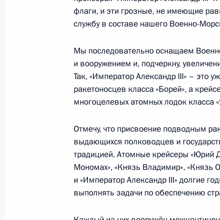
Видеообращение по случаю Дня ра
флаги, и эти грозные, не имеющие ра
безопасности
службу в составе нашего Военно-Морс
20 декабря 2023 года, 00:00
Мы последовательно оснащаем Военно
и вооружением и, подчеркну, увеличе
Так, «Император Александр III» – это 
19 декабря 2023 года, вторник
ракетоносцев класса «Борей», а крейс
многоцелевых атомных лодок класса «
Вручение медалей «Золотая Звезда
19 декабря 2023 года, 17:10
Москва
Отмечу, что присвоение подводным ра
выдающихся полководцев и государств
традицией. Атомные крейсеры «Юрий Д
Расширенное заседание коллегии
Мономах», «Князь Владимир», «Князь Ол
и «Император Александр III» долгие г
19 декабря 2023 года, 14:40
Москва
выполнять задачи по обеспечению стр
Каждый из них вооружён межконтинен