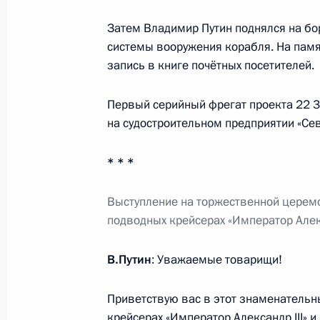
Затем Владимир Путин поднялся на бо
Открытие автомобильной дороги М
системы вооружения корабля. На памя
21 декабря 2023 года, 14:30
Москва, Кремл
запись в книге почётных посетителей.
Первый серийный фрегат проекта 22 3
20 декабря 2023 года, среда
на судостроительном предприятии «Се
Совещание по развитию Восточног
* * *
20 декабря 2023 года, 22:40
Москва, Кремл
Выступление на торжественной церем
подводных крейсерах «Император Алекс
Заседание Совета законодателей
В.Путин
: Уважаемые товарищи!
20 декабря 2023 года, 15:05
Москва
Приветствую вас в этот знаменательны
крейсерах «Император Александр III» 