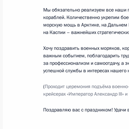
Мы обязательно реализуем все наши п
кораблей. Количественно укрепим бое
15 декабря 2023 года, пятница
морскую мощь в Арктике, на Дальнем 
на Каспии – важнейших стратегически
Встреча с руководителями фракций
15 декабря 2023 года, 22:10
Москва, Кремл
Хочу поздравить военных моряков, к
важным событием, поблагодарить тру
за профессионализм и самоотдачу, а 
успешной службы в интересах нашего н
IV Железнодорожный съезд
15 декабря 2023 года, 16:05
Москва
(
Проходит церемония подъёма военно
крейсерах «Император Александр III» и
14 декабря 2023 года, четверг
Поздравляю вас с праздником! Удачи 
Итоги года с Владимиром Путиным