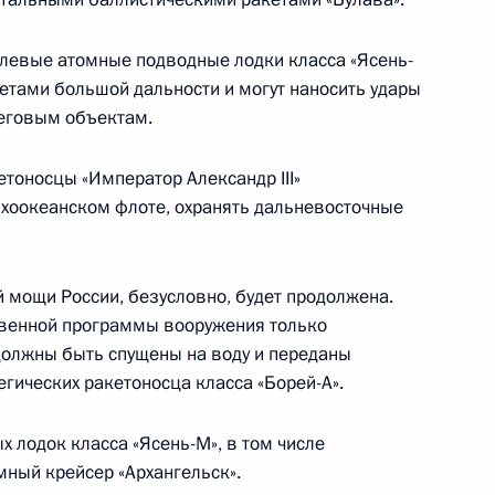
к
левые атомные подводные лодки класса «Ясень-
иками Всероссийского
:
12
тами большой дальности и могут наносить удары
 мастерству «Профессионалы»
реговым объектам.
ь
тоносцы «Император Александр III»
 Тихоокеанском флоте, охранять дальневосточные
едания Совета глав
1
6м
мощи России, безусловно, будет продолжена.
твенной программы вооружения только
должны быть спущены на воду и переданы
гических ракетоносца класса «Борей-А».
е
 лодок класса «Ясень-М», в том числе
9
15м
ный крейсер «Архангельск».