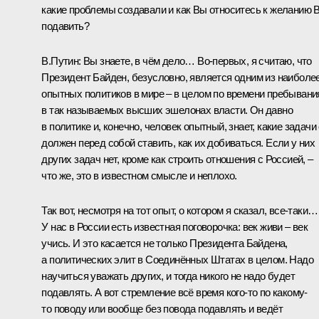
какие проблемы создавали и как Вы относитесь к желанию 
подавить?
В.Путин:
Вы знаете, в чём дело… Во-первых, я считаю, что
Президент Байден, безусловно, является одним из наиболе
опытных политиков в мире – в целом по времени пребывани
в так называемых высших эшелонах власти. Он давно
в политике и, конечно, человек опытный, знает, какие задачи
должен перед собой ставить, как их добиваться. Если у них
других задач нет, кроме как строить отношения с Россией, –
что же, это в известном смысле и неплохо.
Так вот, несмотря на тот опыт, о котором я сказал, все-таки…
У нас в России есть известная поговорочка: век живи – век
учись. И это касается не только Президента Байдена,
а политических элит в Соединённых Штатах в целом. Надо
научиться уважать других, и тогда никого не надо будет
подавлять. А вот стремление всё время кого-то по какому-
то поводу или вообще без повода подавлять и ведёт