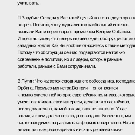
учитывать.
П.Зарубин:
Сегодня у Вас такой целый нон-стоп двусторонн
встреч. Понятно, что у журналистов наибольший интерес
вызвали Ваши
переговоры
с премьером Венгрии Орбаном.
И понятно также, что теперь его явно ждёт обструкция от его
западных коллег. Как Вы вообще относитесь к таким метода
Потому что обструкции сейчас подвергаются не только
современные политики, но и лидеры, которые раньше
работали, раньше с Вами сотрудничали.
В.Путин:
Что касается сегодняшнего собеседника, господин
Орбана, Премьер-министра Венгрии, – он относится
к немногочисленной когорте европейских политиков, которы
умеют отстаивать свои интересы, делают это настойчиво,
последовательно, на мой взгляд, вполне тактично. У нас
взгляды с ним далеко не всегда совпадают. Более того, мы
часто находимся на разных платформах совершенно. Но эт
не мешает нам разговаривать и искать решения каких-