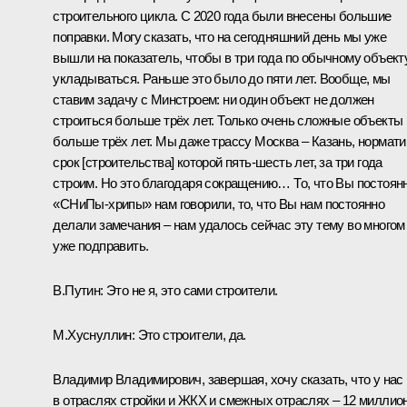
строительного цикла. С 2020 года были внесены большие
поправки. Могу сказать, что на сегодняшний день мы уже
вышли на показатель, чтобы в три года по обычному объект
укладываться. Раньше это было до пяти лет. Вообще, мы
ставим задачу с Минстроем: ни один объект не должен
строиться больше трёх лет. Только очень сложные объекты
больше трёх лет. Мы даже трассу Москва – Казань, нормати
срок [строительства] которой пять-шесть лет, за три года
строим. Но это благодаря сокращению… То, что Вы постоян
«СНиПы-хрипы» нам говорили, то, что Вы нам постоянно
делали замечания ‒ нам удалось сейчас эту тему во многом
уже подправить.
В.Путин:
Это не я, это сами строители.
М.Хуснуллин:
Это строители, да.
Владимир Владимирович, завершая, хочу сказать, что у нас
в отраслях стройки и ЖКХ и смежных отраслях – 12 миллио