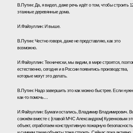
В.Путин:
Да, я видел, даже речь идёт о том, чтобы строить 1
этажные деревянные дома.
И.Файзуллин:
И выше.
В.Путин:
Честно говоря, даже не представляю, как это
возможно.
И.Файзуллин:
Технически, мы видим, в мире строятся, поэто
естественно, сегодня и в России появились производства,
которые могут это делать.
В.Путин:
Надо завершить это как можно быстрее. Если нуж
как-то помочь…
И.Файзуллин:
Бумаги остались, Владимир Владимирович. В
сожжём вместе с [главой МЧС Александром] Куренковым эт
объект, отработаем конструктивную пожарную безопасность
и сумеем такие объекты тоже строить. Сейчас пока активно