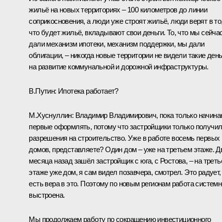
жильё на новых территориях ‒ 100 километров до линии
соприкосновения, а люди уже строят жильё, люди верят в то
что будет жильё, вкладывают свои деньги. То, что мы сейча
дали механизм ипотеки, механизм поддержки, мы дали
облигации, – никогда новые территории не видели такие день
на развитие коммунальной и дорожной инфраструктуры.
В.Путин:
Ипотека работает?
М.Хуснуллин:
Владимир Владимирович, пока только начина
первые оформлять, потому что застройщики только получи
разрешения на строительство. Уже в работе восемь первых
домов, представляете? Один дом ‒ уже на третьем этаже. Д
месяца назад зашёл застройщик с юга, с Ростова, ‒ на трет
этаже уже дом, я сам видел позавчера, смотрел. Это радует,
есть вера в это. Поэтому по новым регионам работа системн
выстроена.
Мы продолжаем работу по сокращению инвестиционного