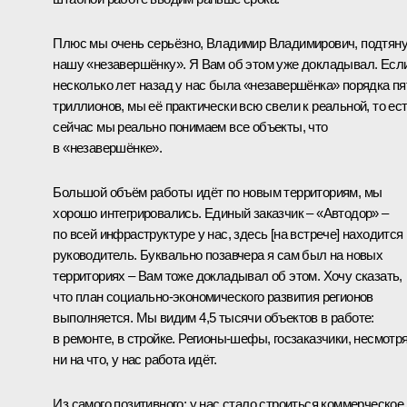
Плюс мы очень серьёзно, Владимир Владимирович, подтян
нашу «незавершёнку». Я Вам об этом уже докладывал. Есл
несколько лет назад у нас была «незавершёнка» порядка пя
триллионов, мы её практически всю свели к реальной, то ес
сейчас мы реально понимаем все объекты, что
в «незавершёнке».
Большой объём работы идёт по новым территориям, мы
хорошо интегрировались. Единый заказчик ‒ «Автодор» ‒
по всей инфраструктуре у нас, здесь [на встрече] находится
руководитель. Буквально позавчера я сам был на новых
территориях ‒ Вам тоже докладывал об этом. Хочу сказать,
что план социально-экономического развития регионов
выполняется. Мы видим 4,5 тысячи объектов в работе:
в ремонте, в стройке. Регионы-шефы, госзаказчики, несмотр
ни на что, у нас работа идёт.
Из самого позитивного: у нас стало строиться коммерческое