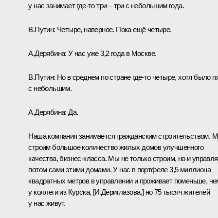
у нас занимает где-то три ‒ три с небольшим года.
В.Путин:
Четыре, наверное. Пока ещё четыре.
А.Дерябина:
У нас уже 3,2 года в Москве.
В.Путин:
Но в среднем по стране где-то четыре, хотя было п
с небольшим.
А.Дерябина:
Да.
Наша компания занимается гражданским строительством. 
строим большое количество жилых домов улучшенного
качества, бизнес-класса. Мы не только строим, но и управл
потом сами этими домами. У нас в портфеле 3,5 миллиона
квадратных метров в управлении и проживает поменьше, че
у коллеги из Курска, [И.Дериглазова,] но 75 тысяч жителей
у нас живут.