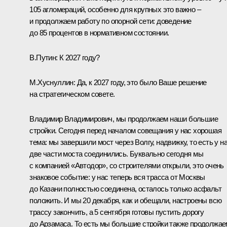
105 агломераций, особенно для крупных это важно ‒
и продолжаем работу по опорной сети: доведение
до 85 процентов в нормативном состоянии.
В.Путин:
К 2027 году?
М.Хуснуллин:
Да, к 2027 году, это было Ваше решение
на стратегическом совете.
Владимир Владимирович, мы продолжаем наши большие
стройки. Сегодня перед началом совещания у нас хорошая
тема: мы завершили мост через Волгу, надвижку, то есть у н
две части моста соединились. Буквально сегодня мы
с компанией «Автодор», со строителями открыли, это очень
знаковое событие: у нас теперь вся трасса от Москвы
до Казани полностью соединена, осталось только асфальт
положить. И мы 20 декабря, как и обещали, настроены всю
трассу закончить, а 5 сентября готовы пустить дорогу
до Арзамаса. То есть мы большие стройки также продолжае