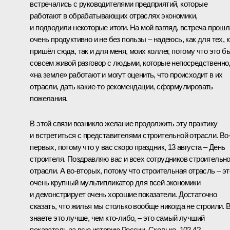
встречались
с руководителями предприятий, которые
работают в обрабатывающих отраслях экономики,
и подводили некоторые итоги. На мой взгляд, встреча прошл
очень продуктивно и не без пользы – надеюсь, как для тех, к
пришёл сюда, так и для меня, моих коллег, потому что это б
совсем живой разговор с людьми, которые непосредственно
«на земле» работают и могут оценить, что происходит в их
отрасли, дать какие-то рекомендации, сформулировать
пожелания.
В этой связи возникло желание продолжить эту практику
и встретиться с представителями строительной отрасли. Во
первых, потому что у вас скоро праздник, 13 августа – День
строителя. Поздравляю вас и всех сотрудников строительн
отрасли. А во-вторых, потому что строительная отрасль – эт
очень крупный мультипликатор для всей экономики
и демонстрирует очень хорошие показатели. Достаточно
сказать, что жилья мы столько вообще никогда не строили. 
знаете это лучше, чем кто-либо, – это самый лучший
показатель за всю историю России. Сколько, 102,4?