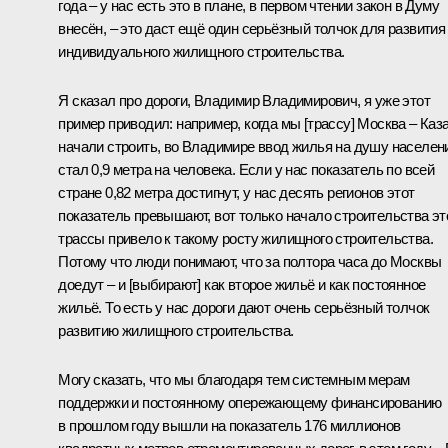
года ‒ у нас есть это в плане, в первом чтении закон в Думу
внесён, ‒ это даст ещё один серьёзный толчок для развития
индивидуального жилищного строительства.
Я сказал про дороги, Владимир Владимирович, я уже этот
пример приводил: например, когда мы [трассу] Москва – Каз
начали строить, во Владимире ввод жилья на душу населен
стал 0,9 метра на человека. Если у нас показатель по всей
стране 0,82 метра достигнут, у нас десять регионов этот
показатель превышают, вот только начало строительства эт
трассы привело к такому росту жилищного строительства.
Потому что люди понимают, что за полтора часа до Москвы
доедут – и [выбирают] как второе жильё и как постоянное
жильё. То есть у нас дороги дают очень серьёзный толчок
развитию жилищного строительства.
Могу сказать, что мы благодаря тем системным мерам
поддержки и постоянному опережающему финансированию
в прошлом году вышли на показатель 176 миллионов