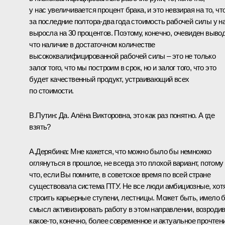
у нас увеличивается процент брака, и это невзирая на то, чт
за последние полтора-два года стоимость рабочей силы у н
выросла на 30 процентов. Поэтому, конечно, очевиден вывод
что наличие в достаточном количестве
высококвалифицированной рабочей силы ‒ это не только
залог того, что мы построим в срок, но и залог того, что это
будет качественный продукт, устраивающий всех
по стоимости.
В.Путин:
Да. Алёна Викторовна, это как раз понятно. А где
взять?
А.Дерябина:
Мне кажется, что можно было бы немножко
оглянуться в прошлое, не всегда это плохой вариант, потому
что, если Вы помните, в советское время по всей стране
существовала система ПТУ. Не все люди амбициозные, хот
строить карьерные ступени, лестницы. Может быть, имело 
смысл активизировать работу в этом направлении, возроди
какое-то, конечно, более современное и актуальное прочтен