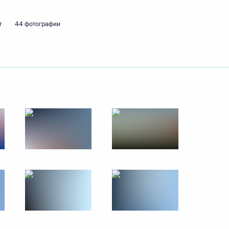
г
44 фотографии
ть следующие материалы
твенной Думы Вячеславом
4
:
44