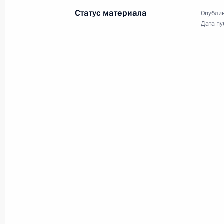
28 июля 2023 года, 22:30
Санкт-Петербург
Статус материала
Опублик
Дата пу
Встреча с Президентом Камеруна 
28 июля 2023 года, 21:50
Санкт-Петербург
Встреча с Председателем Президен
Мухаммедом Менфи
28 июля 2023 года, 21:30
Санкт-Петербург
Встреча с Президентом ЦАР Фостен
28 июля 2023 года, 20:45
Санкт-Петербург