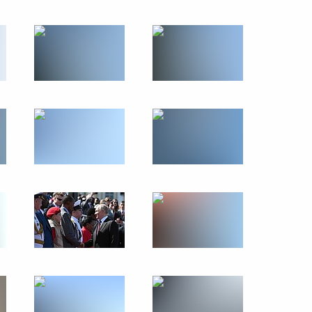
о периода Мали Ассими
5
и орденом «Родительская
10
24м
 Гвинея-Бисау Умару Сиссоку
5