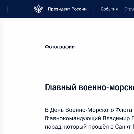
Президент России
События
Стру
Президент
Администрация
Государст
Новости
Стенограммы
Поездки
Те
Фотографии
Рубрикация материалов
Все материалы
Главный военно-морск
Послания Федеральному Собранию
Заявления по важнейшим вопросам
В День Военно-Морского Флота 
Совещания, заседания, рабочие встречи
Главнокомандующий Владимир П
Речи и обращения
парад, который прошёл в Санкт-