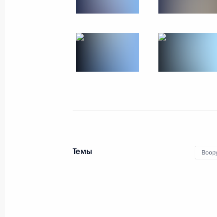
Встреча с Президентом переходног
Буркина-Фасо Ибраимом Траоре
29 июля 2023 года, 14:40
Санкт-Петербург
28 июля 2023 года, пятница
Встреча с главами делегаций афри
по украинской проблематике
Темы
Воор
28 июля 2023 года, 23:40
Санкт-Петербург
Встреча с Президентом Сенегала 