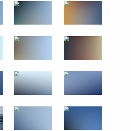
ербурга Александром
4
:
7
 Конго Дени Сассу-Нгессо
5