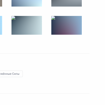
о периода Республики
6
канских государств
2
22м
ужённые Силы
Макки Саллом
1