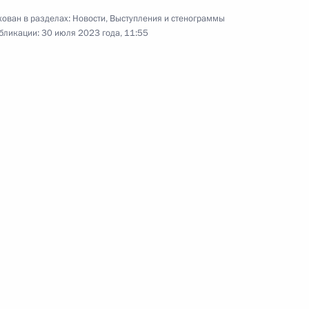
ован в разделах:
Новости
,
Выступления и стенограммы
бликации:
30 июля 2023 года, 11:55
Полем Бийя
4
тского совета Ливии
2
ом Туадерой
5