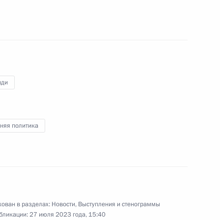
:
44
нди
ербурга Александром
няя политика
4
ован в разделах:
Новости
,
Выступления и стенограммы
бликации:
27 июля 2023 года, 15:40