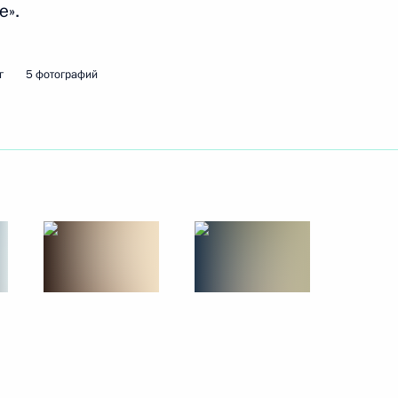
е».
ть следующие материалы
г
5 фотографий
Федерации Валентиной
3
твенной Думы Вячеславом
4