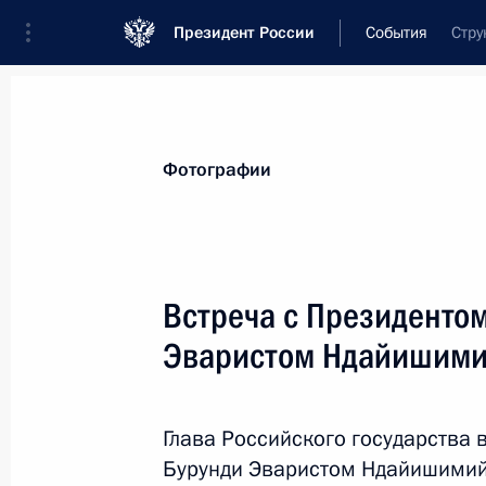
Президент России
События
Стру
Президент
Администрация
Государст
Новости
Стенограммы
Поездки
Те
Фотографии
Рубрикация материалов
Все материалы
Встреча с Президенто
Послания Федеральному Собранию
Эваристом Ндайишим
Заявления по важнейшим вопросам
Совещания, заседания, рабочие встречи
Глава Российского государства 
Речи и обращения
Бурунди Эваристом Ндайишимий