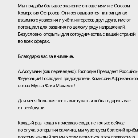
Мы придаём большое значение отношениям и с Союзом
Коморских Островов. Они основываются на принципах
взаимного уважения и учёта интересов друг друга, имеют
потенциал для развития по целому ряду направлений.
Безусловно, открыты для сотрудничества с вашей страной
во всех сферах.
Благодарю вас за внимание.
А.Ассумани
(как переведено)
:
Господин Президент Российск
Федерации! Господин Председатель Комиссии Африканског
союза Мусса Факи Махамат!
Для меня большая честь выступать и поблагодарить вас
от всей души.
Каждый раз, когда я приезжаю сюда, не только сейчас
по случаю открытия саммита, мы чувствуем братский приём
поэтому каждый раз мы хотим вернуться в эту прекрасную