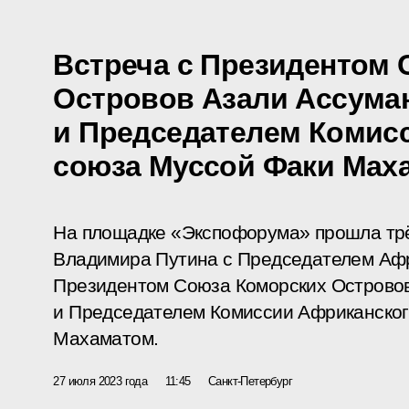
Встреча с Президентом
Островов Азали Ассума
и Председателем Комис
союза Муссой Факи Мах
На площадке «Экспофорума» прошла трё
Владимира Путина с Председателем Афр
Президентом Союза Коморских Острово
и Председателем Комиссии Африканског
Махаматом.
27 июля 2023 года
11:45
Санкт-Петербург