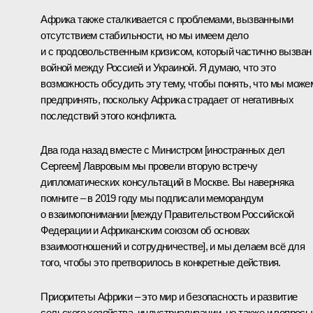
Африка также сталкивается с проблемами, вызванными
отсутствием стабильности, но мы имеем дело
и с продовольственным кризисом, который частично вызван
войной между Россией и Украиной. Я думаю, что это
возможность обсудить эту тему, чтобы понять, что мы може
предпринять, поскольку Африка страдает от негативных
последствий этого конфликта.
Два года назад вместе с Министром [иностранных дел
Сергеем] Лавровым мы провели вторую встречу
дипломатических консультаций в Москве. Вы наверняка
помните – в 2019 году мы
подписали
меморандум
о взаимопонимании [между Правительством Российской
Федерации и Африканским союзом об основах
взаимоотношений и сотрудничестве], и мы делаем всё для
того, чтобы это претворилось в конкретные действия.
Приоритеты Африки – это мир и безопасность и развитие
сельского хозяйства, индустриализации, но также и вопросы