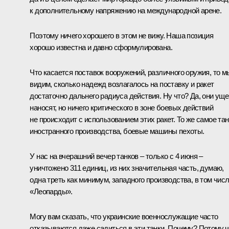
к дополнительному напряжению на международной арене.
Поэтому ничего хорошего в этом не вижу. Наша позиция
хорошо известна и давно сформулирована.
Что касается поставок вооружений, различного оружия, то м
видим, сколько надежд возлагалось на поставку и ракет
достаточно дальнего радиуса действия. Ну что? Да, они ущ
наносят, но ничего критического в зоне боевых действий
не происходит с использованием этих ракет. То же самое тан
иностранного производства, боевые машины пехоты.
У нас на вчерашний вечер танков – только с 4 июня –
уничтожено 311 единиц, из них значительная часть, думаю,
одна треть как минимум, западного производства, в том чис
«Леопарды».
Могу вам сказать, что украинские военнослужащие часто
отказываются даже садиться в эти танки. Почему? Потому ч