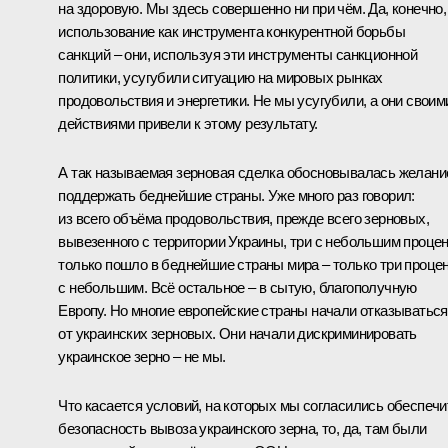
на здоровую. Мы здесь совершенно ни при чём. Да, конечно,
использование как инструмента конкурентной борьбы
санкций – они, используя эти инструменты санкционной
политики, усугубили ситуацию на мировых рынках
продовольствия и энергетики. Не мы усугубили, а они своим
действиями привели к этому результату.
А так называемая зерновая сделка обосновывалась желан
поддержать беднейшие страны. Уже много раз говорил:
из всего объёма продовольствия, прежде всего зерновых,
вывезенного с территории Украины, три с небольшим проце
только пошло в беднейшие страны мира – только три проце
с небольшим. Всё остальное – в сытую, благополучную
Европу. Но многие европейские страны начали отказываться
от украинских зерновых. Они начали дискриминировать
украинское зерно – не мы.
Что касается условий, на которых мы согласились обеспечи
безопасность вывоза украинского зерна, то, да, там были