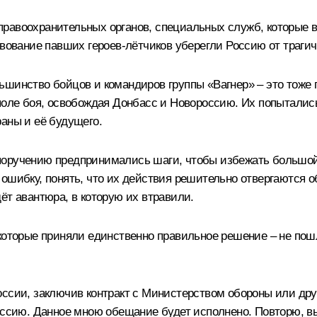
равоохранительных органов, специальных служб, которые в
твование павших героев-лётчиков уберегли Россию от траг
ьшинство бойцов и командиров группы «Вагнер» – это тоже
 поле боя, освобождая Донбасс и Новороссию. Их попыталис
аны и её будущего.
оручению предпринимались шаги, чтобы избежать большой к
ошибку, понять, что их действия решительно отвергаются 
ёт авантюра, в которую их втравили.
 которые приняли единственно правильное решение – не пош
оссии, заключив контракт с Министерством обороны или др
уссию. Данное мною обещание будет исполнено. Повторю, вы