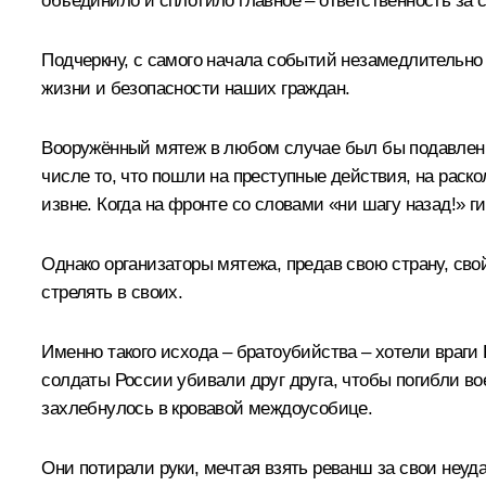
объединило и сплотило главное – ответственность за 
Подчеркну, с самого начала событий незамедлительно
жизни и безопасности наших граждан.
Вооружённый мятеж в любом случае был бы подавлен. О
числе то, что пошли на преступные действия, на раск
извне. Когда на фронте со словами «ни шагу назад!» 
Однако организаторы мятежа, предав свою страну, свой 
стрелять в своих.
Именно такого исхода – братоубийства – хотели враги 
солдаты России убивали друг друга, чтобы погибли в
захлебнулось в кровавой междоусобице.
Они потирали руки, мечтая взять реванш за свои неуда