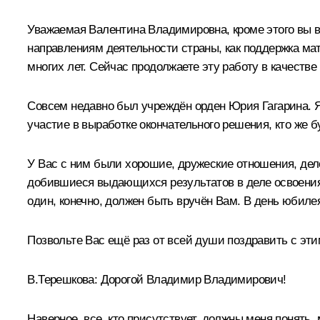
Уважаемая Валентина Владимировна, кроме этого вы в
направлениям деятельности страны, как поддержка мат
многих лет. Сейчас продолжаете эту работу в качеств
Совсем недавно был учреждён орден Юрия Гагарина. Я
участие в выработке окончательного решения, кто же 
У Вас с ним были хорошие, дружеские отношения, дело
добившиеся выдающихся результатов в деле освоения 
один, конечно, должен быть вручён Вам. В день юбиле
Позвольте Вас ещё раз от всей души поздравить с эт
В.Терешкова:
Дорогой Владимир Владимирович!
Наверное, все, кто присутствует, должны меня понять,