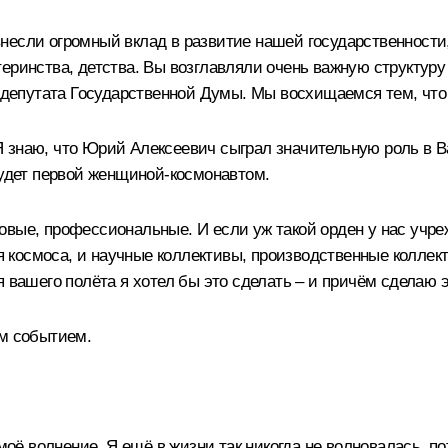
несли огромный вклад в развитие нашей государственност
еринства, детства. Вы возглавляли очень важную структуру 
е депутата Государственной Думы. Мы восхищаемся тем, что 
 знаю, что Юрий Алексеевич сыграл значительную роль в В
будет первой женщиной-космонавтом.
вые, профессиональные. И если уж такой орден у нас учреж
космоса, и научные коллективы, производственные коллекти
я вашего полёта я хотел бы это сделать – и причём сделаю
им событием.
 моё волнение. Я ещё в жизни так никогда не волновалась, п