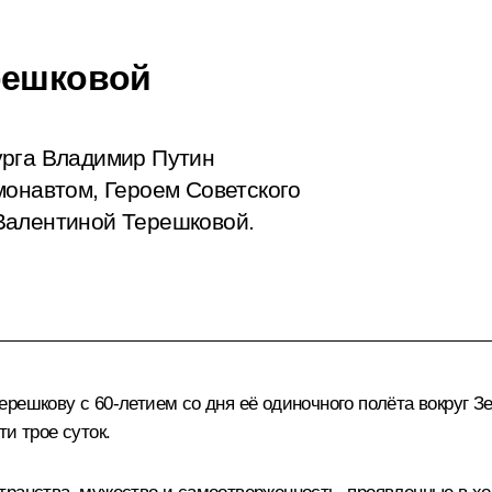
решковой
урга Владимир Путин
монавтом, Героем Советского
Валентиной Терешковой.
решкову с 60-летием со дня её одиночного полёта вокруг Зе
и трое суток.