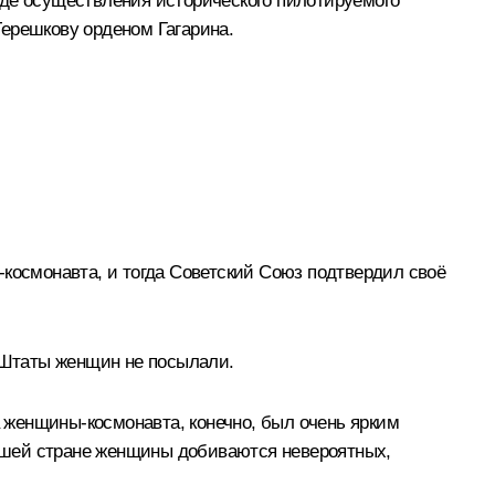
оде осуществления исторического пилотируемого
ерешкову орденом Гагарина.
-космонавта, и тогда Советский Союз подтвердил своё
е Штаты женщин не посылали.
а женщины-космонавта, конечно, был очень ярким
 нашей стране женщины добиваются невероятных,