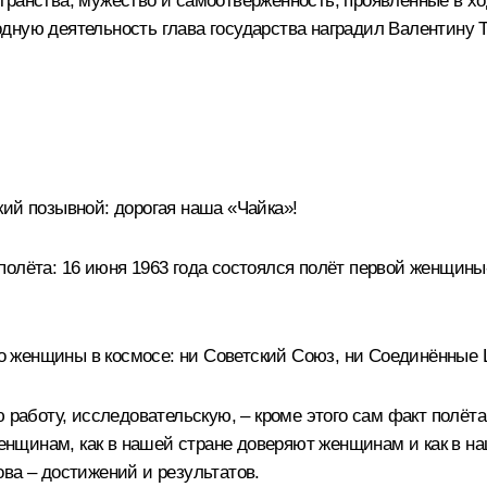
транства, мужество и самоотверженность, проявленные в х
дную деятельность глава государства
наградил
Валентину Т
кий позывной: дорогая наша «Чайка»!
олёта: 16 июня 1963 года состоялся полёт первой женщины
было женщины в космосе: ни Советский Союз, ни Соединённы
ю работу, исследовательскую, – кроме этого сам факт полёт
 женщинам, как в нашей стране доверяют женщинам и как в
ва – достижений и результатов.