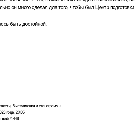
ьно он много сделал для того, чтобы был Центр подготовки 
аюсь быть достойной.
овости
,
Выступления и стенограммы
023 года, 20:05
n.ru/d/71448