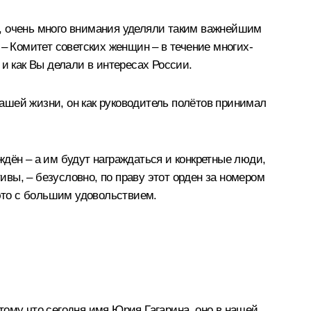
и, очень много внимания уделяли таким важнейшим
– Комитет советских женщин – в течение многих-
и как Вы делали в интересах России.
ашей жизни, он как руководитель полётов принимал
дён – а им будут награждаться и конкретные люди,
вы, – безусловно, по праву этот орден за номером
 это с большим удовольствием.
отому что сегодня имя Юрия Гагарина, оно в нашей