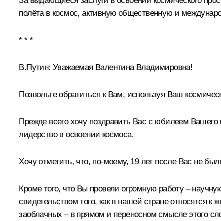
За выдающиеся заслуги в освоении космического прос
полёта в космос, активную общественную и междунаро
* * *
В.Путин:
Уважаемая Валентина Владимировна!
Позвольте обратиться к Вам, используя Ваш космичес
Прежде всего хочу поздравить Вас с юбилеем Вашего п
лидерство в освоении космоса.
Хочу отметить, что, по-моему, 19 лет после Вас не 
Кроме того, что Вы провели огромную работу – научну
свидетельством того, как в нашей стране относятся к
заоблачных – в прямом и переносном смысле этого сло