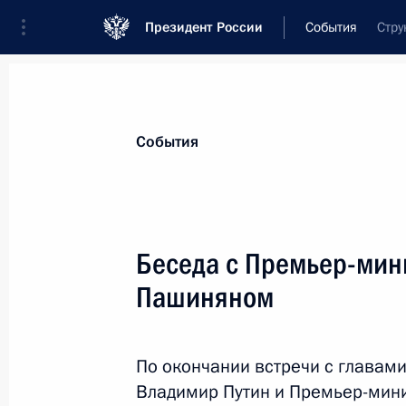
Президент России
События
Стру
Президент
Администрация
Государст
Новости
Стенограммы
Поездки
Те
События
Рубрикация материалов
Все материалы
Беседа с Премьер-мин
Послания Федеральному Собранию
Пашиняном
Заявления по важнейшим вопросам
Совещания, заседания, рабочие встречи
По окончании встречи с главами
Речи и обращения
Владимир Путин и Премьер-мин