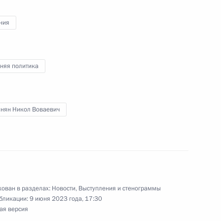
ния
Сильвио Берлускони
1
2м
няя политика
осударственных премий
:
30
нян Никол Воваевич
 СВО
ован в разделах:
Новости
,
Выступления и стенограммы
2
4м
бликации:
9 июня 2023 года, 17:30
ая версия