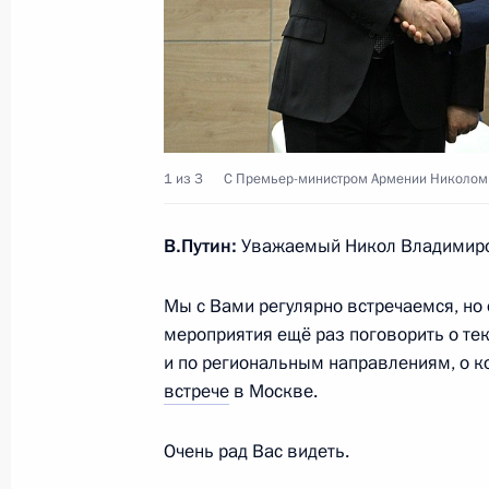
экономического форума
16 июня 2023 года, 17:50
Санкт-Петербург
Встреча с Президентом ОАЭ Мухам
1 из 3
С Премьер-министром Армении Николом
16 июня 2023 года, 12:15
Санкт-Петербург
В.Путин:
Уважаемый Никол Владимир
15 июня 2023 года, четверг
Мы с Вами регулярно встречаемся, но
мероприятия ещё раз поговорить о те
Президент России и Президент Алж
и по региональным направлениям, о к
прессы
встрече
в Москве.
15 июня 2023 года, 16:20
Москва, Кремль
Очень рад Вас видеть.