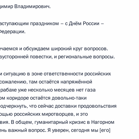
димир Владимирович.
10
10м
наступающим праздником – с Днём России –
Федерации.
дорог в Ростовской области
3
26м
речаемся и обсуждаем широкий круг вопросов.
вусторонней повестки, и региональные вопросы.
и ситуацию в зоне ответственности российских
сожалению, там остаётся напряжённой
арабахе уже несколько месяцев нет газа
роникой Скворцовой
4
ом коридоре остаётся довольно-таки
одчеркнуть, что сейчас доставки продовольствия
ощью российских миротворцев, и это
вия. В общем, гуманитарный кризис в Нагорном
ень важный вопрос. Я уверен, сегодня мы [его]