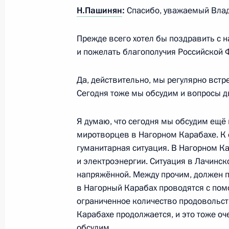
Российско-алжирские переговоры
Н.Пашинян
:
Спасибо, уважаемый Вла
15 июня 2023 года, 16:00
Москва, Кремль
Прежде всего хотел бы поздравить с 
и пожелать благополучия Российской 
Открытие участков автомобильных 
Да, действительно, мы регулярно вст
и Краснодарском крае
Сегодня тоже мы обсудим и вопросы д
15 июня 2023 года, 13:30
Москва, Кремль
Я думаю, что сегодня мы обсудим ещё 
миротворцев в Нагорном Карабахе. К 
гуманитарная ситуация. В Нагорном К
Встреча с руководителем ФМБА Ве
и электроэнергии. Ситуация в Лачинск
15 июня 2023 года, 00:20
Москва, Кремль
напряжённой. Между прочим, должен п
в Нагорный Карабах проводятся с пом
ограниченное количество продовольст
Карабахе продолжается, и это тоже оч
14 июня 2023 года, среда
обсудим.