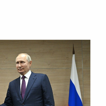
ть следующие материалы
канских государств
22
39м
5
5м
ого международного
:
12