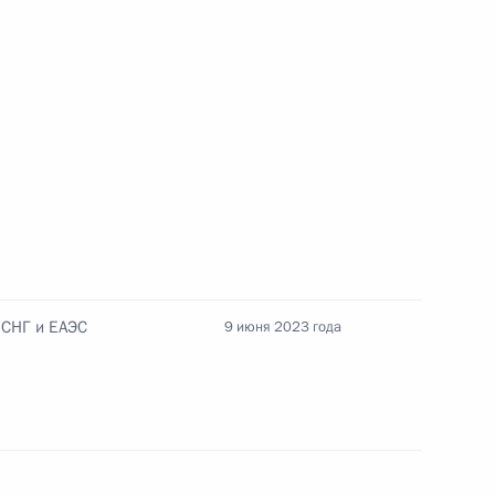
ы Мануэлем Марреро Крусом
7
тами
:
9
 СНГ и ЕАЭС
9 июня 2023 года
клинического госпиталя
6
26м
ковская область