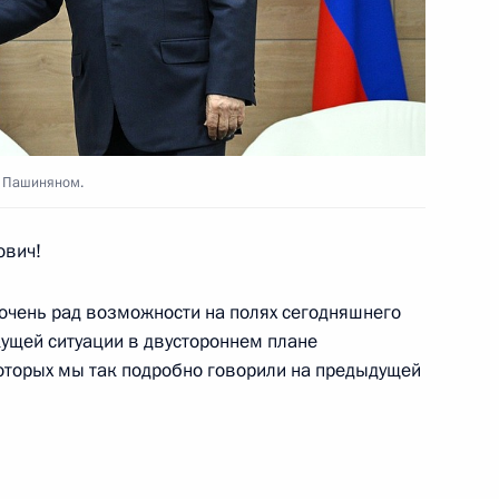
медом Аль Нахайяном
8
 Пашиняном.
ович!
 очень рад возможности на полях сегодняшнего
кущей ситуации в двустороннем плане
ира сделали заявления для
3
19м
оторых мы так подробно говорили на предыдущей