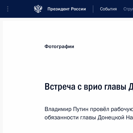
Президент России
События
Стру
Президент
Администрация
Государст
Новости
Стенограммы
Поездки
Те
Фотографии
Рубрикация материалов
Все материалы
Встреча с врио главы
Послания Федеральному Собранию
Заявления по важнейшим вопросам
Владимир Путин провёл рабочу
Совещания, заседания, рабочие встречи
обязанности главы Донецкой Н
Речи и обращения