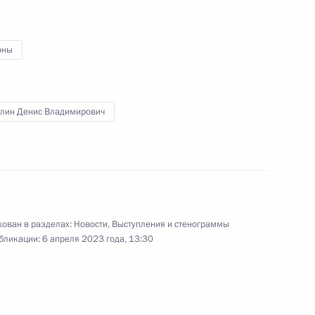
 области Михаилом
3
оны
асть, Ново-Огарёво
лин Денис Владимирович
геем Шойгу
4
ован в разделах:
Новости
,
Выступления и стенограммы
бликации:
6 апреля 2023 года, 13:30
Р Ли Шанфу
6