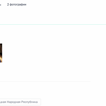
ь
2 фотографии
ть следующие материалы
тного самоуправления
:
6
асть, Ново-Огарёво
ва
:
4
асть, Ново-Огарёво
цкая Народная Республика