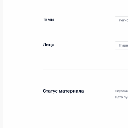
Встреча с губернатором Псковской
Ведерниковым
Темы
Реги
18 апреля 2023 года, 14:55
Московская обл
Лица
Пуши
17 апреля 2023 года, понедельник
Встреча с Министром обороны Сер
17 апреля 2023 года, 10:00
Москва, Кремль
Статус материала
Опублик
Дата пу
16 апреля 2023 года, воскресенье
Встреча с Министром обороны КН
16 апреля 2023 года, 20:00
Москва, Кремль