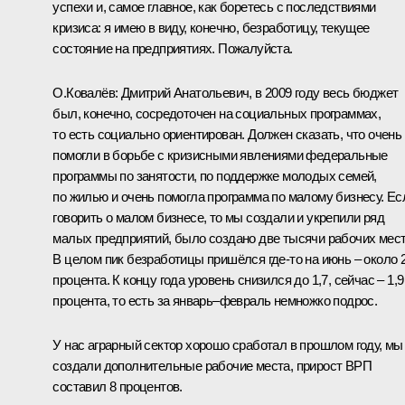
успехи и, самое главное, как боретесь с последствиями
кризиса: я имею в виду, конечно, безработицу, текущее
состояние на предприятиях. Пожалуйста.
О.Ковалёв:
Дмитрий Анатольевич, в 2009 году весь бюджет
был, конечно, сосредоточен на социальных программах,
то есть социально ориентирован. Должен сказать, что очень
помогли в борьбе с кризисными явлениями федеральные
программы по занятости, по поддержке молодых семей,
по жилью и очень помогла программа по малому бизнесу. Ес
говорить о малом бизнесе, то мы создали и укрепили ряд
малых предприятий, было создано две тысячи рабочих мест
В целом пик безработицы пришёлся где‑то на июнь – около 2
процента. К концу года уровень снизился до 1,7, сейчас – 1,9
процента, то есть за январь–февраль немножко подрос.
У нас аграрный сектор хорошо сработал в прошлом году, мы
создали дополнительные рабочие места, прирост ВРП
составил 8 процентов.