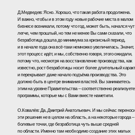
Д.Медведев:
Ясно. Хорошо, что такая работа продолжена.
И важно, чтобы и в этом году новые рабочие места в малом
бизнесе возникали, потому что год, может быть, начался чут
легче, чем прошлый, но тем не менее Вы сами сказали, что
безработица дошла до минимума за кризисный период,
и в начале года она всё‑таки немножко увеличилась. Значит,
этот процесс идёт, и мы, собственно говоря, этого ожидали,
потому что, несмотря на восстановление производства, как
известно, рост безработицы носит более длительный харак
и перекрывает даже начало подъёма производства. Это
должно быть в центре внимания властей. Вы занимаетесь
этим на уровне Правительства – соответственно реализуете
программы, которые мы с Вами вместе наметили.
О.Ковалёв:
Да, Дмитрий Анатольевич. И мы сейчас перенос
эти решения не в целом на область, а на некоторые города –
болевые точки, где безработица чуть выше средней
по области. Именно там необходимо создание этих малых