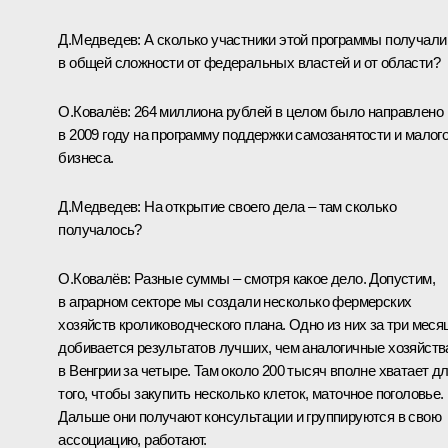
Д.Медведев:
А сколько участники этой программы получали
в общей сложности от федеральных властей и от области?
О.Ковалёв:
264 миллиона рублей в целом было направлено
в 2009 году на программу поддержки самозанятости и малог
бизнеса.
Д.Медведев:
На открытие своего дела – там сколько
получалось?
О.Ковалёв:
Разные суммы – смотря какое дело. Допустим,
в аграрном секторе мы создали несколько фермерских
хозяйств кролиководческого плана. Одно из них за три меся
добивается результатов лучших, чем аналогичные хозяйств
в Венгрии за четыре. Там около 200 тысяч вполне хватает д
того, чтобы закупить несколько клеток, маточное поголовье.
Дальше они получают консультации и группируются в свою
ассоциацию, работают.