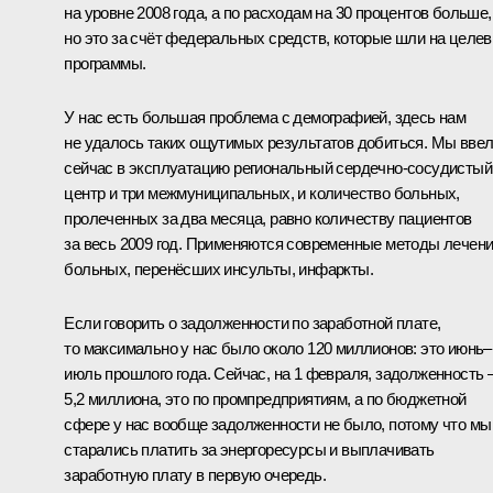
на уровне 2008 года, а по расходам на 30 процентов больше,
но это за счёт федеральных средств, которые шли на целе
программы.
У нас есть большая проблема с демографией, здесь нам
не удалось таких ощутимых результатов добиться. Мы вве
сейчас в эксплуатацию региональный сердечно-сосудистый
центр и три межмуниципальных, и количество больных,
пролеченных за два месяца, равно количеству пациентов
за весь 2009 год. Применяются современные методы лечен
больных, перенёсших инсульты, инфаркты.
Если говорить о задолженности по заработной плате,
то максимально у нас было около 120 миллионов: это июнь–
июль прошлого года. Сейчас, на 1 февраля, задолженность 
5,2 миллиона, это по промпредприятиям, а по бюджетной
сфере у нас вообще задолженности не было, потому что мы
старались платить за энергоресурсы и выплачивать
заработную плату в первую очередь.