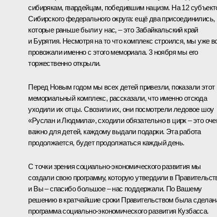
сибирякам, гвардейцам, победившим нацизм. На 12 субъект
Сибирского федерального округа: ещё два присоединились,
которые раньше были у нас, – это Забайкальский край
и Бурятия. Несмотря на то что комплекс строился, мы уже в
провожали именно с этого мемориала. 3 ноября мы его
торжественно открыли.
Перед Новым годом мы всех детей привезли, показали этот
мемориальный комплекс, рассказали, что именно отсюда
уходили их отцы. Свозили их, они посмотрели ледовое шоу
«Руслан и Людмила», сходили обязательно в цирк – это оче
важно для детей, каждому выдали подарки. Эта работа
продолжается, будет продолжаться каждый день.
С точки зрения социально-экономического развития мы
создали свою программу, которую утвердили в Правительст
и Вы – спасибо большое – нас поддержали. По Вашему
решению в кратчайшие сроки Правительством была сделан
программа социально-экономического развития Кузбасса.