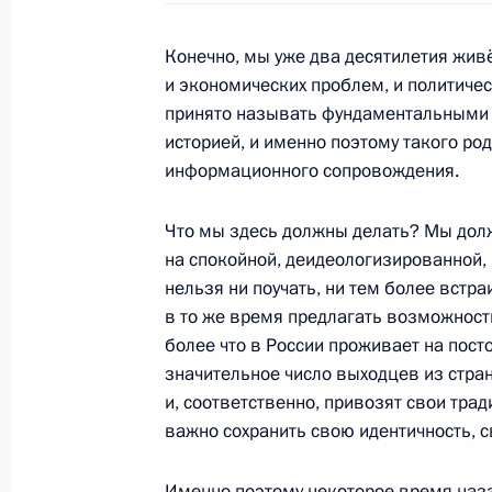
Конечно, мы уже два десятилетия живё
и экономических проблем, и политическ
Дмитрий Медведев поздравил Жоре
принято называть фундаментальными ц
15 марта 2010 года, 13:30
Москва, Кремль
историей, и именно поэтому такого ро
информационного сопровождения.
12 марта 2010 года, пятница
Что мы здесь должны делать? Мы дол
на спокойной, деидеологизированной,
Рабочая встреча с Заместителем П
нельзя ни поучать, ни тем более встр
Дмитрием Козаком
в то же время предлагать возможност
более что в России проживает на пос
12 марта 2010 года, 15:30
Московская облас
значительное число выходцев из стран
и, соответственно, привозят свои трад
важно сохранить свою идентичность, с
11 марта 2010 года, четверг
Рабочая встреча с губернатором Р
Именно поэтому некоторое время наза