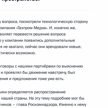
 вопроса, посмотрели технологическую сторону
омпания «Газпром-Медиа». И, конечно же,
воляет перевести решение вопроса
ийско-украинских
1
32м
что у компании появились дополнительные
 не хватало, сейчас они арендовали новые,
актически возможно.
еговоры с нашими партнёрами по выяснению
 и проявлял бы движение навстречу, был
раины Виктором Януковичем
ения и предложения тоже уже есть.
рыми определяется распространение
 нашей страны. На эту тему подробнее мог бы
Министерства обороны
3
14м
тников – глава Роскомнадзора. Именно к нему