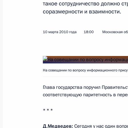
такое сотрудничество должно ст
соразмерности и взаимности.
Показа
10 марта 2010 года
18:00
Московская обл
Рабочая встреча с директором По
Владимиром Проничевым
16 марта 2010 года, 16:00
Московская облас
На совещании по вопросу информационного присут
Президент проверил исполнение св
Глава государства поручил Правитель
соответствующую паритетность в перег
16 марта 2010 года, 15:00
Москва
* * *
15 марта 2010 года, понедельник
Д.Медведев:
Сегодня у нас один вопр