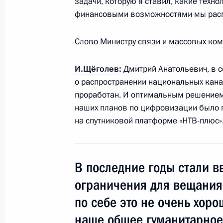
задачи, которую я ставил, какие техн
финансовыми возможностями мы распол
Дмитрий Медведев провёл перегов
Швеции Фредриком Рейнфельдтом
Слово Министру связи и массовых ком
9 марта 2010 года, 15:30
Москва, Кремль
И.Щёголев
:
Дмитрий Анатольевич, в с
о распространении национальных кана
проработан. И оптимальным решением 
6 марта 2010 года, суббота
наших планов по цифровизации было 
на спутниковой платформе «НТВ-плюс»
Дмитрий Медведев провёл рабочую 
Федеральной службы безопасност
6 марта 2010 года, 15:30
Сочи
В последние годы стали в
ограничения для вещания 
Стенографический отчёт о беседе 
по себе это не очень хоро
города Сочи
наше общее гуманитарное