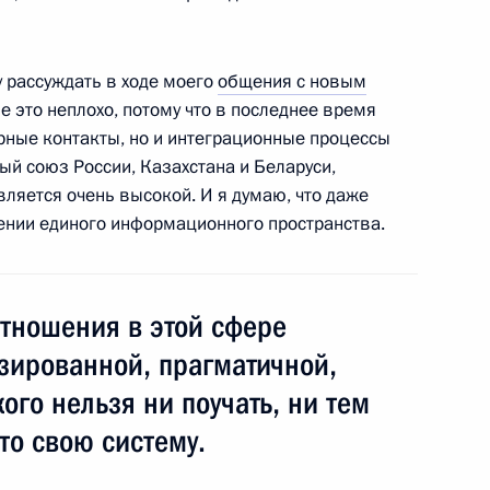
XXI зимних Олимпийских игр
1
17м
у рассуждать в ходе моего
общения с новым
ле это неплохо, потому что в последнее время
рные контакты, но и интеграционные процессы
ый союз России, Казахстана и Беларуси,
я государственных наград
1
11м
ляется очень высокой. И я думаю, что даже
Олимпийских игр 2010 года
лении единого информационного пространства.
тношения в этой сфере
зированной, прагматичной,
 назначения на командные
2
ого нельзя ни поучать, ни тем
 воинских (специальных)
то свою систему.