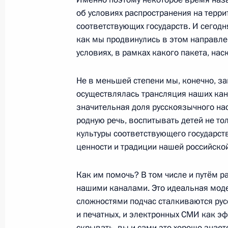
Ковалёвым
об условиях распространения на терр
соответствующих государств. И сегод
11 марта 2010 года, 18:00
Москва, Кремль
как мы продвинулись в этом направле
условиях, в рамках какого пакета, нас
Встреча с Королём Иордании Абдал
Не в меньшей степени мы, конечно, за
осуществлялась трансляция наших кана
11 марта 2010 года, 14:00
Москва, Кремль
значительная доля русскоязычного на
родную речь, воспитывать детей не то
культуры соответствующего государств
10 марта 2010 года, среда
ценности и традиции нашей российской
Рабочая встреча с губернатором И
Как им помочь? В том числе и путём 
Мезенцевым
нашими каналами. Это идеальная моде
10 марта 2010 года, 19:00
Московская облас
сложностями подчас сталкиваются рус
и печатных, и электронных СМИ как эфи
скрывать, вы и сами это хорошо знае