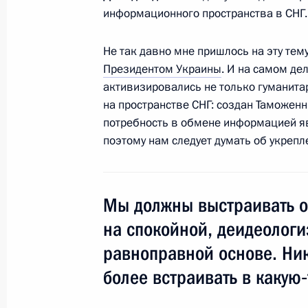
Беседа с чемпионами и призёрами 
информационного пространства в СНГ.
2010 года в Ванкувере
Не так давно мне пришлось на эту тем
15 марта 2010 года, 18:00
Москва, Кремль
Президентом Украины
. И на самом де
активизировались не только гуманита
на пространстве СНГ: создан Таможенн
Выступление на церемонии вручени
потребность в обмене информацией яв
чемпионам и призёрам XXI зимних 
поэтому нам следует думать об укреп
в Ванкувере
15 марта 2010 года, 15:00
Москва, Кремль
Мы должны выстраивать о
на спокойной, деидеологи
Встреча с офицерами по случаю их
равноправной основе. Ник
должности и присвоения им высших
более встраивать в какую‑
званий
15 марта 2010 года, 14:30
Москва, Кремль