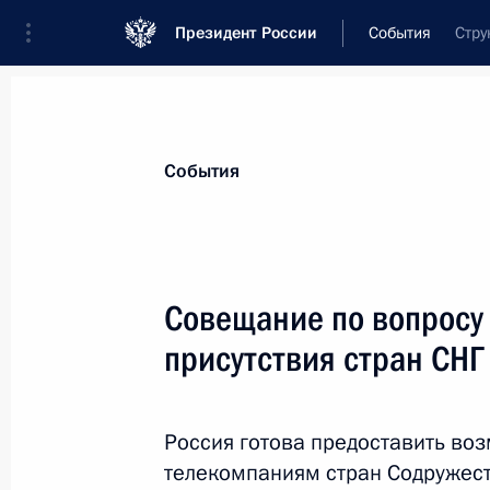
Президент России
События
Стру
Президент
Администрация
Государст
Новости
Стенограммы
Поездки
Те
События
Рубрикация материалов
Все материалы
Совещание по вопросу
Послания Федеральному Собранию
присутствия стран СНГ
Заявления по важнейшим вопросам
Совещания, заседания, рабочие встречи
Россия готова предоставить во
Речи и обращения
телекомпаниям стран Содружест