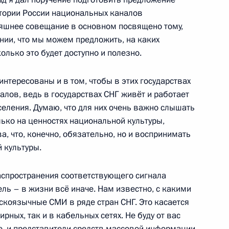
итории России национальных каналов
няшнее совещание в основном посвящено тому,
нии, что мы можем предложить, на каких
колько это будет доступно и полезно.
лой II
3
интересованы и в том, чтобы в этих государствах
лов, ведь в государствах СНГ живёт и работает
селения. Думаю, что для них очень важно слышать
лько на ценностях национальной культуры,
а, что, конечно, обязательно, но и воспринимать
 культуры.
ркутской области Дмитрием
1
распространения соответствующего сигнала
ль – в жизни всё иначе. Нам известно, с какими
ть, Горки
скоязычные СМИ в ряде стран СНГ. Это касается
рных, так и в кабельных сетях. Не буду от вас
те, и представители средств массовой информации