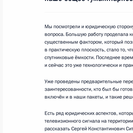
6 марта 2010 года, 14:00
Сочи
Мы посмотрели и юридическую сторону
5 марта 2010 года, пятница
вопроса. Большую работу проделала к
существенным фактором, который поз
Пресс-конференция по итогам росс
в практическую плоскость, стало то, 
переговоров
спутниковые ёмкости. Последнее время
5 марта 2010 года, 16:00
Москва, Кремль
и сейчас это уже технологически и пр
Уже проведены предварительные пер
заинтересованности, кто был бы готов
Начало встречи с Президентом Ук
включён и в наши пакеты, и такие реш
5 марта 2010 года, 14:20
Москва, Кремль
Есть ряд юридических аспектов, кото
телевизионного сигнала на территории
Расширенное заседание коллегии 
рассказать Сергей Константинович Си