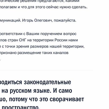
ологические решения предлагаются, какими
агаем и что для этого сейчас нужно сделать.
оры с Премьер-министром
4
муникаций. Игорь Олегович, пожалуйста.
оответствии с Вашим поручением вопрос
лов стран СНГ на территории России нами
с точки зрения размеров нашей территории,
признано размещение таких каналов
.
встречу с директором
1
и Александром Бортниковым
водиться законодательные
на русском языке. И само
с учителями средней школы
шо, потому что это сворачивает
9
 пространство.