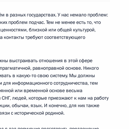
м в разных государствах. У нас немало проблем:
их проблем подчас. Тем не менее есть то, что
са Алфёрова с 80-летием
3
енностями, близкой или общей культурой,
да контакты требуют соответствующего
жны выстраивать отношения в этой сфере
 прагматичной, равноправной основе. Никого
редседателя Правительства
1
аивать в какую‑то свою систему. Мы должны
и для информационного сотрудничества, тем
тоянной или временной основе весьма
ть, Горки
 СНГ, людей, которые приезжают к нам на работу
иции, обычаи, язык. И конечно, для них также
вязи с исторической родиной.
язанской области Олегом
д я дал поручение подготовить предложение
1