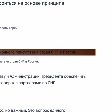
роиться на основе принципа
ть следующие материалы
асть, Горки
граничной службы ФСБ России
1
ть, Горки
ствия стран СНГ в России.
оих поручений за 2009 год
5
11м
ству и Администрации Президента обеспечить
оворах с партнёрами по СНГ.
ос, но важный. Это вопрос единого