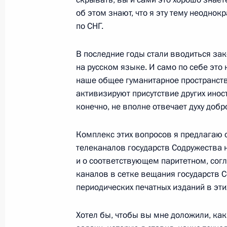
Совещание по вопросу информацио
об этом знают, что я эту тему неодно
по СНГ.
в России
10 марта 2010 года, 18:00
Московская облас
В последние годы стали вводиться за
на русском языке. И само по себе это 
наше общее гуманитарное пространств
Совещание по созданию национал
активизируют присутствие других инос
конечно, не вполне отвечает духу добр
10 марта 2010 года, 14:00
Московская облас
Комплекс этих вопросов я предлагаю об
телеканалов государств Содружества 
9 марта 2010 года, вторник
и о соответствующем паритетном, со
каналов в сетке вещания государств 
Дмитрий Медведев провёл совещан
периодических печатных изданий в этих
в России современного центра исс
9 марта 2010 года, 18:00
Москва, Кремль
Хотел бы, чтобы вы мне доложили, как