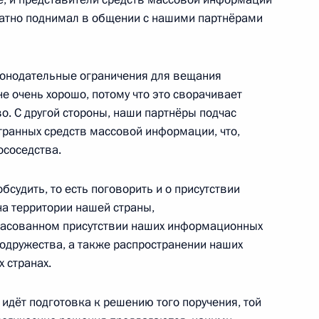
нного присутствия стран СНГ
кратно поднимал в общении с нашими партнёрами
1
ть, Горки
конодательные ограничения для вещания
не очень хорошо, потому что это сворачивает
о. С другой стороны, наши партнёры подчас
ьной платёжной системы
7
5м
транных средств массовой информации, что,
ососедства.
ть, Горки
судить, то есть поговорить и о присутствии
на территории нашей страны,
гласованном присутствии наших информационных
Содружества, а также распространении наших
ие по вопросу создания
2
 странах.
ледований
 идёт подготовка к решению того поручения, той