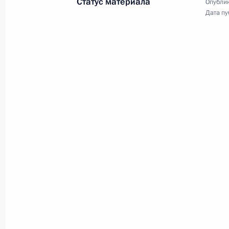
Статус материала
Опублик
Дата пу
22 февраля 2023 года, среда
Концерт «Слава защитникам Отече
22 февраля 2023 года, 16:15
Москва
Встреча с членом политбюро ЦК Ко
22 февраля 2023 года, 14:05
Москва, Крем
21 февраля 2023 года, вторник
Послание Президента Федерально
21 февраля 2023 года, 13:50
Москва