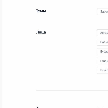
Темы
Здра
Поздравление военнослужащим и в
операций
27 февраля 2023 года, 09:00
Лица
Арта
Бали
23 февраля 2023 года, четверг
Буса
Возложение венка к Могиле Неизве
Глад
23 февраля 2023 года, 12:20
Москва, Алекс
Ещё 
Поздравление по случаю Дня защи
23 февраля 2023 года, 00:00