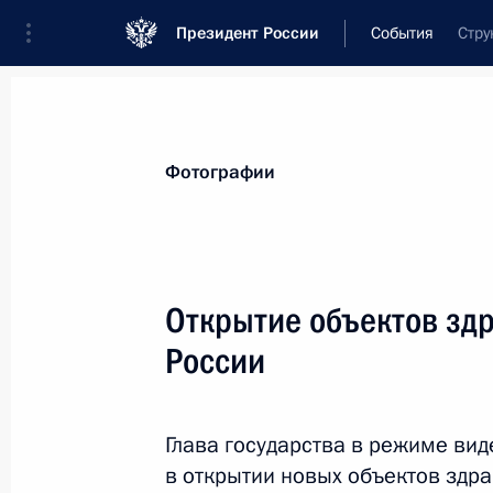
Президент России
События
Стру
Президент
Администрация
Государст
Новости
Стенограммы
Поездки
Те
Фотографии
Рубрикация материалов
Все материалы
Открытие объектов зд
Послания Федеральному Собранию
России
Заявления по важнейшим вопросам
Совещания, заседания, рабочие встречи
Глава государства в режиме ви
Речи и обращения
в открытии новых объектов здра