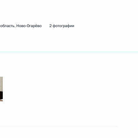
ть следующие материалы
область, Ново-Огарёво
2 фотографии
4
8м
к
ой области Валерием
2
ласть, Ново-Огарёво