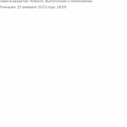
ован в разделах:
Новости
,
Выступления и стенограммы
бликации:
15 февраля 2023 года, 18:05
ства»
9
7м
мпартии Китая Ван И
5
ль
му Собранию
:
25