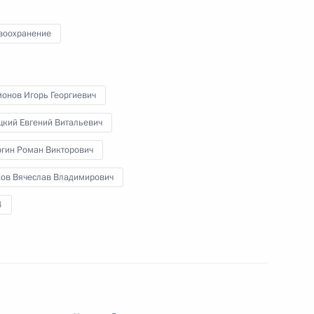
воохранение
етеранам Сил специальных
1
3м
монов Игорь Георгиевич
цкий Евгений Витальевич
ргин Роман Викторович
стного Солдата
ков Вячеслав Владимирович
19
6м
андровский сад
4
тника Отечества
1
4м