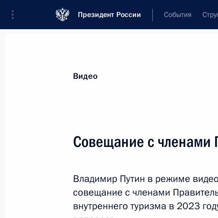
Президент России
События
Стру
Видеозаписи
Фотографии
Аудиозапи
Все материалы
Выступления
Совещан
Видео
Показа
Совещание с членами 
Заседание наблюдательного
Владимир Путин в режиме виде
совета Агентства
совещание с членами Правитель
стратегических инициатив
внутреннего туризма в 2023 год