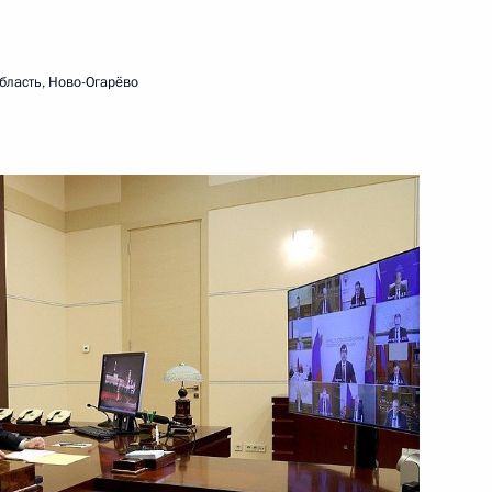
и молодёжных организаций
2 февраля 2023 года
Видео, 53 мин.
бласть, Ново-Огарёво
Встреча с учащимися вузов
по случаю Дня российского