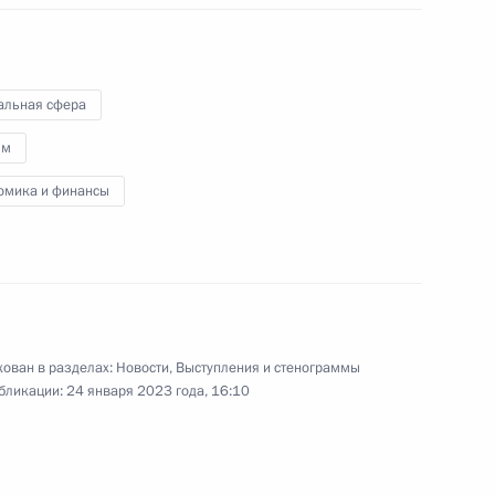
завода
альная сфера
18 января 2023 года
Видео, 28 мин.
зм
омика и финансы
ован в разделах:
Новости
,
Выступления и стенограммы
бликации:
24 января 2023 года, 16:10