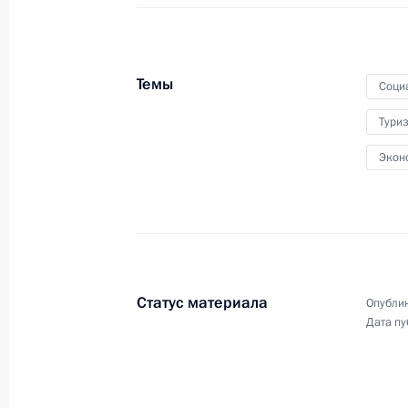
Правительства
Темы
Соци
24 января 2023 года
Видео, 1 ч.
Тури
Экон
Статус материала
Опублик
Дата пу