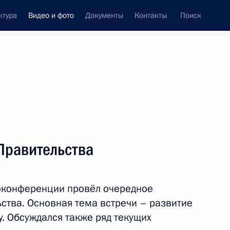
ктура
Видео и фото
Документы
Контакты
Поиск
си
ия, встречи
Встречи со СМИ
февраль, 2023
ть следующие материалы
Правительства
Встреча с представителями
оконференции провёл очередное
общественных
ства. Основная тема встречи – развитие
патриотических
у. Обсуждался также ряд текущих