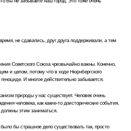
что Вы не забываете наш город. Это тоже очень
время, не сдавались, друг друга поддерживали, а тем
ения Советского Союза чрезвычайно важны. Конечно,
щем и целом, потому что в ходе Нюрнбергского
геноциде. И многое действительно забывается.
ханизм природы у нас существует. Человек очень
дения человека, как какие-то доисторические события,
о, должны этим заниматься.
о было бы страшное дело существовать так, просто