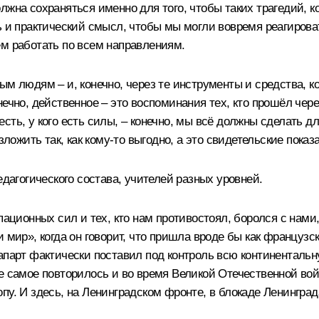
лжна сохраняться именно для того, чтобы таких трагедий, 
ть и практический смысл, чтобы мы могли вовремя реагиров
ем работать по всем направлениям.
дым людям – и, конечно, через те инструменты и средства,
нечно, действенное – это воспоминания тех, кто прошёл чер
о есть, у кого есть силы, – конечно, мы всё должны сделать 
зложить так, как кому-то выгодно, а это свидетельские показ
едагогического состава, учителей разных уровней.
ационных сил и тех, кто нам противостоял, боролся с нами, н
и мир», когда он говорит, что пришла вроде бы как француз
апарт фактически поставил под контроль всю континентальну
 самое повторилось и во время Великой Отечественной войны
пу. И здесь, на Ленинградском фронте, в блокаде Ленингра