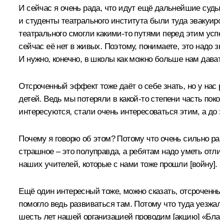
И сейчас я очень рада, что идут ещё дальнейшие суды
и студенты театрального института были туда эвакуиро
театрального смогли какими-то путями перед этим успе
сейчас её нет в живых. Поэтому, понимаете, это надо 
И нужно, конечно, в школы как можно больше нам дава
Отсроченный эффект тоже даёт о себе знать, но у нас
детей. Ведь мы потеряли в какой-то степени часть поко
интересуются, стали очень интересоваться этим, а до 
Почему я говорю об этом? Потому что очень сильно р
страшное – это полуправда, а ребятам надо уметь отли
наших учителей, которые с нами тоже прошли [войну].
Ещё один интересный тоже, можно сказать, отсроченный
помогло ведь развиваться там. Потому что туда уезжа
шесть лет нашей организацией проводим [акцию] «Благ