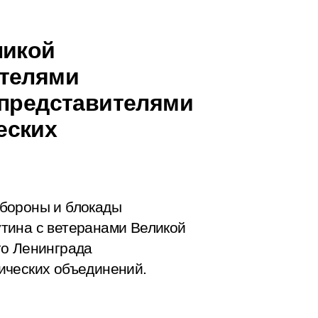
ликой
ителями
 представителями
еских
бороны и блокады
тина с ветеранами Великой
го Ленинграда
ических объединений.