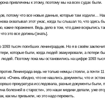
рона привлечены к этому, поэтому мы на всех судах были.
удов, потому что все новые данные, которые там ходили… Н
 снова охватывал этот ужас, когда ты слышал то, что здесь 
ено, какие поражения. Ведь дело в том, что даже вскрылись 
то это все должны [знать].
ло 1093 тысяч погибших ленинградцев. Но я в своём заключит
тери, которые были, когда людей эвакуировали, а потери бы
 людей. Поэтому пока мы остановились на цифре 1093 тыся
о против Ленинграда ведь не только немцы стояли, а почти 
ала: «Очень обидно, что не нашлись документы, что и эстон
 хорошо прокуратура исследовала, разные документы были,
чина болезней в старости», это наши медики делали, уже от
ак, как мы привыкли, но это надо пережить.