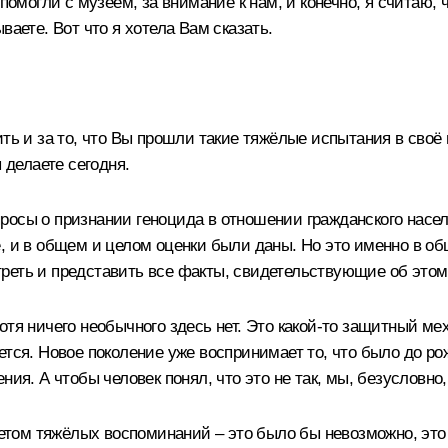
помогли с музеем, за внимание к нам, и конечно, я считаю, 
ваете. Вот что я хотела Вам сказать.
ть и за то, что Вы прошли такие тяжёлые испытания в своё 
 делаете сегодня.
росы о признании геноцида в отношении гражданского насел
, и в общем и целом оценки были даны. Но это именно в об
реть и представить все факты, свидетельствующие об этом 
отя ничего необычного здесь нет. Это какой-то защитный ме
тся. Новое поколение уже воспринимает то, что было до рож
ния. А чтобы человек понял, что это не так, мы, безусловн
гнетом тяжёлых воспоминаний – это было бы невозможно, эт