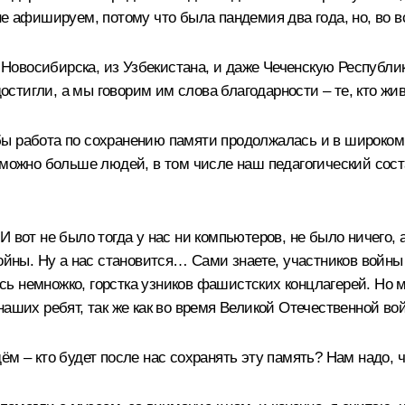
не афишируем, потому что была пандемия два года, но, во в
з Новосибирска, из Узбекистана, и даже Чеченскую Республи
достигли, а мы говорим им слова благодарности – те, кто жив
бы работа по сохранению памяти продолжалась и в широком
 можно больше людей, в том числе наш педагогический соста
 вот не было тогда у нас ни компьютеров, не было ничего,
войны. Ну а нас становится… Сами знаете, участников войны
лось немножко, горстка узников фашистских концлагерей. Но
наших ребят, так же как во время Великой Отечественной во
ём – кто будет после нас сохранять эту память? Нам надо, 