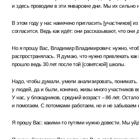
и здесь проводим в эти январские дни. Мы их сильно 
В этом году у нас намечено пригласить [участников] и
согласится. Ведь как идёт: они рассказывают, что они 
Но я прошу Вас, Владимир Владимирович: нужно, что
распространялась. Я думаю, что нужно привлекать как
прошло ведь 30 лет после той [советской] школы.
Надо, чтобы думали, умели анализировать, понимать. И
у людей, да и были, конечно, живы много участников 
У нас, у блокадников, средний возраст – 86 лет. Оста
и помогаем. С потомками работаем, но и не забываем 
Я прошу Вас: какими-то путями нужно довести. Мы уйд