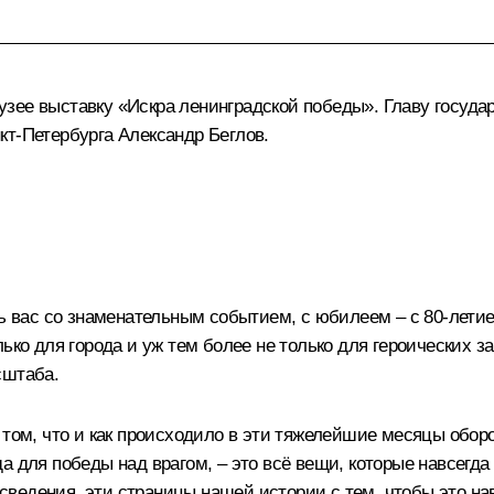
зее выставку «Искра ленинградской победы». Главу госуд
нкт-Петербурга
Александр Беглов
.
ть вас со знаменательным событием, с юбилеем – с 80-лети
ько для города и уж тем более не только для героических з
сштаба.
 том, что и как происходило в эти тяжелейшие месяцы обор
а для победы над врагом, – это всё вещи, которые навсегда
ведения, эти страницы нашей истории с тем, чтобы это нав