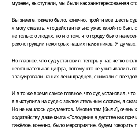
музеем, выступали, мы были как заинтересованная сто
Вы знаете, тяжело было, конечно, пройти все шесть с
я могу сказать, что действительно ужас какой-то был,
не только о людях, но и о том, что городу было нанес
реконструкции некоторых наших памятников. Я думаю, ч
Но главное, что суд установил: теперь у нас чётко око
неокончательная цифра, потому что не учитывались по
эвакуировали наших ленинградцев, снимали с поездов
И в то же время самое главное, что суд установил, чт
я выступила на суде с заключительным словом, я сказ
Но не нашлось документов. Многие там [были], очень
ходатайству даже книга «Голодание в детстве как при
тяжёлое, конечно, было мероприятие, будем говорить т