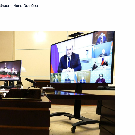
и молодёжных организаций
бласть, Ново-Огарёво
2 февраля 2023 года
Видео, 53 мин.
Встреча с учащимися вузов
по случаю Дня российского