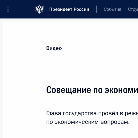
Президент России
События
Стру
Видеозаписи
Фотографии
Аудиозапи
Все материалы
Выступления
Совещан
Видео
Показа
Совещание по эконом
Заседание наблюдательного
Глава государства провёл в р
совета Агентства
по экономическим вопросам.
стратегических инициатив