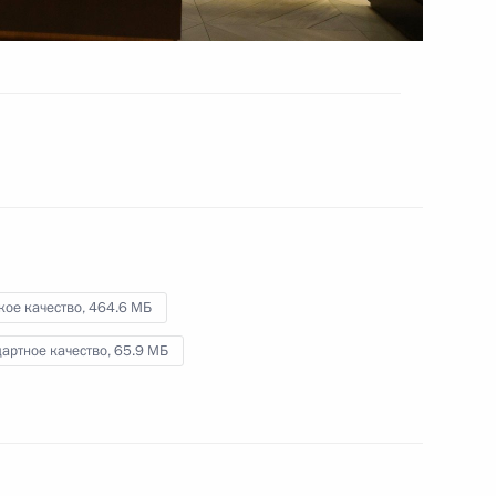
студенчества
25 января 2023 года
Видео, 1 ч.
кое качество,
464.6 МБ
артное качество,
65.9 МБ
Посещение Обуховского