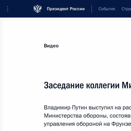
Президент России
События
Стру
Видеозаписи
Фотографии
Аудиозапи
Все материалы
Выступления
Совещан
Видео
Показа
Заседание коллегии М
Поздравление по случаю Дн
Владимир Путин выступил на ра
работника прокуратуры
Министерства обороны, состоя
управления обороной на Фрунз