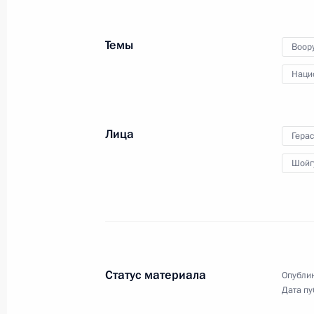
75-летия Федерального медико-
биологического агентства
Темы
Воор
Наци
9 ноября 2022 года
Видео, 37 мин.
Лица
Гера
Шойг
Статус материала
Опублик
Дата пу