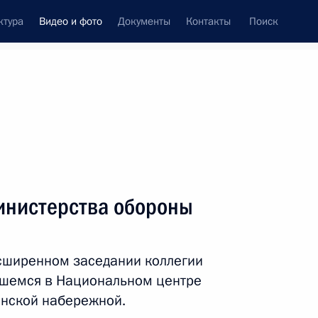
ктура
Видео и фото
Документы
Контакты
Поиск
си
ия, встречи
Встречи со СМИ
январь, 2023
ть следующие материалы
инистерства обороны
я
Заседание коллегии
сширенном заседании коллегии
Министерства обороны
вшемся в Национальном центре
енской набережной.