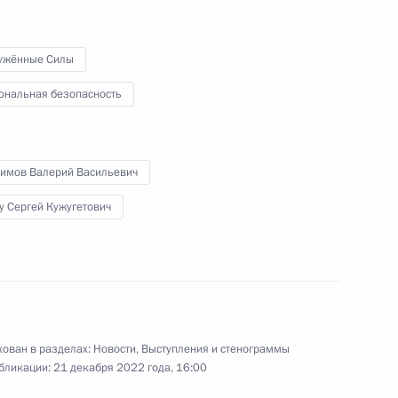
и представителями
традиционных религий
ужённые Силы
России
ональная безопасность
4 ноября 2022 года
Видео, 2 ч.
симов Валерий Васильевич
у Сергей Кужугетович
ован в разделах:
Новости
,
Выступления и стенограммы
бликации:
21 декабря 2022 года, 16:00