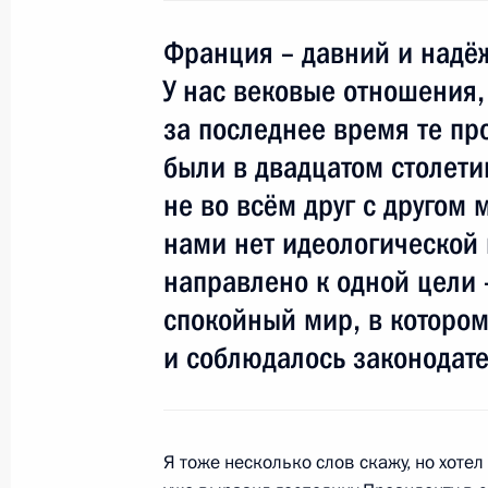
Начало встречи с Президентом Ка
Франция – давний и надё
Каноковым
У нас вековые отношения,
27 февраля 2010 года, 17:30
Нальчик
за последнее время те пр
были в двадцатом столети
26 февраля 2010 года, пятница
не во всём друг с другом
нами нет идеологической 
Малый и средний бизнес должен ст
инновационного развития экономи
направлено к одной цели 
26 февраля 2010 года, 15:30
Московская об
спокойный мир, в котором
и соблюдалось законодате
25 февраля 2010 года, четверг
Рабочая встреча с Министром прир
Я тоже несколько слов скажу, но хотел
Юрием Трутневым