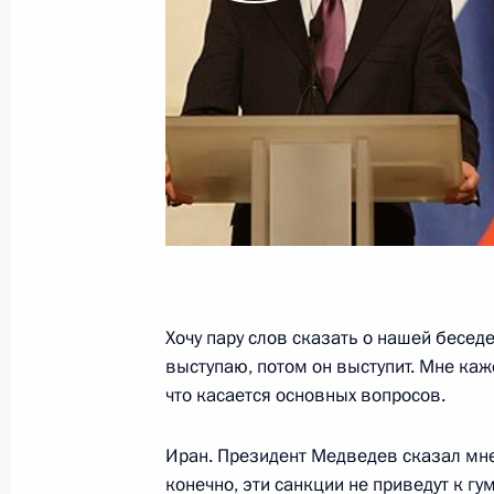
Артамоновым
4 марта 2010 года, 17:00
Москва, Кремль
Дмитрий Медведев принял участие 
Генеральной прокуратуры России
4 марта 2010 года, 14:30
Москва
3 марта 2010 года, среда
Хочу пару слов сказать о нашей беседе
выступаю, потом он выступит. Мне каже
Рабочая встреча с Заместителем П
что касается основных вопросов.
Игорем Сечиным
3 марта 2010 года, 17:00
Московская област
Иран. Президент Медведев сказал мне, 
конечно, эти санкции не приведут к гу