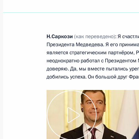
Показа
Н.Саркози
(как переведено)
: Я счаст
Начало встречи с Президентом Ук
Президента Медведева. Я его принимаю
является стратегическим партнёром, Р
5 марта 2010 года, 14:20
Москва, Кремль
неоднократно работал с Президентом 
доверяю. Да, мы вместе пытались уре
добились успеха. Он большой друг Фран
Расширенное заседание коллегии 
5 марта 2010 года, 12:30
Москва
4 марта 2010 года, четверг
Рабочая встреча с губернатором К