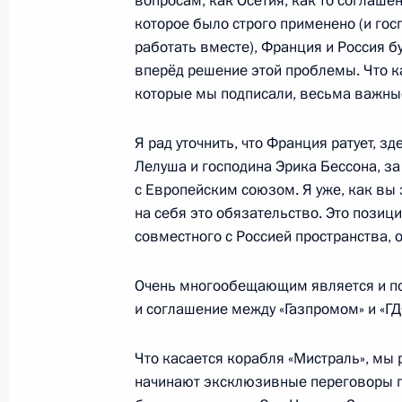
вопросам, как Осетия, как то соглашен
которое было строго применено (и гос
работать вместе), Франция и Россия бу
1 марта 2010 года, понедельник
вперёд решение этой проблемы. Что ка
которые мы подписали, весьма важны
Пресс-конференция по итогам рос
переговоров
Я рад уточнить, что Франция ратует, з
1 марта 2010 года, 23:00
Париж
Лелуша и господина Эрика Бессона, з
с Европейским союзом. Я уже, как вы з
на себя это обязательство. Это позиц
совместного с Россией пространства, 
Начало встречи с руководством па
1 марта 2010 года, 14:00
Московская област
Очень многообещающим является и по
и соглашение между «Газпромом» и «ГД
27 февраля 2010 года, суббота
Что касается корабля «Мистраль», мы 
начинают эксклюзивные переговоры п
Вступительное слово на совещании