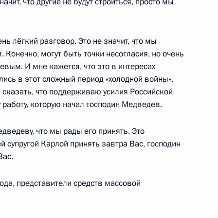
начит, что другие не будут строиться, просто мы
во-Черкесской Республики
нь лёгкий разговор. Это не значит, что мы
 Конечно, могут быть точки несогласия, но очень
вым. И мне кажется, что это в интересах
 по вопросам безопасности
ись в этот сложный период «холодной войны».
 округе
н сказать, что поддерживаю усилия Российской
 работу, которую начал господин Медведев.
дведеву, что мы рады его принять. Это
ии по вопросам социально-
й супругой Карлой принять завтра Вас, господин
10м
Кавказского федерального
Вас.
да, представители средств массовой