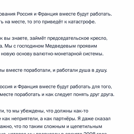
ования Россия и Франция вместе будут работать.
 на месте, то это приведёт к катастрофе.
беде от имени Президента
1
 Бруни-Саркози
ак вы знаете, займёт председательское кресло,
года. Мы с господином Медведевым проявим
ь новую основу валютно-монетарной системы.
мы вместе поработали, и работали душа в душу.
1
оссия и Франция вместе будут работать для того,
есте поработать и как следует понять друг друга.
ких и французских деловых
5
и, то мы убеждены, что должны как‑то
е как неприятели, а как партнёры. Я даже сказал
важно, что по таким сложным и щепетильным