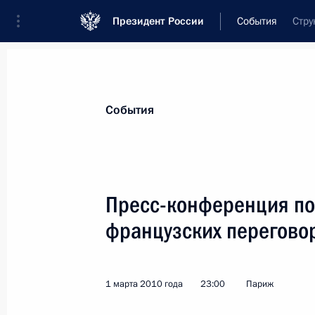
Президент России
События
Стру
Президент
Администрация
Государст
Новости
Стенограммы
Поездки
Те
События
Рубрикация материалов
Все материалы
Пресс-конференция по
Послания Федеральному Собранию
французских перегово
Заявления по важнейшим вопросам
Совещания, заседания, рабочие встречи
1 марта 2010 года
23:00
Париж
Речи и обращения