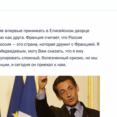
ть следующие материалы
лив впервые принимать в Елисейском дворце
раины Виктором Януковичем
 как друга. Франция считает, что Россия
оссия – это страна, которая дружит с Францией. Я
Медведевым, могу Вам сказать, что я ему
гулировать сложный, болезненный кризис, но мы
ции, и сегодня он приехал к нам.
Министерства обороны
3
14м
алужской области Анатолием
1