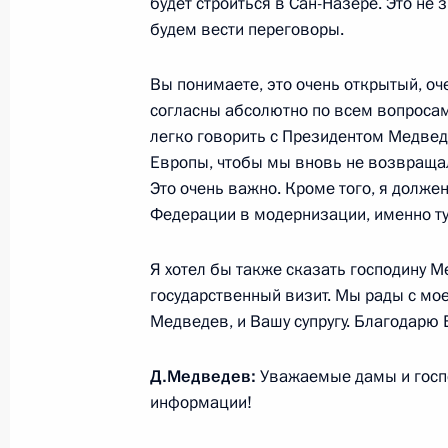
будет строиться в Сан-Назере. Это не з
экономического развития Карачае
будем вести переговоры.
27 февраля 2010 года, 20:00
Черкесск
Вы понимаете, это очень открытый, оче
согласны абсолютно по всем вопросам.
легко говорить с Президентом Медведе
Вступительное слово на совещании
Европы, чтобы мы вновь не возвращал
в Северо-Кавказском федеральном
Это очень важно. Кроме того, я долже
27 февраля 2010 года, 19:00
Нальчик
Федерации в модернизации, именно ту
Я хотел бы также сказать господину Ме
Стенографический отчёт о совещан
государственный визит. Мы рады с мое
экономического развития Северо-
Медведев, и Вашу супругу. Благодарю 
округа
Д.Медведев:
Уважаемые дамы и госпо
27 февраля 2010 года, 18:00
Нальчик
информации!