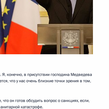
в работе коллегии
5
23м
. Я, конечно, в присутствии господина Медведева
тся, что у нас очень близкие точки зрения в том,
редседателя Правительства
1
ь, Горки
что он готов обсудить вопрос о санкциях, если,
манитарной катастрофе.