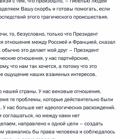
вязи с тем, что произошло, – гибелью людей
азделяем Вашу скорбь и готовы помогать, если
ль
оследствий этого трагического происшествия.
чи, то, безусловно, только что Президент
оссийско-ливанских
1
ся отношения между Россией и Францией, сказал
к обычно это делает мой друг – Президент
ль
ческие отношения, у нас партнёрские,
у, что нам так хочется, а потому что это
е ощущение наших взаимных интересов.
говоров в расширенном
1
 нашей страны. У нас вековые отношения,
ремя те проблемы, которые действительно были
ль
 У нас больше нет идеологических расхождений.
м соглашаться, но между нами нет
делаем, направлено к одной цели – создать
ом уважались бы права человека и соблюдалось
Пари-матч»
3