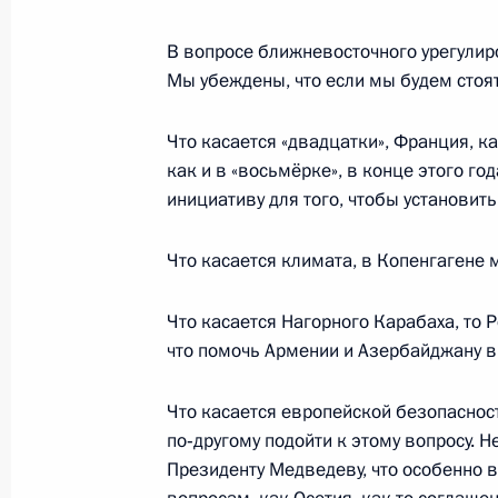
2 марта 2010 года, вторник
В вопросе ближневосточного урегулир
Мы убеждены, что если мы будем стоять
Выступление на государственном о
Франции Николя Саркози и Карлы
Что касается «двадцатки», Франция, к
2 марта 2010 года, 23:00
Париж
как и в «восьмёрке», в конце этого 
инициативу для того, чтобы установит
Что касается климата, в Копенгагене 
Выступление в мэрии Парижа
2 марта 2010 года, 15:00
Париж
Что касается Нагорного Карабаха, то Р
что помочь Армении и Азербайджану вм
Встреча с представителями российс
Что касается европейской безопасност
кругов
по‑другому подойти к этому вопросу. Н
Президенту Медведеву, что особенно 
2 марта 2010 года, 13:00
Париж