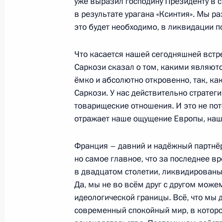
уже выразил господину Президенту в с
в результате урагана «Ксинтия». Мы р
25 февраля 2010 года, 17:30
Москва, Крем
это будет необходимо, в ликвидации п
Что касается нашей сегодняшней встре
Заявление для прессы по итогам р
Саркози сказал о том, какими являют
переговоров
ёмко и абсолютно откровенно, так, ка
25 февраля 2010 года, 15:00
Москва, Крем
Саркози. У нас действительно стратеги
товарищеские отношения. И это не потом
отражает наше ощущение Европы, наш
Начало российско-ливанских пере
Франция – давний и надёжный партнёр
составе
но самое главное, что за последнее в
25 февраля 2010 года, 13:30
Москва, Крем
в двадцатом столетии, ликвидированы.
Да, мы не во всём друг с другом може
идеологической границы. Всё, что мы 
современный спокойный мир, в котор
Интервью французскому журналу «