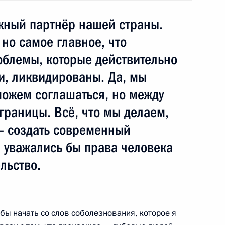
бардино-Балкарии Арсеном
жный партнёр нашей страны.
 но самое главное, что
облемы, которые действительно
и, ликвидированы. Да, мы
 можем соглашаться, но между
границы. Всё, что мы делаем,
ать основой для
5
9м
ки страны
– создать современный
ласть, Барвиха
 уважались бы права человека
льство.
одных ресурсов и экологии
1
 бы начать со слов соболезнования, которое я