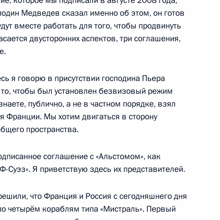
ие, которое мы подписали в августе 2008 года,
подин Медведев сказал именно об этом, он готов
дут вместе работать для того, чтобы продвинуть
сается двусторонних аспектов, три соглашения,
е.
сийско-французских
1
33м
десь я говорю в присутствии господина Пьера
а то, чтобы был установлен безвизовый режим
наете, публично, а не в частном порядке, взял
ия Франции. Мы хотим двигаться в сторону
общего пространства.
ртии «Единая Россия»
4м
ь, Горки
дписанное соглашение с «Альстомом», как
Ф-Суэз». Я приветствую здесь их представителей.
решили, что Франция и Россия с сегодняшнего дня
о четырём кораблям типа «Мистраль». Первый
 по вопросам социально-