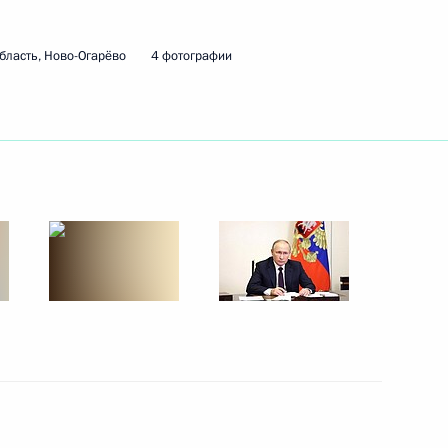
бласть, Ново-Огарёво
4 фотографии
ть следующие материалы
ития промышленности
4
ва
3
36м
асть, Ново-Огарёво