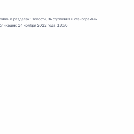
ован в разделах:
Новости
,
Выступления и стенограммы
бликации:
14 ноября 2022 года, 13:50
рганов внутренних дел
1
3м
-летия Федерального медико-
16
37м