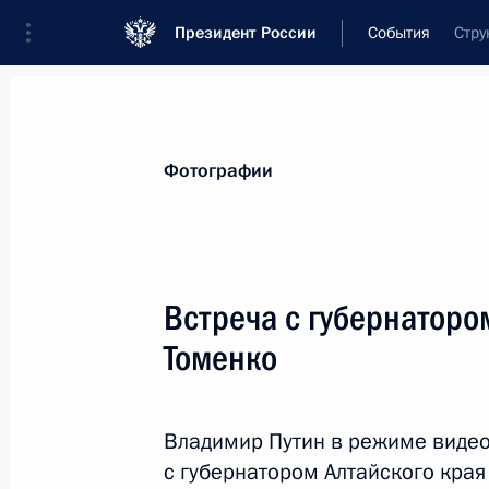
Президент России
События
Стру
Президент
Администрация
Государст
Новости
Стенограммы
Поездки
Те
Фотографии
Рубрикация материалов
Все материалы
Встреча с губернаторо
Послания Федеральному Собранию
Томенко
Заявления по важнейшим вопросам
Совещания, заседания, рабочие встречи
Владимир Путин в режиме виде
Речи и обращения
с губернатором Алтайского края