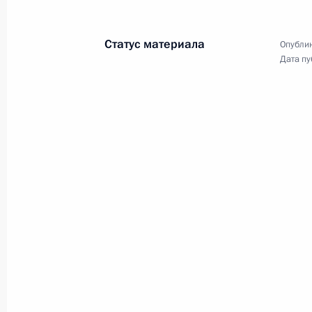
Красниковым
11 ноября 2022 года, 13:45
Москва, Кремль
Статус материала
Опублик
Дата пу
10 ноября 2022 года, четверг
Поздравление с Днём сотрудника о
10 ноября 2022 года, 00:00
9 ноября 2022 года, среда
Торжественный вечер по случаю 75
биологического агентства
9 ноября 2022 года, 20:15
Москва, Кремль