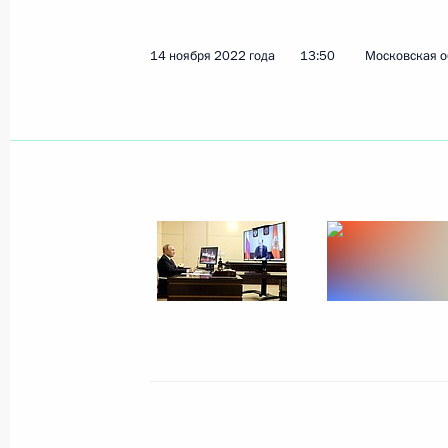
14 ноября 2022 года
13:50
Московская о
Показа
17 ноября 2022 года, четверг
Встреча с директором Фонда разв
Романом Петруцей
17 ноября 2022 года, 14:10
Москва, Кремль
16 ноября 2022 года, среда
Совещание с членами Правительст
16 ноября 2022 года, 14:55
Московская обл