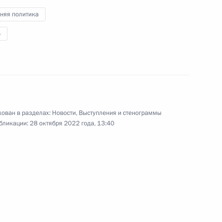
с Президентом
няя политика
Азербайджана и Премьер-
министром Армении
Б
31 октября 2022 года
Видео, 3 мин.
ован в разделах:
Новости
,
Выступления и стенограммы
бликации:
28 октября 2022 года, 13:40