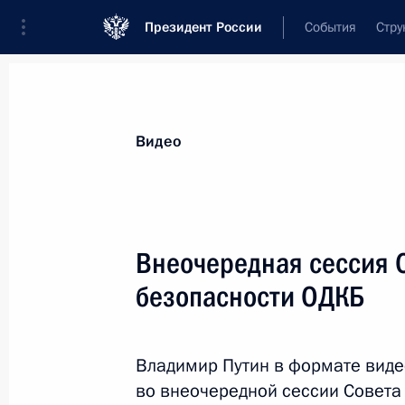
Президент России
События
Стру
Видеозаписи
Фотографии
Аудиозапи
Все материалы
Выступления
Совещан
Видео
Показа
Внеочередная сессия 
безопасности ОДКБ
Совещание по вопросу
поддержки доходов семей
Владимир Путин в формате вид
с детьми
во внеочередной сессии Совета