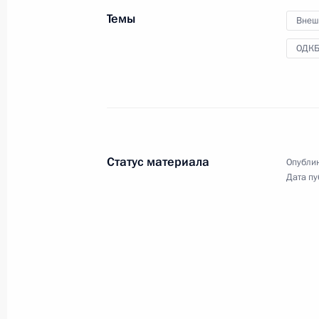
Координационного совета при
Правительстве по обеспечению
Темы
Внеш
потребностей ВС РФ
ОДК
2 ноября 2022 года
Видео, 4 мин.
Статус материала
Опублик
Дата пу