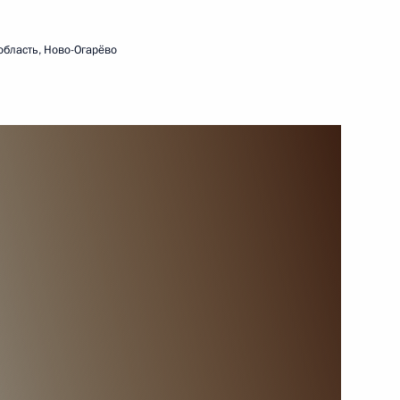
России
4 ноября 2022 года
Видео, 2 ч.
область, Ново-Огарёво
Совещание с постоянными
членами Совета