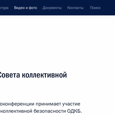
ктура
Видео и фото
Документы
Контакты
Поиск
си
ия, встречи
Встречи со СМИ
ноябрь, 2022
ть следующие материалы
Совета коллективной
Встреча с историками
и представителями
еоконференции принимает участие
традиционных религий
 коллективной безопасности ОДКБ.