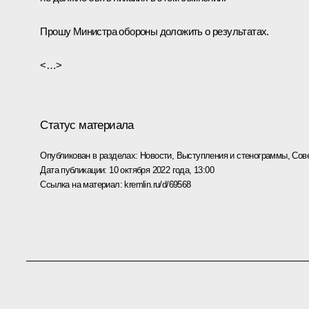
Прошу Министра обороны доложить о результатах.
<…>
Статус материала
Опубликован в разделах:
Новости
,
Выступления и стенограммы
,
Сов
Дата публикации:
10 октября 2022 года, 13:00
Ссылка на материал:
kremlin.ru/d/69568