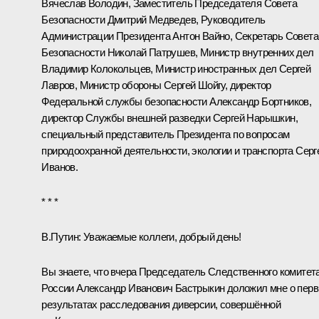
Вячеслав Володин
, Заместитель Председателя Совета
Безопасности
Дмитрий Медведев
, Руководитель
Администрации Президента
Антон Вайно
, Секретарь Совета
Безопасности
Николай Патрушев
, Министр внутренних дел
Владимир Колокольцев
, Министр иностранных дел
Сергей
Лавров
, Министр обороны
Сергей Шойгу
, директор
Федеральной службы безопасности
Александр Бортников
,
директор Службы внешней разведки
Сергей Нарышкин
,
специальный представитель Президента по вопросам
природоохранной деятельности, экологии и транспорта
Серг
Иванов
.
* * *
В.Путин:
Уважаемые коллеги, добрый день!
Вы знаете, что вчера Председатель Следственного комитет
России
Александр Иванович Бастрыкин
доложил
мне о пер
результатах расследования диверсии, совершённой