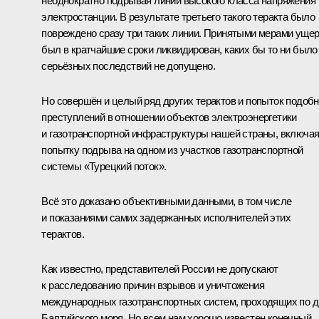
неоднократно подрывая линии высокого класса напряжения
электростанции. В результате третьего такого теракта было
повреждено сразу три таких линии. Принятыми мерами уще
был в кратчайшие сроки ликвидирован, каких бы то ни было
серьёзных последствий не допущено.
Но совершён и целый ряд других терактов и попыток подоб
преступлений в отношении объектов электроэнергетики
и газотранспортной инфраструктуры нашей страны, включа
попытку подрыва на одном из участков газотранспортной
системы «Турецкий поток».
Всё это доказано объективными данными, в том числе
и показаниями самих задержанных исполнителей этих
терактов.
Как известно, представителей России не допускают
к расследованию причин взрывов и уничтожения
международных газотранспортных систем, проходящих по д
Балтийского моря. Но всем нам хорошо известен конечный