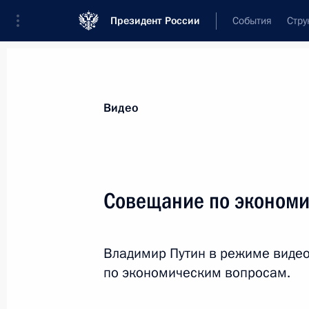
Президент России
События
Стру
Видеозаписи
Фотографии
Аудиозапи
Все материалы
Выступления
Совещан
Видео
Показа
Совещание по эконом
Неформальная встреча глав
Владимир Путин в режиме виде
государств СНГ
по экономическим вопросам.