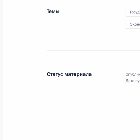
по экономическим вопросам
Темы
Госу
Экон
19 сентября 2022 года
Видео, 2 мин.
Статус материала
Опублик
Дата пу