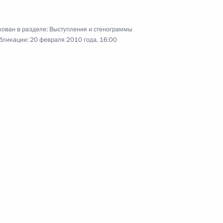
11 февраля 2010 года
Аудио, 14 мин.
ован в разделе:
Выступления и стенограммы
бликации:
20 февраля 2010 года, 16:00
Наша задача – стимулировать
долгосрочные инвестиции,
а не приток спекулятивного
капитала