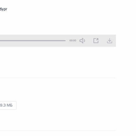
19 февраля 2010 года
Аудио, 11 мин.
бург
00:00
9.3 МБ
Стенографический отчёт
о заседании Комиссии
по модернизации
и технологическому развитию
экономики России