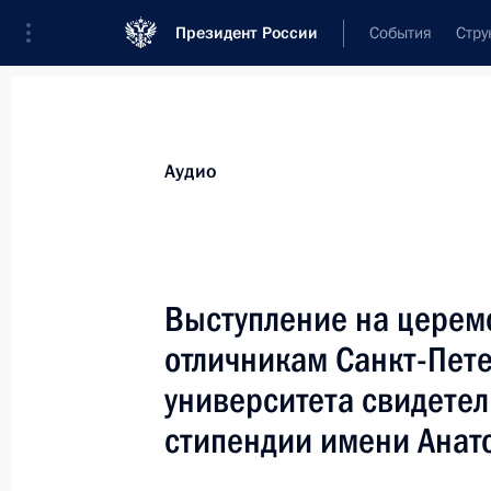
Президент России
События
Стру
Видеозаписи
Фотографии
Аудиозапи
Все материалы
Выступления
Совещан
Аудио
Показа
Выступление на церем
отличникам Санкт-Пете
Выступление на церемонии
университета свидетел
вручения студентам-отличникам
Санкт-Петербургского
стипендии имени Анат
государственного университета
свидетельств о присуждении