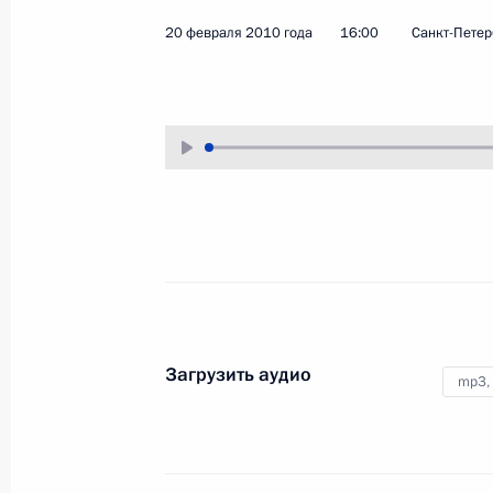
стипендии имени Анатолия
20 февраля 2010 года
Аудио, 13 мин.
20 февраля 2010 года
16:00
Санкт-Петер
Собчака
Загрузить аудио
mp3,
Стенографический отчёт
о совещании по вопросам
развития энергетики