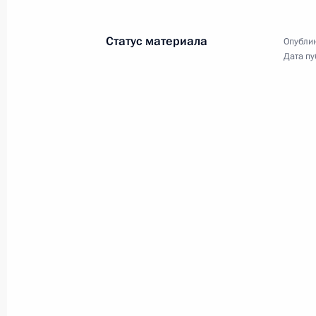
12 февраля 2010 года
Аудио, 9 мин.
Статус материала
Опублик
Дата пу
Встреча со студентами
томских университетов