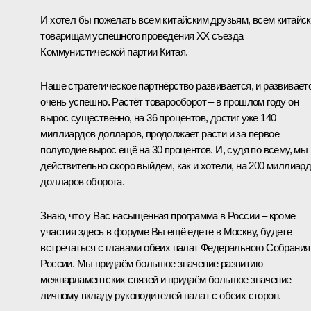
И хотел бы пожелать всем китайским друзьям, всем китайс
товарищам успешного проведения XX съезда
Коммунистической партии Китая.
Наше стратегическое партнёрство развивается, и развивает
очень успешно. Растёт товарооборот – в прошлом году он
вырос существенно, на 36 процентов, достиг уже 140
миллиардов долларов, продолжает расти и за первое
полугодие вырос ещё на 30 процентов. И, судя по всему, мы
действительно скоро выйдем, как и хотели, на 200 миллиар
долларов оборота.
Знаю, что у Вас насыщенная программа в России – кроме
участия здесь в форуме Вы ещё едете в Москву, будете
встречаться с главами обеих палат Федерального Собрания
России. Мы придаём большое значение развитию
межпарламентских связей и придаём большое значение
личному вкладу руководителей палат с обеих сторон.