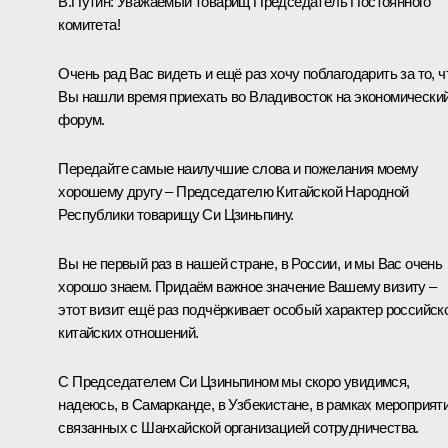
В.Путин:
Уважаемый товарищ Председатель Постоянного
комитета!
Очень рад Вас видеть и ещё раз хочу поблагодарить за то, ч
Вы нашли время приехать во Владивосток на экономически
форум.
Передайте самые наилучшие слова и пожелания моему
хорошему другу – Председателю Китайской Народной
Республики товарищу Си Цзиньпину.
Вы не первый раз в нашей стране, в России, и мы Вас очень
хорошо знаем. Придаём важное значение Вашему визиту –
этот визит ещё раз подчёркивает особый характер российск
китайских отношений.
С Председателем Си Цзиньпином мы скоро увидимся,
надеюсь, в Самарканде, в Узбекистане, в рамках мероприяти
связанных с Шанхайской организацией сотрудничества.