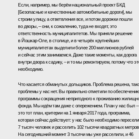
Если, например, мы берём национальный проект БКД
[Безопасные и качественные автомобильные дороги], мы
строим улицу, а ответвления все, и потом дорожки пошли
во дворы, – они, к сожалению, туда не входят, это
ответственность муниципалитетов. Мы приняли решение
в Йошкар-Оле, в столице, и в четырёх крупнейших
муниципалитетах выделили более 200 миллионов рублей
и сейчас этим занимаемся. Даже такие моменты, как дорога
внутри двора к садику, – и то мы ремонтируем, потому что эт
необходимо.
Что касается обманутых дольщиков. Проблема решена, так
проблемы у нас нет. Вы правильно отметили по обеспечени
программы сокращения непригодного к проживанию жилищн
фонда. Мы идём там даже с опережением. План у нас был –
это тот план, критерии на 1 января 2017 года, программа,
которая сейчас действует: у нас было необходимо пересели
7 тысяч человек и расселить 102 тысячи квадратных метров
На сегодняшний момент 3 тысячи мы уже расселили, и 46