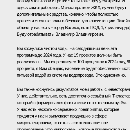
потому что второй и третий этапы тоже предусмотрены. Я
здесь сам отработаю с Министерством ЖКХ, нужны будут
дополнительные средства, конечно, чтобы полностью
привести сточные воды в безопасную консистенцию. Такой 
объект у нас есть – город Волжск, есть ПСД, 1,7 [миллиарда]
Буду отрабатывать, Владимир Владимирович.
Вы коснулись чистой воды. На сегодняшний день эта
программа до 2024 года. У нас 19 проектов должны быть
реализованы. Мы их реализуем 100 процентов к 2024 году, 9
процента, я Вам обещаю, население будет обеспечено чист
питьевой водой из системы водопровода. Это однозначно.
Вы также коснулись результатов моей работы с инвесторам
У нас, действительно, есть достаточно серьёзный IT-кластер
который сформировался фактически естественным путём.
У нас есть несколько серьёзных предприятий, которые
трудятся у нас и выпускают продукцию в сфере
микроэлектроники, то есть высокотехнологичное
оборудование. Это микросхемы, которые применяются как