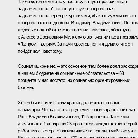
Также хотел отметить: у нас отсутствует просроченная
задолженность. У нас отсутствует просроченная
задолженность перед ресурсниками, «Газпрому» мы ничего
просроченного не должны, Владимир Владимирович. Поэто
я здесь с полной ответственностью, наверное, обращусь
к Алексею Борисовичу Миллеру о включении нас в програм
«Газпром – детям». За нами хвостов нет, и я думаю, что он
пойдёт нам навстречу.
Социалка, конечно, – это основное, тем более доля расходо
в нашем бюджете на социальные обязательства – 63
процента, у нас достаточно социально ориентированный
бюджет.
Хотел бы в связи с этим кратко доложить основные
параметры. Что касается среднемесячной заработной платы
Рост, Владимир Владимирович, 11,5 процента. Также мы
увеличили с 1 января на 25 процентов оклады тех категорий
работников, которые так или иначе не вошли в майские указ
Есть у нас на это деньги – 720 миллионов мы предусмотрели