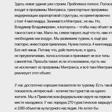
Здесь новое здание уже строим. Проблема в полосе. Полос
входит в программы Минтранса, транспортные программы
модернизации аэропортовой структуры, но ориентировочно
стоит 4 миллиарда. Занимается Минтранс, не мы. Но,
Владимир Владимирович, я волнуюсь – чтобы наш объект в
таки остался там. Мало ли, секвестируют, ещё что-то, нам эт
необходимо как воздух. Мы развиваем туризм, я, ещё раз
повторю, инвесторов привлекаю. Нужна полоса. 4 миллиард
Без неё никак. Потому что, действительно, я здесь
не преувеличиваю, полоса плохая и принимает не все типы
самолётов. Просьба такая: если это возможно, пусть нас
не исключают из программы Минтранса, и всё-таки Минтран
реализует этот объект.
У нас достаточно хорошие показатели по туризму. Есть тако
показатель интересный – количество туристов на одного
жителя. Мы в Приволжском федеральном округе на первом
месте находимся. У нас порядка 270 туристических маршру
и 1000 объектов культурного наследия. Но хотел бы