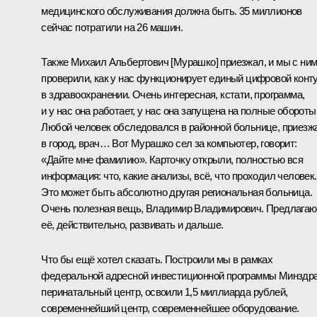
медицинского обслуживания должна быть. 35 миллионов
сейчас потратили на 26 машин.
Также Михаил Альбертович [Мурашко] приезжал, и мы с ни
проверили, как у нас функционирует единый цифровой конт
в здравоохранении. Очень интересная, кстати, программа,
и у нас она работает, у нас она запущена на полные обороты
Любой человек обследовался в районной больнице, приезж
в город, врач… Вот Мурашко сел за компьютер, говорит:
«Дайте мне фамилию». Карточку открыли, полностью вся
информация: что, какие анализы, всё, что проходил человек.
Это может быть абсолютно другая региональная больница.
Очень полезная вещь, Владимир Владимирович. Предлагаю
её, действительно, развивать и дальше.
Что бы ещё хотел сказать. Построили мы в рамках
федеральной адресной инвестиционной программы Минздр
перинатальный центр, освоили 1,5 миллиарда рублей,
современнейший центр, современнейшее оборудование.