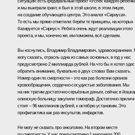
ситуация: есть федеральный проект «Успех каждого ребёнка
и мы выиграли грант, я был в этой школе, в этом лицее,
на создание обучающего центра. Это аналог «Сириуса».
То есть мы прямо отметили: берём те принципы, на которых
базируется «Сириус». Ребята очень ждут реализации этого
проекта, и мы, конечно же, им поможем, всё сделаем.
Вы коснулись, Владимир Владимирович, здравоохранения. 
могу сказать, отрасль одна из самых основных, в год у нас
предусмотрено 2 миллиарда рублей. На что бы я хотел здес
обратить внимание, буквально в двух словах Вам сказать.
Номер один по смертности – это как раз болезни органов
кровообращения, сердечно-сосудистые заболевания. Мы
на них тратим достаточно серьёзные деньги, сейчас в йошка
олинскую больницу закупили томограф. Достаточно прилич
стоит – 96 миллионов рублей, к октябрю установим. Это
профилактика как раз инсультов, инфарктов.
Не могу не сказать про онкологию. На втором месте
по смертности. У нас предусмотрено 1 миллиард 200