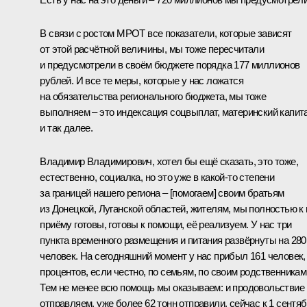
В связи с ростом МРОТ все показатели, которые зависят
от этой расчётной величины, мы тоже пересчитали
и предусмотрели в своём бюджете порядка 177 миллионов
рублей. И все те меры, которые у нас ложатся
на обязательства регионального бюджета, мы тоже
выполняем – это индексация соцвыплат, материнский капит
и так далее.
Владимир Владимирович, хотел бы ещё сказать, это тоже,
естественно, социалка, но это уже в какой-то степени
за границей нашего региона – [помогаем] своим братьям
из Донецкой, Луганской областей, жителям, мы полностью к 
приёму готовы, готовы к помощи, её реализуем. У нас три
пункта временного размещения и питания развёрнуты на 280
человек. На сегодняшний момент у нас прибыл 161 человек,
процентов, если честно, по семьям, по своим родственникам
Тем не менее всю помощь мы оказываем: и продовольствие
отправляем, уже более 62 тонн отправили, сейчас к 1 сентя