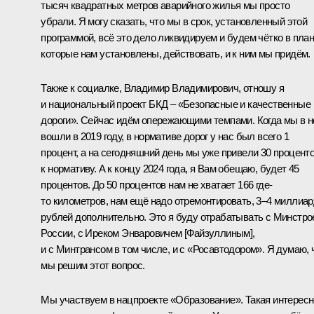
тысяч квадратных метров аварийного жилья мы просто
убрали. Я могу сказать, что мы в срок, установленный этой
программой, всё это дело ликвидируем и будем чётко в план
которые нам установлены, действовать, и к ним мы придём.
Также к социалке, Владимир Владимирович, отношу я
и национальный проект БКД – «Безопасные и качественные
дороги». Сейчас идём опережающими темпами. Когда мы в н
вошли в 2019 году, в нормативе дорог у нас был всего 1
процент, а на сегодняшний день мы уже привели 30 процент
к нормативу. А к концу 2024 года, я Вам обещаю, будет 45
процентов. До 50 процентов нам не хватает 166 где-
то километров, нам ещё надо отремонтировать, 3–4 миллиа
рублей дополнительно. Это я буду отрабатывать с Минстр
России, с Иреком Энваровичем [Файзуллиным],
и с Минтрансом в том числе, и с «Росавтодором». Я думаю, 
мы решим этот вопрос.
Мы участвуем в нацпроекте «Образование». Такая интерес