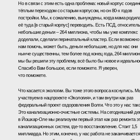
Но в связи с этим есть одна проблема: новый корпус соедин
тёплым переходом со старым корпусом, но он 80-х годов
постройки. Мы, к сожалению, вынуждены, когда мама родила
её туда [в старый корпус] переводить. Есть ПСД, относител
небольшие деньги – 264 миллиона, чтобы мы уже комплекс
доделали, сделали перинатальный кластер. Если возможно
нам помочь, может быть, деньги небольшие, но для нас они
нынче существенны, тем более под конец года, 264 миллион
мы бы решили эту проблему, всё было бы новое и идеально
Спасибо Вам большое, если поможете. Я уверен,
что поможете.
Что касается экологии. Вы тоже этого вопроса коснулись. М
участвуем в нацпроекте «Экология», и там внутри как раз
федеральный проект оздоровления Волги. Что это у нас так
Это канализационно-очистные системы. На сегодняшний де
в Йошкар-Оле мы реализуем первый этап как раз ремонта э
канализационных систем, где-то восстановление. Стоит 1,5
миллиарда. Но этим, конечно, у нас работа не заканчивается