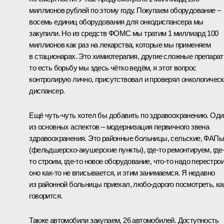
миллионов рублей по этому году. Покупаем оборудование –
восемь единиц оборудования для онкодиспансера мы
закупили. Но из средств ФОМС мы тратим 1 миллиард 100
миллионов как раз на лекарства, которые мы применяем
в стационарах. Это химиотерапия, другие сложные препарат
то есть борьбу мы здесь чётко ведём, я этот вопрос
контролирую лично, присутствовал и проверял онкологичес
диспансер.
Ещё чуть-чуть хотел бы добавить по здравоохранению. Оди
из основных аспектов – модернизация первичного звена
здравоохранения. Это районные больницы, сельские, ФАПы
(фельдшерско-акушерские пункты), где-то ремонтируем, где
то строим, где-то новое оборудование, что-то надо перестрои
оно как-то не вписывается, и этим занимаемся. Я недавно
из районной больницы приехал, любо-дорого посмотреть, ка
говорится.
Также автомобили закупаем, 26 автомобилей. Доступность