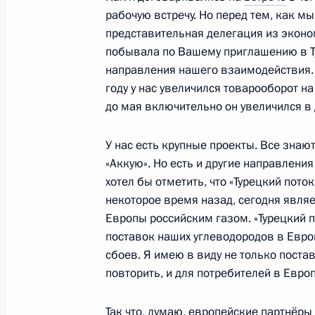
Максимом Егоровым
рабочую встречу. Но перед тем, как мы
16 августа 2022 года, 13:45
Московская обл
представительная делегация из эконо
побывала по Вашему приглашению в Т
направления нашего взаимодействия. 
году у нас увеличился товарооборот н
Обращение к участникам и гостям
до мая включительно он увеличился в 
по международной безопасности
16 августа 2022 года, 10:05
У нас есть крупные проекты. Все знаю
«Аккую». Но есть и другие направления
хотел бы отметить, что «Турецкий пото
15 августа 2022 года, понедельник
некоторое время назад, сегодня явля
Европы российским газом. «Турецкий по
Видеообращение к участникам фест
поставок наших углеводородов в Европ
сбоев. Я имею в виду не только постав
15 августа 2022 года, 21:20
повторить, и для потребителей в Европ
Так что, думаю, европейские партнёры