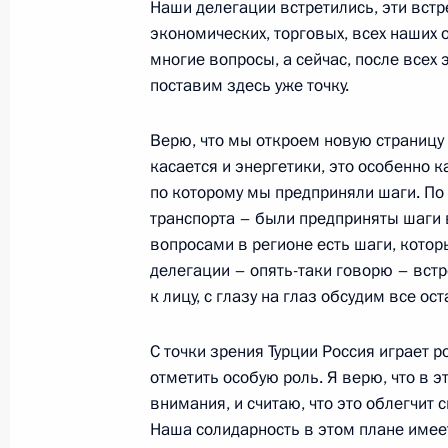
Наши делегации встретились, эти встр
8 августа 2022 года, 14:05
Москва, Кремль
экономических, торговых, всех наших 
многие вопросы, а сейчас, после всех 
поставим здесь уже точку.
7 августа 2022 года, воскресенье
Верю, что мы откроем новую страницу 
Поздравление с Днём железнодор
касается и энергетики, это особенно 
по которому мы предприняли шаги. По
7 августа 2022 года, 00:00
Москва, Кремль
транспорта – были предприняты шаги в
вопросами в регионе есть шаги, котор
делегации – опять-таки говорю – встр
5 августа 2022 года, пятница
к лицу, с глазу на глаз обсудим все о
Беседа с Президентом Турции Ред
С точки зрения Турции Россия играет р
5 августа 2022 года, 19:30
Сочи
отметить особую роль. Я верю, что в 
внимания, и считаю, что это облегчит 
Наша солидарность в этом плане имее