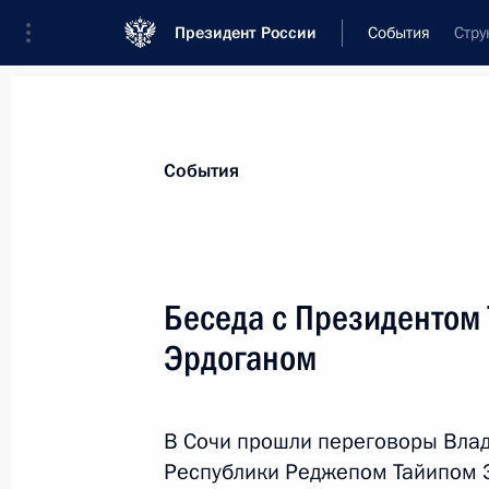
Президент России
События
Стру
Президент
Администрация
Государст
Новости
Стенограммы
Поездки
Те
События
Рубрикация материалов
Все материалы
Беседа с Президентом
Послания Федеральному Собранию
Эрдоганом
Заявления по важнейшим вопросам
Совещания, заседания, рабочие встречи
В Сочи прошли переговоры Влад
Речи и обращения
Республики Реджепом Тайипом 