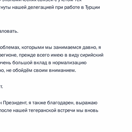
нуты нашей делегацией при работе в Турции
ия «блокадной премьеры»
1
3м
аловать.
проблемах, которыми мы занимаемся давно, я
регионе, прежде всего имею в виду cирийский
и очень большой вклад в нормализацию
ской области Александром
4
чно, не обойдём своим вниманием.
т.
н Президент, я также благодарен, выражаю
е после нашей тегеранской встречи мы вновь
кой области Вячеславом
3