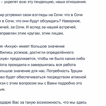
 – укрепят всю эту тенденцию, наши отношения.
авской области Михаилом
4
ир устремил свои взгляды на Сочи: что в Сочи
я в Сочи, что они будут обсуждать? Наверное,
ечей, за Сочи. И вслед за нашей встречей,
аправлен этим кругам, этим лицам.
ия «Аккую» имеет большое значение
бились успехов, достигли определённого
 «Российского
ккую» продолжается, чтобы не было каких-либо
3
ом Буцаевым
абота проходила и завершилась вся работа
большое значение для нас. Потребность Турции
раз будет обеспечиваться посредством атомной
язи с этим вопросом мы с Вами подробно это
ым.
годарю Вас за такую возможность, что мы здесь
металлургического комплекса
3
17м