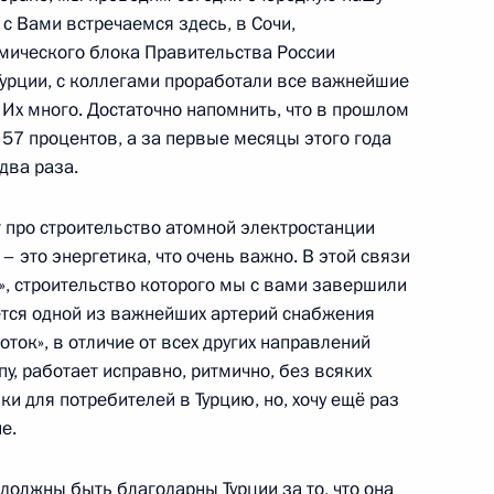
 с Вами встречаемся здесь, в Сочи,
асть, Ново-Огарёво
мического блока Правительства России
урции, с коллегами проработали все важнейшие
Их много. Достаточно напомнить, что в прошлом
а 57 процентов, а за первые месяцы этого года
 X Московской конференции
1
9м
два раза.
т про строительство атомной электростанции
 – это энергетика, что очень важно. В этой связи
к», строительство которого мы с вами завершили
ется одной из важнейших артерий снабжения
ток», в отличие от всех других направлений
иваля «Таврида.Арт»
1
3м
у, работает исправно, ритмично, без всяких
ки для потребителей в Турцию, но, хочу ещё раз
е.
 должны быть благодарны Турции за то, что она