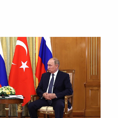
ть следующие материалы
биркома Эллой Памфиловой
4
а Касым-Жомартом Токаевым
6