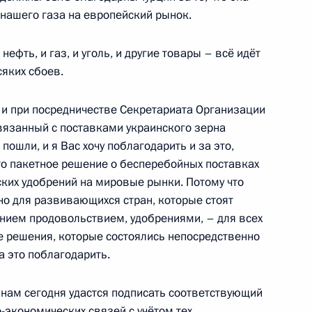
о парка «Патриот»
6
9м
нашего газа на европейский рынок.
асть
нефть, и газ, и уголь, и другие товары – всё идёт
яких сбоев.
и при посредничестве Секретариата Организации
 Марий Эл Юрием Зайцевым
4
вязанный с поставками украинского зерна
пошли, и я Вас хочу поблагодарить и за это,
асть, Ново-Огарёво
то пакетное решение о бесперебойных поставках
ских удобрений на мировые рынки. Потому что
нно для развивающихся стран, которые стоят
нием продовольствием, удобрениями, – для всех
ие решения, которые состоялись непосредственно
рез Шексну
3
14м
а это поблагодарить.
асть, Ново-Огарёво
 нам сегодня удастся подписать соответствующий
-экономических связей с учётом тех