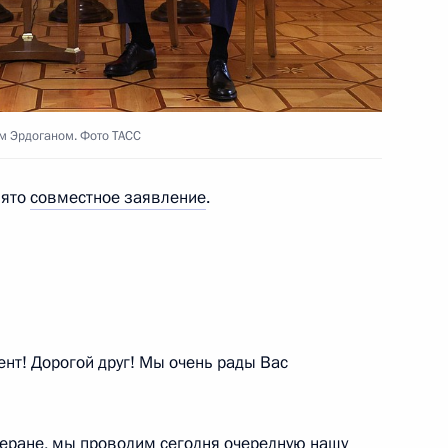
судостроительной
4
19м
м Эрдоганом. Фото ТАСС
нято
совместное заявление
.
мирской области Александром
4
асть, Ново-Огарёво
т! Дорогой друг! Мы очень рады Вас
ии Тамбовской области
3
геране, мы проводим сегодня очередную нашу