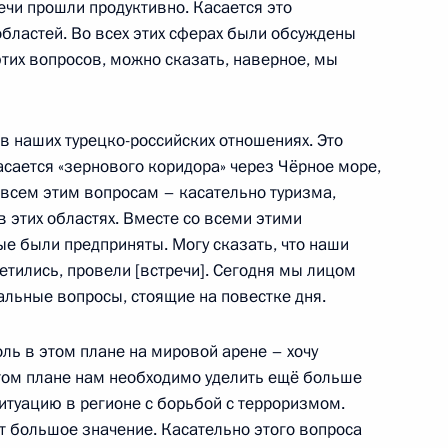
ечи прошли продуктивно. Касается это
областей. Во всех этих сферах были обсуждены
этих вопросов, можно сказать, наверное, мы
в наших турецко-российских отношениях. Это
ожника
1
3м
касается «зернового коридора» через Чёрное море,
 всем этим вопросам – касательно туризма,
 этих областях. Вместе со всеми этими
ые были предприняты. Могу сказать, что наши
етились, провели [встречи]. Сегодня мы лицом
стальные вопросы, стоящие на повестке дня.
жепом Тайипом Эрдоганом
7
оль в этом плане на мировой арене – хочу
этом плане нам необходимо уделить ещё больше
ситуацию в регионе с борьбой с терроризмом.
т большое значение. Касательно этого вопроса