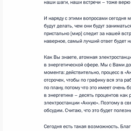
3 августа 2022 года, среда
наши шаги, наши встречи – тоже верю
Встреча с врио губернатора Яросл
И наряду с этими вопросами сегодня м
Евраевым
будут делать, чем они будут заниматьс
3 августа 2022 года, 14:10
Москва, Кремль
пристально [мир] следит за нашей встр
наверное, самый лучший ответ будет н
Как Вы знаете, атомная электростанц
2 августа 2022 года, вторник
в энергетической сфере. Мы с Вами до
Встреча с генеральным директором
момента: действительно, процесс в «А
экологического оператора» Денис
отсрочек, чтобы по графику вся эта р
по плану, потому что это имеет очень 
2 августа 2022 года, 13:55
Москва, Кремль
в энергетике – десять процентов как 
электростанции «Аккую». Поэтому в св
обсудим. Считаю, что это будет полезн
1 августа 2022 года, понедельник
Сегодня есть такая возможность. Бла
Совещание по вопросам развития 