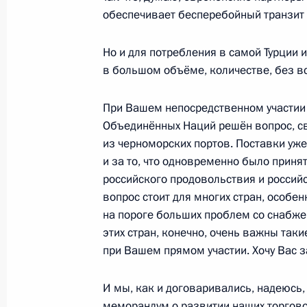
Посещение военно-патриотическог
обеспечивает бесперебойный транзит 
15 августа 2022 года, 15:10
Московская обл
Но и для потребления в самой Турции и 
в большом объёме, количестве, без вс
11 августа 2022 года, четверг
При Вашем непосредственном участии 
Встреча с врио главы Республики
Объединённых Наций решён вопрос, с
из черноморских портов. Поставки уже 
11 августа 2022 года, 13:50
Московская обл
и за то, что одновременно было приня
российского продовольствия и россий
вопрос стоит для многих стран, особе
10 августа 2022 года, среда
на пороге больших проблем со снабже
этих стран, конечно, очень важны так
В Череповце открыт новый мост че
при Вашем прямом участии. Хочу Вас з
10 августа 2022 года, 11:30
Московская обл
И мы, как и договаривались, надеюсь,
меморандум о развитии наших торгово