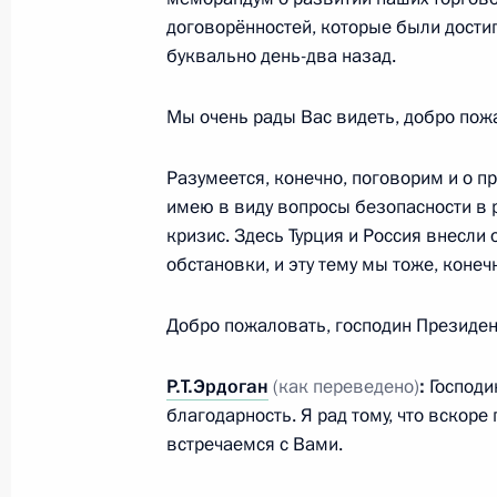
9 августа 2022 года, вторник
договорённостей, которые были достиг
буквально день-два назад.
Видеообращение по случаю 80-лет
Симфонии № 7 Д.Д.Шостаковича
Мы очень рады Вас видеть, добро пож
9 августа 2022 года, 21:50
Разумеется, конечно, поговорим и о 
имею в виду вопросы безопасности в 
кризис. Здесь Турция и Россия внесл
Встреча с врио губернатора Киров
обстановки, и эту тему мы тоже, коне
Соколовым
9 августа 2022 года, 14:15
Москва, Кремль
Добро пожаловать, господин Президен
Р.Т.Эрдоган
(как переведено)
:
Господи
8 августа 2022 года, понедельник
благодарность. Я рад тому, что вскор
встречаемся с Вами.
Встреча с губернатором Белгородс
Гладковым