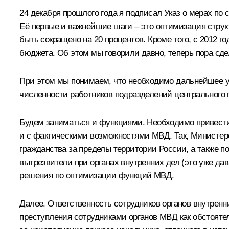
24 декабря прошлого года я подписал Указ о мерах по
Её первые и важнейшие шаги – это оптимизация структ
быть сокращено на 20 процентов. Кроме того, с 2012
бюджета. Об этом мы говорили давно, теперь пора сдел
При этом мы понимаем, что необходимо дальнейшее у
численности работников подразделений центрального п
Будем заниматься и функциями. Необходимо привести 
и с фактическими возможностями МВД. Так, Министер
гражданства за пределы территории России, а также п
вытрезвители при органах внутренних дел (это уже да
решения по оптимизации функций МВД.
Далее. Ответственность сотрудников органов внутрен
преступления сотрудниками органов МВД как обстоятел