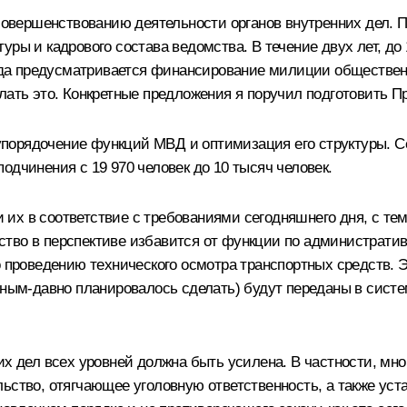
 совершенствованию деятельности органов внутренних дел. 
уры и кадрового состава ведомства. В течение двух лет, до
 года предусматривается финансирование милиции обществен
ать это. Конкретные предложения я поручил подготовить Пр
порядочение функций МВД и оптимизация его структуры. С
одчинения с 19 970 человек до 10 тысяч человек.
их в соответствие с требованиями сегодняшнего дня, с тем
ство в перспективе избавится от функции по администрати
о проведению технического осмотра транспортных средств.
вным-давно планировалось сделать) будут переданы в систе
них дел всех уровней должна быть усилена. В частности, м
ьство, отягчающее уголовную ответственность, а также ус