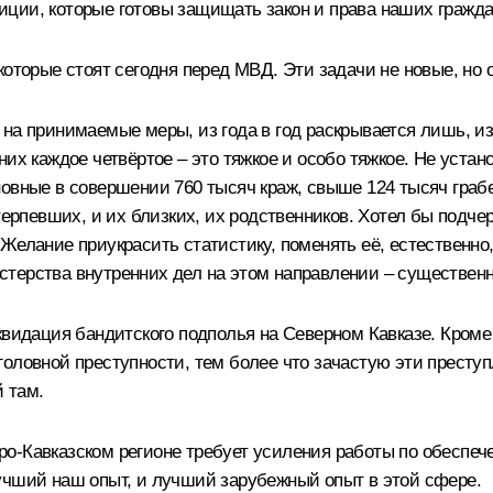
ции, которые готовы защищать закон и права наших гражда
оторые стоят сегодня перед МВД. Эти задачи не новые, но о
на принимаемые меры, из года в год раскрывается лишь, и
них каждое четвёртое – это тяжкое и особо тяжкое. Не уст
новные в совершении 760 тысяч краж, свыше 124 тысяч гр
терпевших, и их близких, их родственников. Хотел бы подче
Желание приукрасить статистику, поменять её, естественно
терства внутренних дел на этом направлении – существенн
квидация бандитского подполья на Северном Кавказе. Кроме
оловной преступности, тем более что зачастую эти престу
 там.
о-Кавказском регионе требует усиления работы по обеспеч
учший наш опыт, и лучший зарубежный опыт в этой сфере.