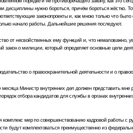
новленном порядке и не противоречащего закону, как это се
 дисциплины нужно бороться, причём бороться жёстко. Тот,
ответствующие законопроекты и, как мною только что было с
только начало работы. Дальнейшие решения последуют.
тво от несвойственных ему функций и, что немаловажно, ув
вый закон о милиции, который определяет основные цели де
дательство о правоохранительной деятельности и о право
е месяца Министр внутренних дел должен представить мне 
порядок отбора кандидатов для службы в органах внутренни
ся комплекс мер по совершенствованию кадровой работы с 
сти будут комплектоваться преимущественно из федерально