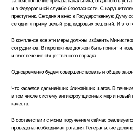
за неисполнение приказа начальника, отданного в уста
и в Федеральной службе безопасности. С нарушителями
преступник. Сегодня я внёс в Государственную Думу со
сегодня я приму целый ряд кадровых решений. И это 
В комплексе все эти меры должны избавить Министерс
сотрудников. В перспективе должен быть принят и но
и обеспечение общественного порядка.
Одновременно будем совершенствовать и общее законо
Что касается дальнейших ближайших шагов. В течени
в том числе систему антикоррупционных мер и новый 
качеств.
В соответствии с моим поручением сейчас реализует
проведена необходимая ротация. Генеральские должно