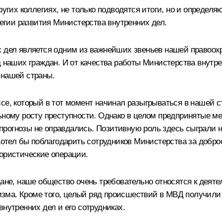
ругих коллегиях, не только подводятся итоги, но и определ
тегии развития Министерства внутренних дел.
х дел является одним из важнейших звеньев нашей правоох
д наших граждан. И от качества работы Министерства внутре
 нашей страны.
се, который в тот момент начинал разыгрываться в нашей ст
льному росту преступности. Однако в целом предпринятые 
рогнозы не оправдались. Позитивную роль здесь сыграли н
 Хотел бы поблагодарить сотрудников Министерства за добр
рористические операции.
дане, наше общество очень требовательно относятся к деяте
зма. Кроме того, целый ряд происшествий в МВД получили
нутренних дел и его сотрудниках.