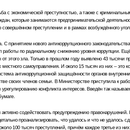
ба с экономической преступностью, а также с криминальны
аждан, которые занимаются предпринимательской деятельно
о совершённом преступлении и в рамках возбуждённого угол
. С принятием нового антикоррупционного законодательства
ап работы по радикальному снижению уровня коррупции. Ещё
от этого зла. Только в прошлом году выявлено 43 тысячи 
 местного самоуправления. И около 15 тысяч из них – это
система антикоррупционной защищённости органов внутренни
тве своих членов семьи. В Министерстве приступила к раб
урегулированию конфликта интересов. Введён так называе
бумаге.
ы активно содействовать предупреждению правонарушений. 
детально проанализировать, что удалось и что не удалось с
оло 100 тысяч преступлений, причём каждое третье из них 