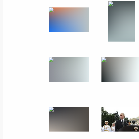
Совещание по вопросам развития 
промышленности
18 августа 2022 года, 19:25
Сочи
17 августа 2022 года, среда
Встреча с врио губернатора Влади
Авдеевым
17 августа 2022 года, 13:50
Московская обл
16 августа 2022 года, вторник
Встреча с врио главы администрац