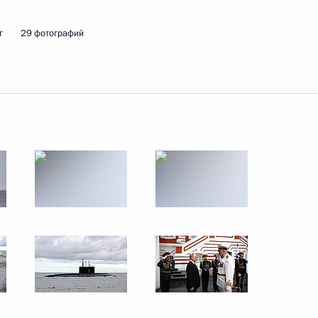
г
29 фотографий
ть следующие материалы
биркома Эллой Памфиловой
4
а Касым-Жомартом Токаевым
6