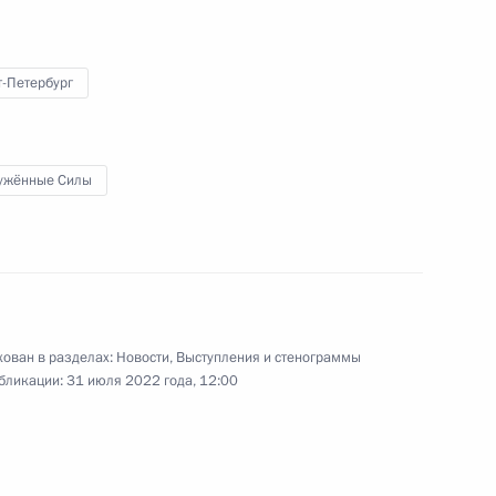
о парка «Патриот»
6
9м
асть
т-Петербург
ужённые Силы
 Марий Эл Юрием Зайцевым
4
асть, Ново-Огарёво
ован в разделах:
Новости
,
Выступления и стенограммы
рез Шексну
3
14м
бликации:
31 июля 2022 года, 12:00
асть, Ново-Огарёво