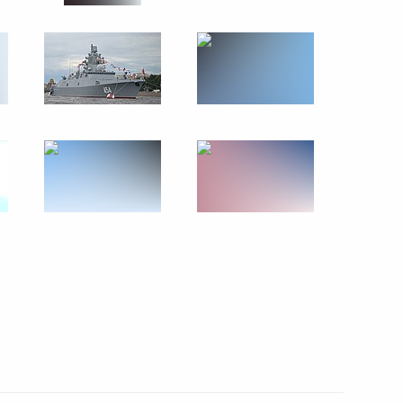
асть, Ново-Огарёво
 X Московской конференции
1
9м
иваля «Таврида.Арт»
1
3м