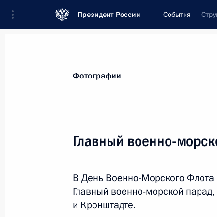
Президент России
События
Стру
Президент
Администрация
Государст
Новости
Стенограммы
Поездки
Те
Фотографии
Рубрикация материалов
Все материалы
Главный военно-морск
Послания Федеральному Собранию
Заявления по важнейшим вопросам
В День Военно-Морского Флота
Совещания, заседания, рабочие встречи
Главный военно-морской парад,
Речи и обращения
и Кронштадте.