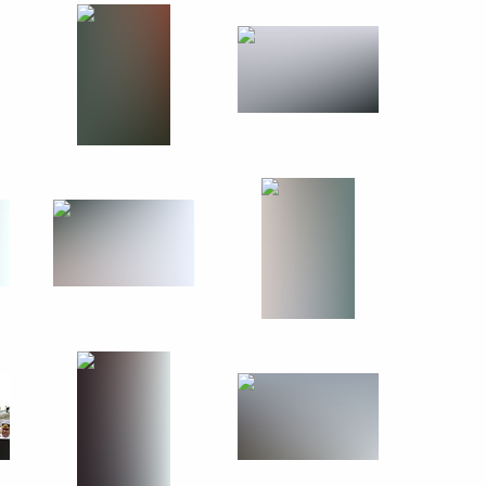
судостроительной
4
19м
мирской области Александром
4
асть, Ново-Огарёво
ии Тамбовской области
3