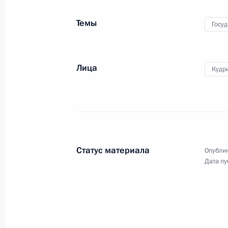
21 июня 2022 года, вторник
Темы
Госу
Заседание Президиума Госсовета
21 июня 2022 года, 17:15
Москва, Кремль
Лица
Кудр
Встреча с выпускниками военных в
21 июня 2022 года, 13:20
Москва, Кремль
Статус материала
Опублик
Дата пу
20 июня 2022 года, понедельник
Рабочая встреча с губернатором 
Чибисом
20 июня 2022 года, 13:45
Москва, Кремль