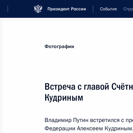
Президент России
События
Стру
Президент
Администрация
Государст
Новости
Стенограммы
Поездки
Те
Фотографии
Рубрикация материалов
Все материалы
Встреча с главой Счёт
Послания Федеральному Собранию
Кудриным
Заявления по важнейшим вопросам
Совещания, заседания, рабочие встречи
Владимир Путин встретился с п
Речи и обращения
Федерации Алексеем Кудриным.