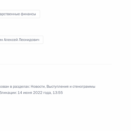
дарственные финансы
:
4
ин Алексей Леонидович
узов
14
15м
ован в разделах:
Новости
,
Выступления и стенограммы
бликации:
14 июня 2022 года, 13:55
Мурманской области Андреем
3