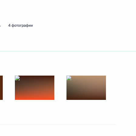
ть следующие материалы
ь
4 фотографии
2
4м
ть
 форума БРИКС
1
8м