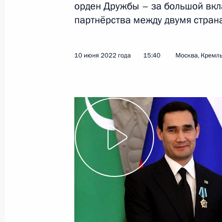
орден Дружбы – за большой вкл
партнёрства между двумя стран
31 июля 2022 года
Видео, 2 мин.
10 июня 2022 года
15:40
Москва, Кремл
Вручение ордена Дружбы
Президенту Туркменистана