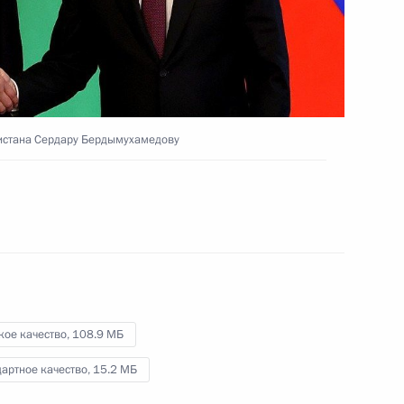
10 июня 2022 года
Видео, 2 мин.
истана Сердару Бердымухамедову
кое качество,
108.9 МБ
артное качество,
15.2 МБ
сной площади