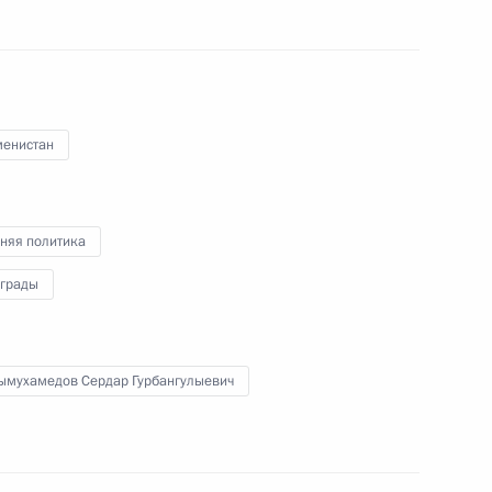
адь
Видео, 1 ч.
менистан
няя политика
аграды
ымухамедов Сердар Гурбангулыевич