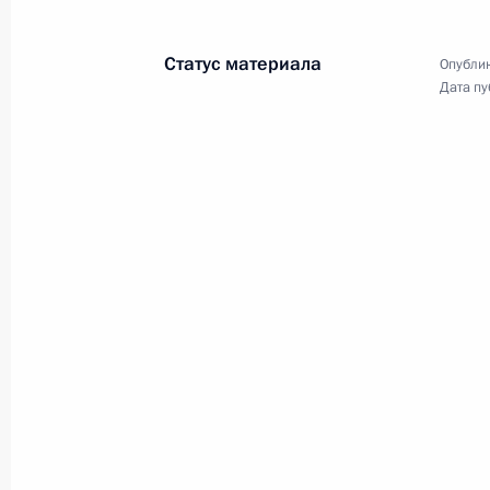
Статус материала
Опублик
Дата пу
Владимир Путин принял
участие в акции
«Бессмертный полк»
9 мая 2022 года
Видео, 5 мин.