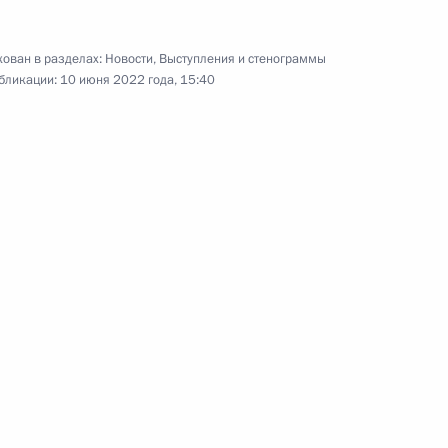
ован в разделах:
Новости
,
Выступления и стенограммы
бликации:
10 июня 2022 года, 15:40
Встреча с победителями
и призёрами XXIV Олимпийских
зимних игр и членами
паралимпийской команды России
26 апреля 2022 года
Видео, 18 мин.