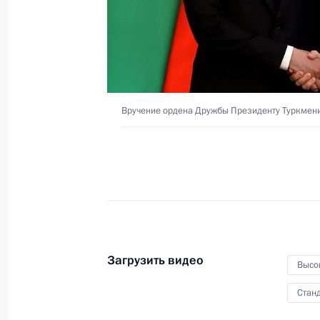
Сердару Бердымухамедову
10 июня 2022 года
Видео, 4 мин.
Вручение ордена Дружбы Президенту Туркмен
Загрузить видео
Высо
Станд
Парад Победы на Кра