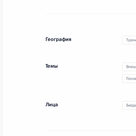
9 мая 2022 года
Москва, Красная площ
География
Турк
Темы
Внеш
Госн
Лица
Берд