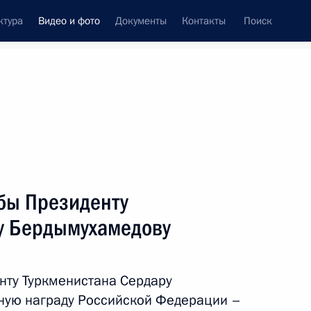
ктура
Видео и фото
Документы
Контакты
Поиск
си
ия, встречи
Встречи со СМИ
июль, 2022
ть следующие материалы
бы Президенту
у Бердымухамедову
Встреча с выпускниками
военных вузов
нту Туркменистана Сердару
ную награду Российской Федерации –