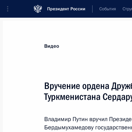
Президент России
События
Стру
Видеозаписи
Фотографии
Аудиозапи
Все материалы
Выступления
Совещан
Видео
Показа
Вручение ордена Друж
Туркменистана Сердар
Главный военно-морской
парад
Владимир Путин вручил Президе
Бердымухамедову государствен