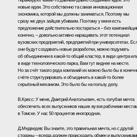
новые идеи. Это собственно та самая инновационная
экономика, которой мы должны заниматься. Поэтому мы
сразу же двух зайцев убиваем. Поэтому у меня есть
предложение действительно постараться – без кампанейщи
конечно, – довольно активно наращивать этот потенциал
вузовских предприятий, предприятий при университетах. Ес
они будут создавать новые разработки, можно подумать
об объединении в какой‑то общий кластер, в виде центра ил
в виде технологического парка, Вам тут виднее на месте.
Но за счёт такого рода компаний их можно было бы в конеч
счёте структурировать и объединить в какой‑то более
серьёзный механизм. Это было бы на пользу делу.
В.Кресс:
У меня, Дмитрий Анатольевич, есть голубая мечта
обеспечить всех выпускников наших вузов рабочими места
в Томске. У нас 50 процентов иногородних.
Д.Медведев:
Вы знаете, это правильная мечта, но с другой
стороны – всегда должен происходить обмен и выпускникам