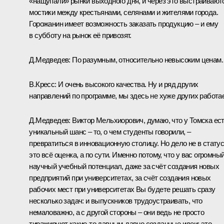
«нащупали» рынки выходного дня, и через это выстраивают
мостики между крестьянами, селянами и жителями города.
Горожанин имеет возможность заказать продукцию – и ему
в субботу на рынок её привозят.
Д.Медведев:
По разумным, относительно невысоким ценам.
В.Кресс:
И очень высокого качества. Ну и ряд других
направлений по программе, мы здесь не хуже других работа
Д.Медведев:
Виктор Мельхиорович, думаю, что у Томска ес
уникальный шанс – то, о чем студенты говорили, –
превратиться в инновационную столицу. Но дело не в статус
это всё оценка, а по сути. Именно потому, что у вас огромны
научный учебный потенциал, даже за счёт создания новых
предприятий при университетах, за счёт создания новых
рабочих мест при университетах Вы будете решать сразу
несколько задач: и выпускников трудоустраивать, что
немаловажно, а с другой стороны – они ведь не просто
тиражируют какие‑то давным-давно созданные идеи: это