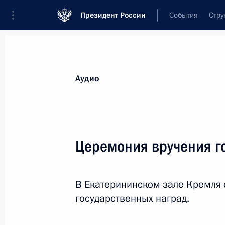
Президент России
События
Стру
Видеозаписи
Фотографии
Аудиозапи
Все материалы
Выступления
Совещан
Аудио
Показа
Церемония вручения г
Обращение Президента
В Екатерининском зале Кремля 
Российской Федерации
государственных наград.