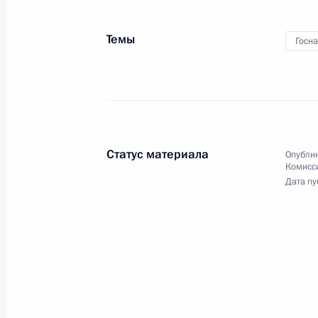
Темы
Госн
Церемония вручения
государственных наград
2 февраля 2022 года
Аудио, 1 ч.
Статус материала
Опублик
Комисс
В Екатерининском зале Кремля
Дата пу
состоялась церемония вручения
высших государственных наград.
Встреча со спортсменами
олимпийской команды