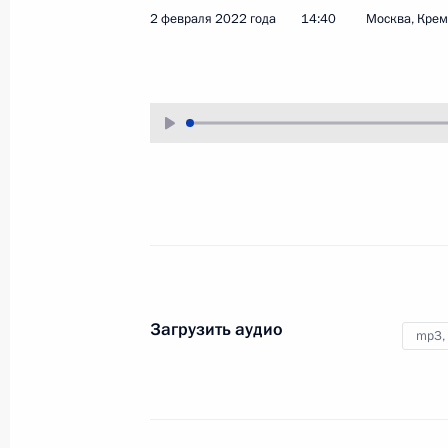
2 февраля 2022 года
14:40
Москва, Кре
24 февраля 2022 года
Аудио, 28 мин.
Обращение Президента
Российской Федерации
Загрузить аудио
mp3,
21 февраля 2022 года
Аудио, 56 мин.