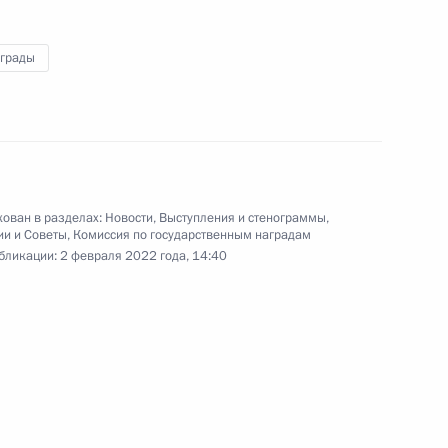
аграды
Пресс-конференция
по итогам российско-
венгерских переговоров
1 февраля 2022 года
Аудио, 37 мин.
ован в разделах:
Новости
,
Выступления и стенограммы
,
ии и Советы
,
Комиссия по государственным наградам
бликации:
2 февраля 2022 года, 14:40