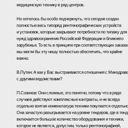
медицинскую технику в ряд центров.
Но хотелось бы особо подчеркнуть, что сегодня создан
полностью весь типоряд рентгенографических устройств
и установок, которые закрывают потребности по типажу для
нужд здравоохранения Российской Федерации и ближнего
зарубежья. То есть в принципе при соответствующих заказа
мы могли бы эту нишу полностью обеспечить, что крайне
важно.
В.Путин:
А как у Вас выстраиваются отношения с Минздрав
с другими ведомствами?
П.Созинов:
Они сложные, это понятно, потому что в ряде
случаев действуют комплексные контракты, и не всегда
отдельно взятая номенклатура техники покупается отдельно
Она зачастую разыгрывается на уровне тендеров, где в тен
включается большое количество оборудования и техники,
которое не является, допустим, только рентгенографией,