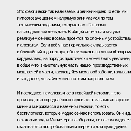
Это фактически так называемый реинжиниринг. То есть мы
импортозамещением напрямую занимаемся по тем
техническим заданиям, которые нам «Газпром»
на сегодняшний день даёт. В общей сложности мы уже
реализуем сейчас восемь проектов по сложным устройства
и агрегатам. Если всё у нас нормально складывается
в ближайший год-полтора, объём заказов по линии «Газпром
кардинально, на порядок практически может быть увеличен, 
в общем-то, значительную часть наших производственных
мощностей в части, касающейся механообработки, гальвани
и так далее, мы займём именно этим направлением.
И последнее, немаловажное в новейшей истории, – это
производство определённых видов летательных аппаратов
мини- и микрокласса и наземной техники, то есть
беспилотники, которые модно сейчас использовать. Они и д
некоторых задач Министерства обороны, но на самом деле 
оказываются востребованными широко и для нужд других