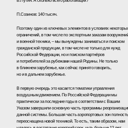
В.Путин:
А сколько всего работающих?
П.Созинов:
140 тысяч.
Поэтому один из ключевых элементов в условиях некоторы
ограничений, в том числе по экспортным заказам вооружени
и военной техники, – мы вынуждены заниматься и поиском
гражданской продукции, в том числе не только для нужд
Российской Федерации, но и поиском партнёров
и потребителей за рубежами нашей Родины. Не только
в ближнем зарубежье, как сейчас принято говорить,
но и в дальнем зарубежье.
В первую очередь это касается тематики управления
воздушным движением. По Российской Федерации мы
практически за последние годы в соответствии с Вашим
Указом завершили основную часть программы реорганизаци
данной системы. Большая часть аэропортовых зон полност
переоснащена новой техникой. То есть, таким образом, нам
удалось в достаточно короткий срок, чуть больше 12 лет,