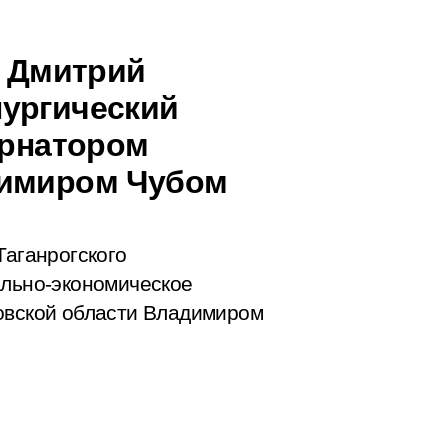
г Дмитрий
лургический
ернатором
димиром Чубом
Таганрогского
ально-экономическое
товской области Владимиром