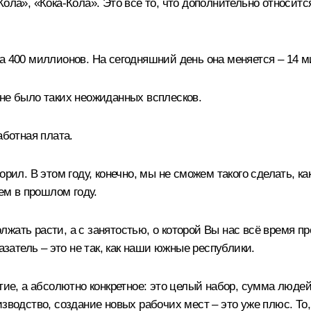
ола», «Кока-Кола». Это всё то, что дополнительно относитс
а 400 миллионов. На сегодняшний день она меняется – 14 
 не было таких неожиданных всплесков.
аботная плата.
орил. В этом году, конечно, мы не сможем такого сделать, к
чем в прошлом году.
жать расти, а с занятостью, о которой Вы нас всё время п
азатель – это не так, как наши южные республики.
ятие, а абсолютно конкретное: это целый набор, сумма люде
зводство, создание новых рабочих мест – это уже плюс. То,