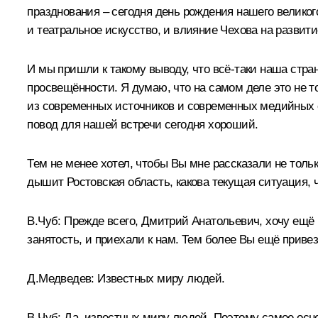
празднования – сегодня день рождения нашего велико
и театральное искусство, и влияние Чехова на развити
И мы пришли к такому выводу, что всё‑таки наша страна 
просвещённости. Я думаю, что на самом деле это не т
из современных источников и современных медийных ср
повод для нашей встречи сегодня хороший.
Тем не менее хотел, чтобы Вы мне рассказали не тольк
дышит Ростовская область, какова текущая ситуация,
В.Чуб:
Прежде всего, Дмитрий Анатольевич, хочу ещё р
занятость, и приехали к нам. Тем более Вы ещё приве
Д.Медведев:
Известных миру людей.
В.Чуб:
Да, известных миру людей. Поэтому самое осно