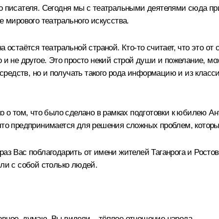
го писателя. Сегодня мы с театральными деятелями сюда пр
е мирового театрального искусства.
остаётся театральной страной. Кто‑то считает, что это от от
о и не другое. Это просто некий строй души и пожелание, м
едств, но и получать такого рода информацию и из классиче
о о том, что было сделано в рамках подготовки к юбилею Ан
 что предпринимается для решения сложных проблем, которы
аз Вас поблагодарить от имени жителей Таганрога и Ростов
зли с собой столько людей.
вное, думаю, Вы видели – тёплое отношение народа.