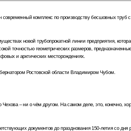
лен современный комплекс по производству бесшовных труб
имуществах новой трубопрокатной линии предприятия, котор
кой точностью геометрических размеров, предназначенные
ьфовых и арктических месторождениях.
губернатором Ростовской области Владимиром Чубом.
Чехова – ни о чём другом. На самом деле, это, конечно, хо
етствующих документов до празднования 150-летия со дня р